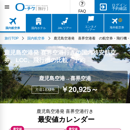
ログイン
予約確認
FAQ
エンタメ
海外航空券
国内航空券
国内ホテル
JALツアー
ツアー
旅行TOP
国内航空券
鹿児島空港発 喜界空港着 の航空券・飛行機・L
鹿児島空港発 喜界空港行きの国内格安航空
券、LCC、飛行機の比較・予約
鹿児島空港→喜界空港
￥20,925～
片道1名様分
鹿児島空港発 喜界空港行き
最安値カレンダー
最安値
最安値