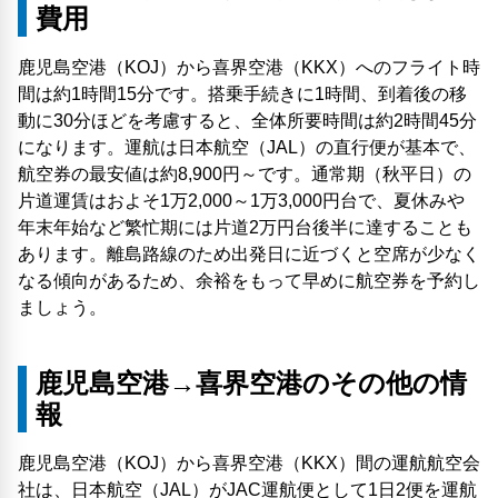
費用
鹿児島空港（KOJ）から喜界空港（KKX）へのフライト時
間は約1時間15分です。搭乗手続きに1時間、到着後の移
動に30分ほどを考慮すると、全体所要時間は約2時間45分
になります。運航は日本航空（JAL）の直行便が基本で、
航空券の最安値は約8,900円～です。通常期（秋平日）の
片道運賃はおよそ1万2,000～1万3,000円台で、夏休みや
年末年始など繁忙期には片道2万円台後半に達することも
あります。離島路線のため出発日に近づくと空席が少なく
なる傾向があるため、余裕をもって早めに航空券を予約し
ましょう。
鹿児島空港→喜界空港のその他の情
報
鹿児島空港（KOJ）から喜界空港（KKX）間の運航航空会
社は、日本航空（JAL）がJAC運航便として1日2便を運航