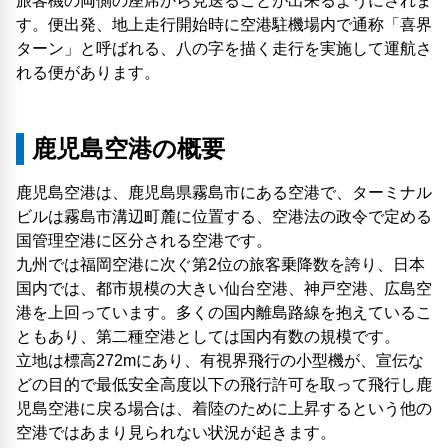
旅客機の両側の座席から見送ることが出来るようにされま
す。便出発、地上走行開始時に空港駐機場内で通称「喜界
ターン」と呼ばれる、八の字を描く走行を実施して運航さ
れる便があります。
鹿児島空港の概要
鹿児島空港は、鹿児島県霧島市にある空港で、ターミナル
ビルは霧島市溝辺町麓に位置する、空港法の政令で定める
国管理空港に区分される空港です。
九州では福岡空港に次ぐ第2位の旅客乗降数を誇り、日本
国内では、都市規模の大きい仙台空港、神戸空港、広島空
港を上回っています。多くの国内離島路線を抱えているこ
ともあり、第二種空港としては国内有数の規模です。
立地は標高272mにあり、有視界飛行の小型機が、宣伝な
どの目的で最低安全高度以下の飛行許可を取って飛行し鹿
児島空港に戻る場合は、着陸のために上昇するという他の
空港ではあまり見られない状況が起きます。