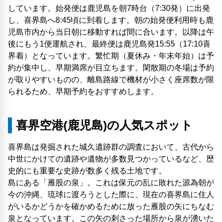
しています。始発便は鹿児島を朝7時台（7:30発）に出発
し、喜界島へ8:45頃に到着します。朝の始発便利用時も鹿
児島市内から当日朝に移動すれば間に合います。以降は午
後にもう1便運航され、最終便は鹿児島発15:55（17:10喜
界着）となっています。繁忙期（夏休み・年末年始）は予
約が集中し、早期満席が目立ちます。閑散期の冬場は予約
が取りやすいものの、離島路線で機材が小さく座席数が限
られるため、早期予約をおすすめします。
喜界空港(鹿児島)の人気スポット
喜界島は発掘された城久遺跡群の調査において、古代から
中世にかけての遺跡や遺物が多数見つかっているなど、歴
史的にも重要な史跡が数多く残る土地です。
島にある「雁股の泉」。これは保元の乱に敗れた源為朝が
今の沖縄、琉球に渡ろうとした際に、現在の喜界島に住人
がいるかどうかを確かめるために放った雁股の矢にちなむ
泉となっています。この矢の刺さった場所から泉が湧いた