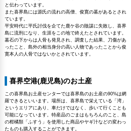
と伝わっています。
また喜界島には源氏の流れの高僧、俊寛の墓があるとされ
ています。
平安時代に平氏討伐を企てた鹿ケ谷の陰謀に失敗し、喜界
島に流刑になり、生涯をこの地で終えたとされています。
墓石の下からは人骨も発見され、調査した結果、刀傷があ
ったこと、島外の相当身分の高い人物であったことから俊
寛本人の人骨ではないかとされています。
喜界空港(鹿児島)のお土産
この喜界島お土産センターでは喜界島のお土産の90%は網
羅できるといいます。場所は、喜界島で栄えている「湾」
というエリアにあり、車だけではなく、歩いて行くことも
可能になっています。特産品のごまはもちろんのこと、島
の柑橘類「ふすう」を使用した商品やヤギ汁などの変わっ
たものも購入することができます。