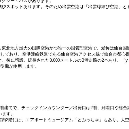
タクシー・バスがあります。
結びスポットあります。そのため出雲空港は「出雲縁結び空港」と
る東北地方最大の国際空港かつ唯一の国管理空港で、愛称は仙台国
位置しており、空港連絡鉄道である仙台空港アクセス線で仙台市都心
路と、後に増設、延長された3,000メートルのB滑走路の2本あり、
大型機が使用します。
階建てで、チェックインカウンター／出発口は2階、到着口や総合
います。
館内3階には、エアポートミュージアム「とぶっちゃ」もあり、大