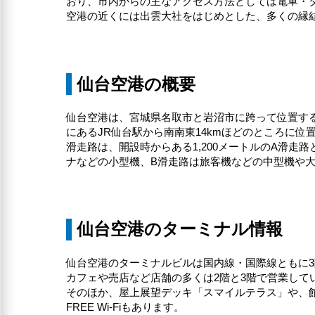
おり、市内からの主なアクセス方法としては電車・
空港の近くには出雲大社をはじめとした、多くの縁
仙台空港の概要
仙台空港は、宮城県名取市と岩沼市に跨って位置す
にあるJR仙台駅から南南東14kmほどのところに
滑走路は、開設時からある1,200メートルのA滑走
ナなどの小型機、B滑走路は旅客機などの中型機や
仙台空港のターミナル情報
仙台空港のターミナルビルは国内線・国際線ともに3
カフェや売店など店舗の多くは2階と3階で営業して
そのほか、屋上展望デッキ「スマイルテラス」や、
FREE Wi-Fiもあります。