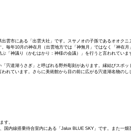
県出雲市にある「出雲大社」です。スサノオの子孫であるオオクニ
す。毎年10月の神在月（出雲地方では「神無月」ではなく「神在月
結ぶ「神議り（かむはかり：神様の会議）」を行うと言われていま
「宍道湖うさぎ」と呼ばれる野外彫刻があります。縁結びスポット
言われています。さらに美術館から目の前に広がる宍道湖名物のし
ます。
国内線搭乗待合室内にある「Jalux BLUE SKY」です。また