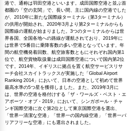
港で、通称は羽田空港といいます。成田国際空港と並ぶ首
都圏の「空の玄関」で、長い間、主に国内線の空港でした
が、2010年に新たな国際線ターミナル（第3ターミナル）
の供用が開始され、2020年3月より第2ターミナルからも
国際線の運航が始まりました。3つのターミナルからは世
界各国、全国各地への路線が運航されており、2019年に
は世界で5番目に乗降客数の多い空港となっています。年
間の航空機発着回数、航空旅客数ともにそれぞれ国内第1
位で、航空貨物取扱量は成田国際空港についで国内第2位
です。2014年、イギリスに拠点を置く航空サービスリサ
ーチ会社スカイトラックスが実施した「Global Airport
Ranking 2014」において、日本の空港として初めて世界
最高水準の5つ星を獲得しました。また、2019年3月に
は、世界の空港を格付けする「ザ・ワールズ・ベスト・エ
アポーツ・オブ・2019」において、シンガポール・チャ
ンギ国際空港に次ぐ第2位として東京国際空港を選出、
「世界一清潔な空港」「世界一の国内線空港」「世界一バ
リアフリーな空港」にも選出されました。