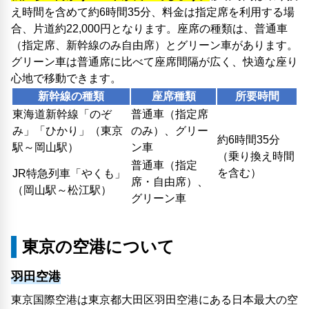
え時間を含めて約6時間35分、料金は指定席を利用する場
合、片道約22,000円となります。座席の種類は、普通車
（指定席、新幹線のみ自由席）とグリーン車があります。
グリーン車は普通席に比べて座席間隔が広く、快適な座り
心地で移動できます。
新幹線の種類
座席種類
所要時間
東海道新幹線「のぞ
普通車（指定席
み」「ひかり」（東京
のみ）、グリー
約6時間35分
駅～岡山駅）
ン車
（乗り換え時間
普通車（指定
を含む）
JR特急列車「やくも」
席・自由席）、
（岡山駅～松江駅）
グリーン車
東京の空港について
羽田空港
東京国際空港は東京都大田区羽田空港にある日本最大の空