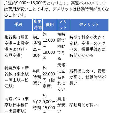
片道約9,000〜15,000円となります。高速バスのメリット
は費用が安いことですが、デメリットは移動時間が長くな
ることです。
所要
メリ
手段
費用
デメリット
時間
ット
約
短時
飛行機（羽田
約1
時期で料金が大きく
12,000
間で
空港～出雲空
時間
変動、空港へのアク
～
移動
港および萩・
25～
セス、搭乗手続きに
19,000
でき
石見空港）
30分
時間がかかる
円
る
天候
特急列車＋新
約
約6
に左
飛行機に比べ、費用
幹線（東京駅
22,000
時間
右さ
が高く、移動時間が
～岡山駅～松
円（指
35分
れに
長い
江駅）
定席）
くい
約
高速バス（東
費用
約12
9,000〜
京駅日本橋口
が安
移動時間が長い
時間
15,000
～出雲市駅）
い