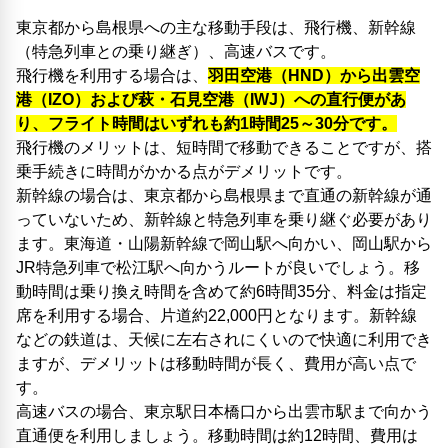
東京都から島根県への主な移動手段は、飛行機、新幹線
（特急列車との乗り継ぎ）、高速バスです。
飛行機を利用する場合は、
羽田空港（HND）から出雲空
港（IZO）および萩・石見空港（IWJ）への直行便があ
り、フライト時間はいずれも約1時間25～30分です。
飛行機のメリットは、短時間で移動できることですが、搭
乗手続きに時間がかかる点がデメリットです。
新幹線の場合は、東京都から島根県まで直通の新幹線が通
っていないため、新幹線と特急列車を乗り継ぐ必要があり
ます。東海道・山陽新幹線で岡山駅へ向かい、岡山駅から
JR特急列車で松江駅へ向かうルートが良いでしょう。移
動時間は乗り換え時間を含めて約6時間35分、料金は指定
席を利用する場合、片道約22,000円となります。新幹線
などの鉄道は、天候に左右されにくいので快適に利用でき
ますが、デメリットは移動時間が長く、費用が高い点で
す。
高速バスの場合、東京駅日本橋口から出雲市駅まで向かう
直通便を利用しましょう。移動時間は約12時間、費用は