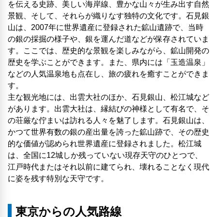
を伝える史跡、美しい海岸線、豊かな山々が生み出す自然
景観、そして、それらが織りなす独特の文化です。石見銀
山は、2007年に世界遺産に登録された鉱山遺跡で、当時
の銀の採掘の様子や、銀を運んだ道などが保存されていま
す。ここでは、歴史的な景観を楽しみながら、鉱山開発の
歴史を学ぶことができます。また、県内には「玉造温泉」
などの人気温泉地も点在し、旅の疲れを癒すことができま
す。
主な観光地には、出雲大社のほか、石見銀山、松江城など
があります。出雲大社は、縁結びの神様として有名で、そ
の荘厳な佇まいは訪れる人々を魅了します。石見銀山は、
かつて世界有数の銀の産出量を誇った鉱山跡で、その歴史
的な価値が認められ世界遺産に登録されました。松江城
は、全国に12城しか残っていない現存天守のひとつで、
江戸時代またはそれ以前に建てられ、壊れることなく現代
に姿を残す特別な天守です。
東京からの人気路線