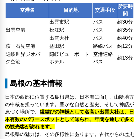
所要時
空港名
目的地
交通手段
間
出雲市駅
バス
約30分
出雲空港
松江駅
バス
約35分
出雲大社
バス
約40分
萩・石見空港
益田駅
路線バス
約12分
隠岐世界ジオパー
隠岐ビューポート
空港連絡
約13分
ク空港
ホテル
バス
島根の基本情報
日本の西部に位置する島根県は、日本海に面し、山陰地方
の中核を担っています。豊かな自然と歴史、そして神話が
息づく場所で、
縁結びの神様として名高い出雲大社は、日
本有数のパワースポットとして知られ、年間を通して多く
の観光客が訪れます。
島根県の魅力は、その多様性にあります。古代からの歴史