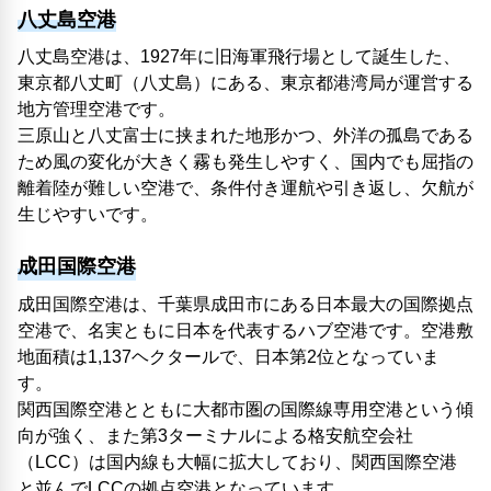
八丈島空港
八丈島空港は、1927年に旧海軍飛行場として誕生した、
東京都八丈町（八丈島）にある、東京都港湾局が運営する
地方管理空港です。
三原山と八丈富士に挟まれた地形かつ、外洋の孤島である
ため風の変化が大きく霧も発生しやすく、国内でも屈指の
離着陸が難しい空港で、条件付き運航や引き返し、欠航が
生じやすいです。
成田国際空港
成田国際空港は、千葉県成田市にある日本最大の国際拠点
空港で、名実ともに日本を代表するハブ空港です。空港敷
地面積は1,137ヘクタールで、日本第2位となっていま
す。
関西国際空港とともに大都市圏の国際線専用空港という傾
向が強く、また第3ターミナルによる格安航空会社
（LCC）は国内線も大幅に拡大しており、関西国際空港
と並んでLCCの拠点空港となっています。