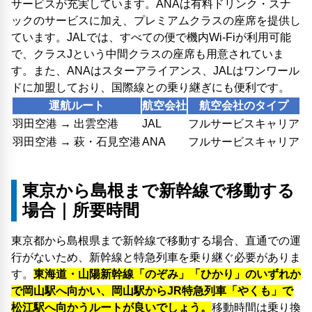
サービスが充実しています。ANAは有料ドリンク・スナ
ックのサービスに加え、プレミアムクラスの座席を提供し
ています。JALでは、すべての便で機内Wi-Fiが利用可能
で、クラスJという中間クラスの座席も用意されていま
す。また、ANAはスターアライアンス、JALはワンワール
ドに加盟しており、国際線との乗り継ぎにも便利です。
運航ルート
航空会社
航空会社のタイプ
羽田空港 → 出雲空港
JAL
フルサービスキャリア
羽田空港 → 萩・石見空港
ANA
フルサービスキャリア
東京から島根まで新幹線で移動する
場合｜所要時間
東京都から島根県まで新幹線で移動する場合、直通での運
行がないため、新幹線と特急列車を乗り継ぐ必要がありま
す。
東海道・山陽新幹線「のぞみ」「ひかり」のいずれか
で岡山駅へ向かい、岡山駅からJR特急列車「やくも」で
松江駅へ向かうルートが良いでしょう。
移動時間は乗り換