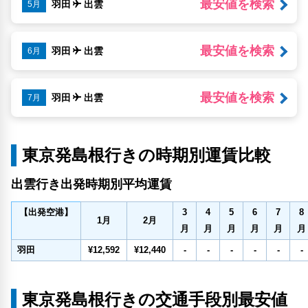
最安値を検索
羽田
出雲
5月
最安値を検索
羽田
出雲
6月
最安値を検索
羽田
出雲
7月
東京発島根行きの時期別運賃比較
出雲行き出発時期別平均運賃
3
4
5
6
7
8
【出発空港】
1
月
2
月
月
月
月
月
月
月
羽田
¥12,592
¥12,440
-
-
-
-
-
-
東京発島根行きの交通手段別最安値