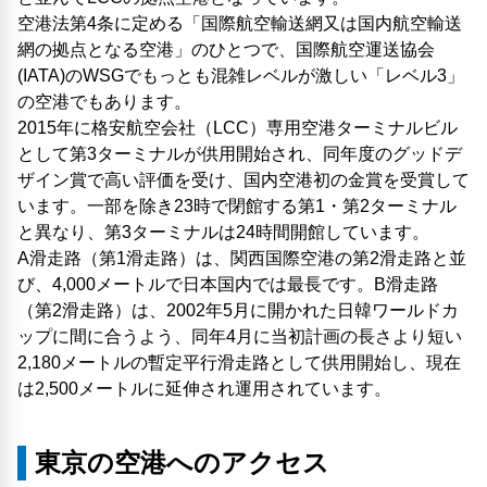
空港法第4条に定める「国際航空輸送網又は国内航空輸送
網の拠点となる空港」のひとつで、国際航空運送協会
(IATA)のWSGでもっとも混雑レベルが激しい「レベル3」
の空港でもあります。
2015年に格安航空会社（LCC）専用空港ターミナルビル
として第3ターミナルが供用開始され、同年度のグッドデ
ザイン賞で高い評価を受け、国内空港初の金賞を受賞して
います。一部を除き23時で閉館する第1・第2ターミナル
と異なり、第3ターミナルは24時間開館しています。
A滑走路（第1滑走路）は、関西国際空港の第2滑走路と並
び、4,000メートルで日本国内では最長です。B滑走路
（第2滑走路）は、2002年5月に開かれた日韓ワールドカ
ップに間に合うよう、同年4月に当初計画の長さより短い
2,180メートルの暫定平行滑走路として供用開始し、現在
は2,500メートルに延伸され運用されています。
東京の空港へのアクセス