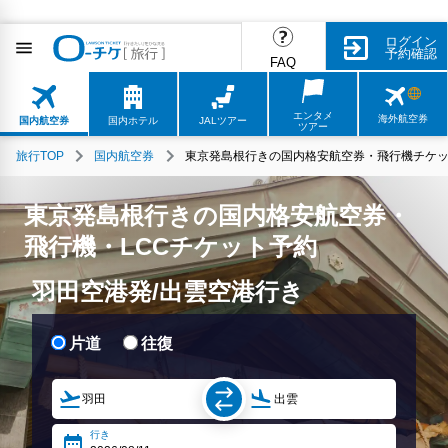
ログイン
予約確認
FAQ
エンタメ
海外航空券
国内航空券
国内ホテル
JALツアー
ツアー
旅行TOP
国内航空券
東京発島根行きの国内格安航空券・飛行機チケッ
東京発島根行きの国内格安航空券・
飛行機・LCCチケット予約
羽田空港発/出雲空港行き