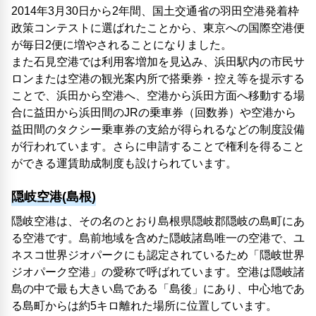
2014年3月30日から2年間、国土交通省の羽田空港発着枠
政策コンテストに選ばれたことから、東京への国際空港便
が毎日2便に増やされることになりました。
また石見空港では利用客増加を見込み、浜田駅内の市民サ
ロンまたは空港の観光案内所で搭乗券・控え等を提示する
ことで、浜田から空港へ、空港から浜田方面へ移動する場
合に益田から浜田間のJRの乗車券（回数券）や空港から
益田間のタクシー乗車券の支給が得られるなどの制度設備
が行われています。さらに申請することで権利を得ること
ができる運賃助成制度も設けられています。
隠岐空港(島根)
隠岐空港は、その名のとおり島根県隠岐郡隠岐の島町にあ
る空港です。島前地域を含めた隠岐諸島唯一の空港で、ユ
ネスコ世界ジオパークにも認定されているため「隠岐世界
ジオパーク空港」の愛称で呼ばれています。空港は隠岐諸
島の中で最も大きい島である「島後」にあり、中心地であ
る島町からは約5キロ離れた場所に位置しています。