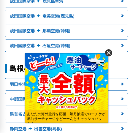
成田国際空港
鹿児島空港
成田国際空港
奄美空港(鹿児島)
成田国際空港
那覇空港(沖縄)
成田国際空港
石垣空港(沖縄)
島根への人気路線
羽田空港
出雲空港(島根)
中部国際空港
出雲空港(島根)
県営名古屋空港
出雲空港(島根)
あなたの海外旅行を応援！毎月抽選でローチケが
燃油サーチャージをどーーんとキャッシュバッ
ク！
静岡空港
出雲空港(島根)