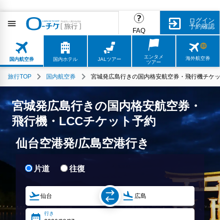
ログイン
予約確認
FAQ
エンタメ
海外航空券
国内航空券
国内ホテル
JALツアー
ツアー
旅行TOP
国内航空券
宮城発広島行きの国内格安航空券・飛行機チケッ
宮城発広島行きの国内格安航空券・
飛行機・LCCチケット予約
仙台空港発/広島空港行き