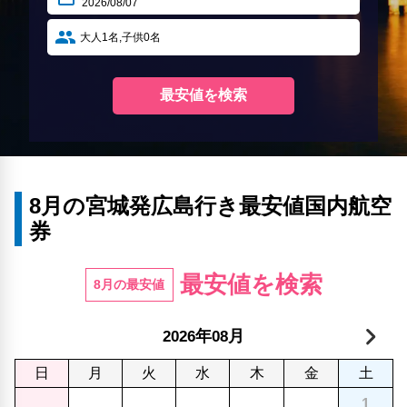
8月の宮城発広島行き最安値国内航空
券
最安値を検索
8月の最安値
年
月
2026
08
日
月
火
水
木
金
土
1