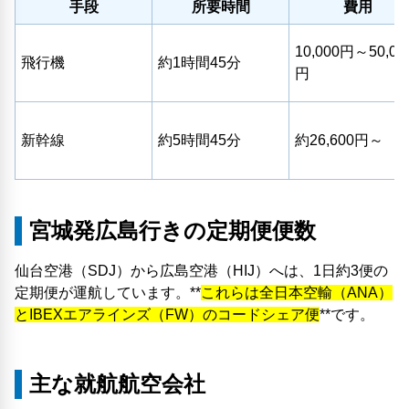
手段
所要時間
費用
10,000円～50,00
飛行機
約1時間45分
円
新幹線
約5時間45分
約26,600円～
宮城発広島行きの定期便便数
仙台空港（SDJ）から広島空港（HIJ）へは、1日約3便の
定期便が運航しています。**
これらは全日本空輸（ANA）
とIBEXエアラインズ（FW）のコードシェア便
**です。
主な就航航空会社