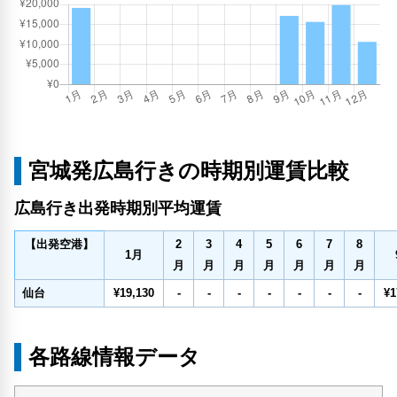
宮城発広島行きの時期別運賃比較
広島行き出発時期別平均運賃
2
3
4
5
6
7
8
【出発空港】
1
月
月
月
月
月
月
月
月
仙台
¥19,130
-
-
-
-
-
-
-
¥1
各路線情報データ