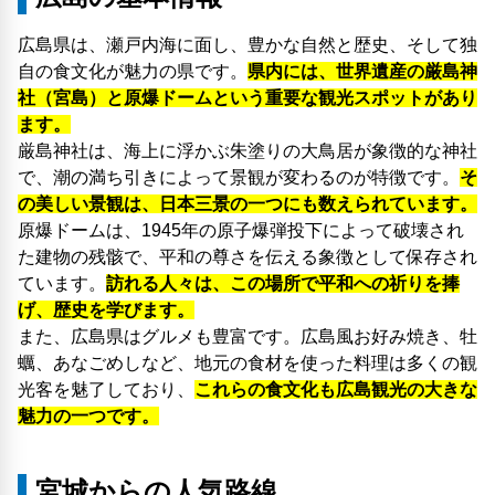
広島県は、瀬戸内海に面し、豊かな自然と歴史、そして独
自の食文化が魅力の県です。
県内には、世界遺産の厳島神
社（宮島）と原爆ドームという重要な観光スポットがあり
ます。
厳島神社は、海上に浮かぶ朱塗りの大鳥居が象徴的な神社
で、潮の満ち引きによって景観が変わるのが特徴です。
そ
の美しい景観は、日本三景の一つにも数えられています。
原爆ドームは、1945年の原子爆弾投下によって破壊され
た建物の残骸で、平和の尊さを伝える象徴として保存され
ています。
訪れる人々は、この場所で平和への祈りを捧
げ、歴史を学びます。
また、広島県はグルメも豊富です。広島風お好み焼き、牡
蠣、あなごめしなど、地元の食材を使った料理は多くの観
光客を魅了しており、
これらの食文化も広島観光の大きな
魅力の一つです。
宮城からの人気路線