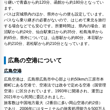
り継いで青森から約120分、函館から約180分となってい
ます。
バスは宮城県内のほか、県外からの便も設定しています。
バスなら乗り継ぎの必要がないので、はじめて東北を旅行
する場合などでも安心です。所要時間は、県内の場合、岩
沼駅から約24分、仙台駅東口から約35分、松島海岸から
約65分。県外については、山形駅から約80分、本荘駅か
ら約210分、若松駅から約210分となっています。
広島の空港について
広島空港
広島空港は、広島県広島市中心部より約50kmの三原市本
郷町にある空港で、空港法では政令で定める空港（国管理
空港）に区分されています。1993年に開港され、運営は
2021年から民間に委託されました。
旅客数は中国地方最大（2番目に多い岡山空港の約2倍）
であり、2006年にはターミナルの旅客処理能力を500万人