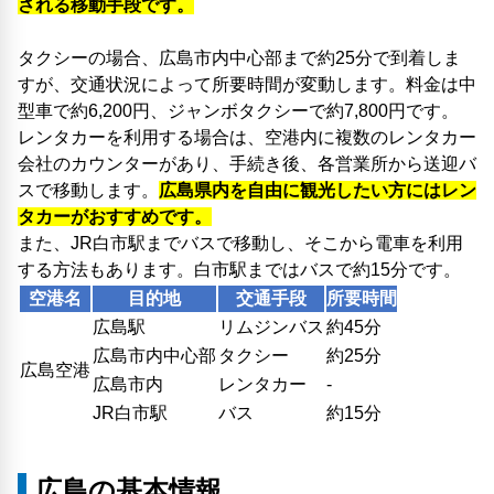
される移動手段です。
タクシーの場合、広島市内中心部まで約25分で到着しま
すが、交通状況によって所要時間が変動します。料金は中
型車で約6,200円、ジャンボタクシーで約7,800円です。
レンタカーを利用する場合は、空港内に複数のレンタカー
会社のカウンターがあり、手続き後、各営業所から送迎バ
スで移動します。
広島県内を自由に観光したい方にはレン
タカーがおすすめです。
また、JR白市駅までバスで移動し、そこから電車を利用
する方法もあります。白市駅まではバスで約15分です。
空港名
目的地
交通手段
所要時間
広島駅
リムジンバス
約45分
広島市内中心部
タクシー
約25分
広島空港
広島市内
レンタカー
-
JR白市駅
バス
約15分
広島の基本情報