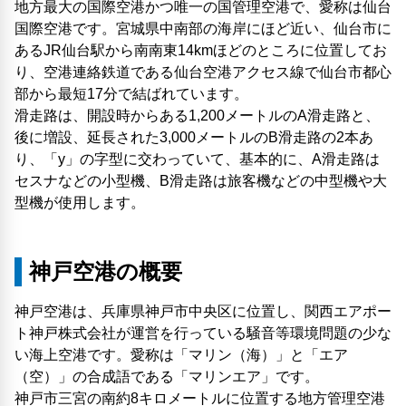
地方最大の国際空港かつ唯一の国管理空港で、愛称は仙台
国際空港です。宮城県中南部の海岸にほど近い、仙台市に
あるJR仙台駅から南南東14kmほどのところに位置してお
り、空港連絡鉄道である仙台空港アクセス線で仙台市都心
部から最短17分で結ばれています。
滑走路は、開設時からある1,200メートルのA滑走路と、
後に増設、延長された3,000メートルのB滑走路の2本あ
り、「y」の字型に交わっていて、基本的に、A滑走路は
セスナなどの小型機、B滑走路は旅客機などの中型機や大
型機が使用します。
神戸空港の概要
神戸空港は、兵庫県神戸市中央区に位置し、関西エアポー
ト神戸株式会社が運営を行っている騒音等環境問題の少な
い海上空港です。愛称は「マリン（海）」と「エア
（空）」の合成語である「マリンエア」です。
神戸市三宮の南約8キロメートルに位置する地方管理空港