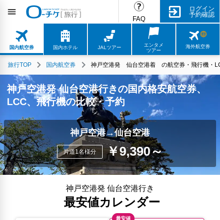
ログイン
予約確認
FAQ
エンタメ
海外航空券
国内航空券
国内ホテル
JALツアー
ツアー
旅行TOP
国内航空券
神戸空港発 仙台空港着 の航空券・飛行機・LC
神戸空港発 仙台空港行きの国内格安航空券、
LCC、飛行機の比較・予約
神戸空港→仙台空港
￥9,390～
片道1名様分
神戸空港発 仙台空港行き
最安値カレンダー
最安値