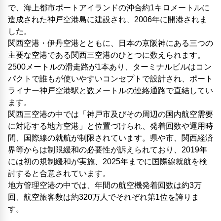
で、海上都市ポートアイランドの沖合約1キロメートルに
造成された神戸空港島に建設され、2006年に開港されま
した。
関西空港・伊丹空港とともに、日本の京阪神にある三つの
主要な空港である関西三空港のひとつに数えられます。
2500メートルの滑走路が1本あり、ターミナルビルはコン
パクトで誰もが使いやすいコンセプトで設計され、ポート
ライナー神戸空港駅と数メートルの連絡通路で直結してい
ます。
関西三空港の中では「神戸市及びその周辺の国内航空需要
に対応する地方空港」と位置づけられ、発着回数や運用時
間、国際線の就航が制限されています。県や市、関西経済
界等からは制限緩和の必要性が訴えられており、2019年
には初の規制緩和が実施、2025年までに国際線就航を検
討すると合意されています。
地方管理空港の中では、年間の航空機発着回数は約3万
回、航空旅客数は約320万人でそれぞれ第1位を誇りま
す。