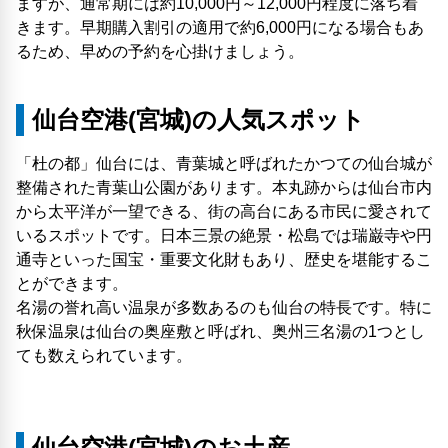
ますが、通常期には約10,000円～12,000円程度に落ち着
きます。早期購入割引の適用で約6,000円になる場合もあ
るため、早めの予約を心掛けましょう。
仙台空港(宮城)の人気スポット
「杜の都」仙台には、青葉城と呼ばれたかつての仙台城が
整備された青葉山公園があります。本丸跡からは仙台市内
から太平洋が一望できる、街の高台にある市民に愛されて
いるスポットです。日本三景の絶景・松島では瑞巌寺や円
通寺といった国宝・重要文化財もあり、歴史を堪能するこ
とができます。
名湯の誉れ高い温泉が多数あるのも仙台の特長です。特に
秋保温泉は仙台の奥座敷と呼ばれ、奥州三名湯の1つとし
ても数えられています。
仙台空港(宮城)のお土産