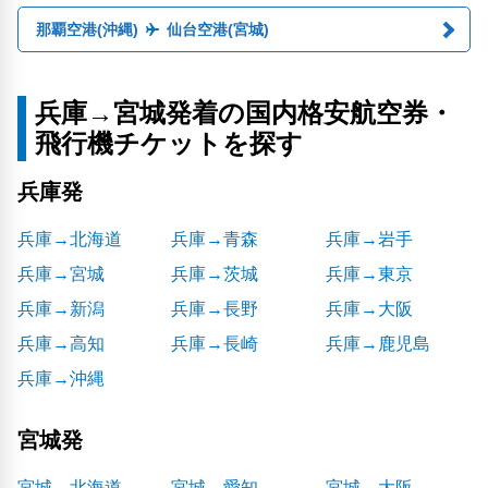
那覇空港(沖縄)
仙台空港(宮城)
兵庫→宮城発着の国内格安航空券・
飛行機チケットを探す
兵庫発
兵庫→北海道
兵庫→青森
兵庫→岩手
兵庫→宮城
兵庫→茨城
兵庫→東京
兵庫→新潟
兵庫→長野
兵庫→大阪
兵庫→高知
兵庫→長崎
兵庫→鹿児島
兵庫→沖縄
宮城発
宮城→北海道
宮城→愛知
宮城→大阪