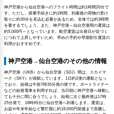
神戸空港から仙台空港へのフライト時間は約1時間20分で
す。ただし、搭乗手続きに約1時間、到着後の荷物の受け
取りに約30分を見込む必要があるため、全体では約3時間
を要するでしょう。また、神戸空港～仙台空港間の運賃は
約5,000円～となっています。航空運賃は出発日が近づく
につれて上昇しやすいため、早めの予約や早期割引運賃の
利用がおすすめです。
神戸空港→仙台空港のその他の情報
神戸空港（UKB）から仙台空港（SDJ）間は、スカイマ
ーク（SKY）が就航しています。1日約2便の運航となっ
ており、始発は午前7時35分発の便です。ポートライナー
などの始発電車を利用すれば、当日朝に神戸空港へ移動し
ても十分に間に合うでしょう。始発に次ぐ最終便は17時
25分発で、18時45分に仙台空港へ到着します。運賃は、
お盆や年末年始など繁忙期に約18,000円前後まで高騰し