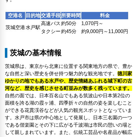
空港名
目的地
交通手段
所要時間
料金
高速バス
約50分
1,070円～
茨城空港
水戸駅
タクシー
約45分
約9,000円～11,000円
茨城の基本情報
茨城県は、東京から北東に位置する関東地方の県で、豊か
な自然と深い歴史を併せ持つ魅力的な観光地です。
徳川家
ゆかりの地でもある水戸や、歴史情緒あふれる城下町の古
河など、歴史を感じさせる町並みが数多く残っています。
自然の面では、日本百名山でもある筑波山や日本第2位の
面積を誇る湖の霞ヶ浦、四季折々の自然の姿を楽しむこと
ができる花貫渓谷などが人気の観光スポットとなっていま
す。水戸市は県の中心地として発展し、日本三名園の一つ
である偕楽園とその下に広がる千波湖は市民の憩いの場と
して親しまれています。また、伝統工芸品や名産品が幅広