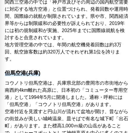
関西三空港の中では「神戸市及びその周辺の国内航空需要
に対応する地方空港」と位置づけられ、発着回数や運用時
間、国際線の就航が制限されています。県や市、関西経済
界等からは制限緩和の必要性が訴えられており、2019年
には初の規制緩和が実施、2025年までに国際線就航を検
討すると合意されています。
地方管理空港の中では、年間の航空機発着回数は約3万
回、航空旅客数は約320万人でそれぞれ第1位を誇りま
す。
但馬空港(兵庫)
コウノトリ但馬空港は、兵庫県北部の豊岡市の市街地から
南西約4km離れた高原に、日本初の「コミューター専用空
港」として1994年5月に開港しました。通称・呼称には
「但馬空港」「コウノトリ但馬空港」があります。
空港付近を見渡すと円山川が流れて盆地が開け、昔ながら
の街並みが美しい城崎温泉、皿そばで有名な城下町「出石
町」があります。また標高1,000ｍ級の山岳があること
で、レジャースポットとして神鍋高原を中心に多くのスキ