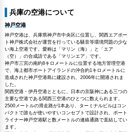
兵庫の空港について
神戸空港
神戸空港は、兵庫県神戸市中央区に位置し、関西エアポー
ト神戸株式会社が運営を行っている騒音等環境問題の少な
い海上空港です。愛称は「マリン（海）」と「エア
（空）」の合成語である「マリンエア」です。
神戸市三宮の南約8キロメートルに位置する地方管理空港
で、海上都市ポートアイランドの沖合約1キロメートルに
造成された神戸空港島に建設され、2006年に開港されま
した。
関西空港・伊丹空港とともに、日本の京阪神にある三つの
主要な空港である関西三空港のひとつに数えられます。
2500メートルの滑走路が1本あり、ターミナルビルはコン
パクトで誰もが使いやすいコンセプトで設計され、ポート
ライナー神戸空港駅と数メートルの連絡通路で直結してい
ます。