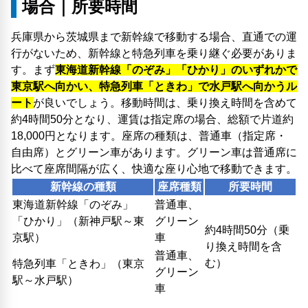
場合｜所要時間
兵庫県から茨城県まで新幹線で移動する場合、直通での運
行がないため、新幹線と特急列車を乗り継ぐ必要がありま
す。まず
東海道新幹線「のぞみ」「ひかり」のいずれかで
東京駅へ向かい、特急列車「ときわ」で水戸駅へ向かうル
ート
が良いでしょう。移動時間は、乗り換え時間を含めて
約4時間50分となり、運賃は指定席の場合、総額で片道約
18,000円となります。座席の種類は、普通車（指定席・
自由席）とグリーン車があります。グリーン車は普通席に
比べて座席間隔が広く、快適な座り心地で移動できます。
新幹線の種類
座席種類
所要時間
東海道新幹線「のぞみ」
普通車、
「ひかり」（新神戸駅～東
グリーン
約4時間50分（乗
京駅）
車
り換え時間を含
普通車、
む）
特急列車「ときわ」（東京
グリーン
駅～水戸駅）
車