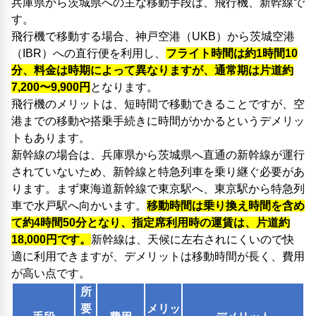
兵庫県から茨城県への主な移動手段は、飛行機、新幹線で
す。
飛行機で移動する場合、神戸空港（UKB）から茨城空港
（IBR）への直行便を利用し、
フライト時間は約1時間10
分、料金は時期によって異なりますが、通常期は片道約
7,200〜9,900円
となります。
飛行機のメリットは、短時間で移動できることですが、空
港までの移動や搭乗手続きに時間がかかるというデメリッ
トもあります。
新幹線の場合は、兵庫県から茨城県へ直通の新幹線が運行
されていないため、新幹線と特急列車を乗り継ぐ必要があ
ります。まず東海道新幹線で東京駅へ、東京駅から特急列
車で水戸駅へ向かいます。
移動時間は乗り換え時間を含め
て約4時間50分となり、指定席利用時の運賃は、片道約
18,000円です。
新幹線は、天候に左右されにくいので快
適に利用できますが、デメリットは移動時間が長く、費用
が高い点です。
所
要
メリッ