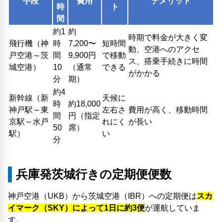
手段
費用
デメリット
時
ト
間
約1
約
時期で料金が大きく変
飛行機（神
時
7,200〜
短時間
動、空港へのアクセ
戸空港～茨
間
9,900円
で移動
ス、搭乗手続きに時間
城空港）
10
（通常
できる
がかかる
分
期）
約4
新幹線（新
天候に
時
約18,000
神戸駅～東
左右さ
費用が高く、移動時間
間
円（指定
京駅～水戸
れにく
が長い
50
席）
駅）
い
分
兵庫発茨城行きの定期便便数
神戸空港（UKB）から茨城空港（IBR）への定期便は
スカ
イマーク（SKY）によって1日に約3便
が運航していま
す。