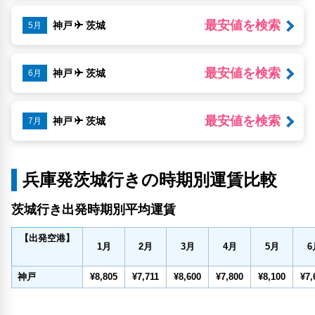
最安値を検索
神戸
茨城
5月
最安値を検索
神戸
茨城
6月
最安値を検索
神戸
茨城
7月
兵庫発茨城行きの時期別運賃比較
茨城行き出発時期別平均運賃
【出発空港】
1
月
2
月
3
月
4
月
5
月
6
神戸
¥8,805
¥7,711
¥8,600
¥7,800
¥8,100
¥7,