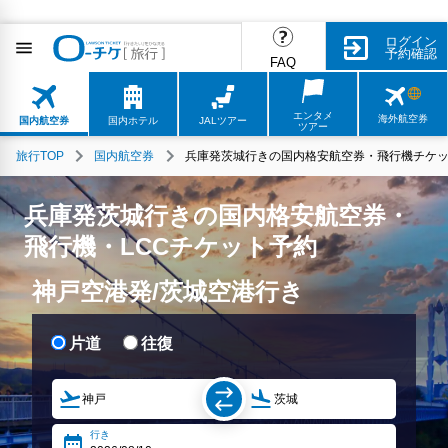
ログイン
予約確認
FAQ
エンタメ
海外航空券
国内航空券
国内ホテル
JALツアー
ツアー
旅行TOP
国内航空券
兵庫発茨城行きの国内格安航空券・飛行機チケッ
兵庫発茨城行きの国内格安航空券・
飛行機・LCCチケット予約
神戸空港発/茨城空港行き