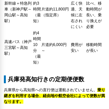
新幹線＋特急列
約3
広く快
比べ、移
車（新神戸駅～
時間
片道約11,800円
適、天
動時間が
岡山駅～高知
（最
（指定席）
候に左
長い、乗
駅）
短）
右され
り換えが
にくい
必要
約4
時間
高速バス（神戸
10
片道約6,000円
費用が
移動時間
三宮駅～高知
分
～
安い
が長い
駅）
（最
短）
兵庫発高知行きの定期便便数
兵庫県から高知県への直行便は運航されていません。
乗り
継ぎを利用する場合、経由地や航空会社によって便数が異
なります。