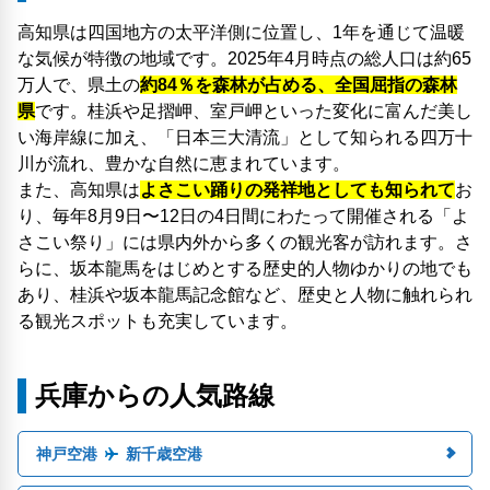
高知県は四国地方の太平洋側に位置し、1年を通じて温暖
な気候が特徴の地域です。2025年4月時点の総人口は約65
万人で、県土の
約84％を森林が占める、全国屈指の森林
県
です。桂浜や足摺岬、室戸岬といった変化に富んだ美し
い海岸線に加え、「日本三大清流」として知られる四万十
川が流れ、豊かな自然に恵まれています。
また、高知県は
よさこい踊りの発祥地としても知られて
お
り、毎年8月9日〜12日の4日間にわたって開催される「よ
さこい祭り」には県内外から多くの観光客が訪れます。さ
らに、坂本龍馬をはじめとする歴史的人物ゆかりの地でも
あり、桂浜や坂本龍馬記念館など、歴史と人物に触れられ
る観光スポットも充実しています。
兵庫からの人気路線
神戸空港
新千歳空港