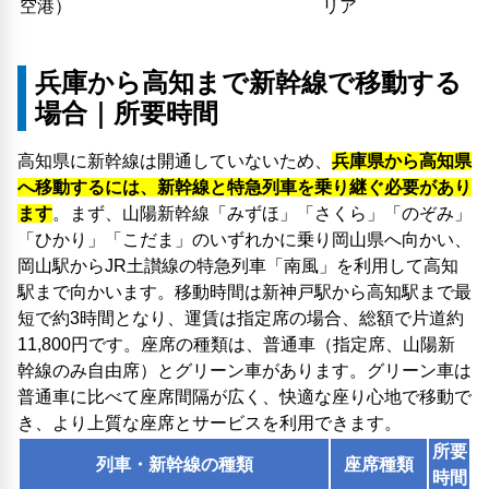
空港）
リア
兵庫から高知まで新幹線で移動する
場合｜所要時間
高知県に新幹線は開通していないため、
兵庫県から高知県
へ移動するには、新幹線と特急列車を乗り継ぐ必要があり
ます
。まず、山陽新幹線「みずほ」「さくら」「のぞみ」
「ひかり」「こだま」のいずれかに乗り岡山県へ向かい、
岡山駅からJR土讃線の特急列車「南風」を利用して高知
駅まで向かいます。移動時間は新神戸駅から高知駅まで最
短で約3時間となり、運賃は指定席の場合、総額で片道約
11,800円です。座席の種類は、普通車（指定席、山陽新
幹線のみ自由席）とグリーン車があります。グリーン車は
普通車に比べて座席間隔が広く、快適な座り心地で移動で
き、より上質な座席とサービスを利用できます。
所要
列車・新幹線の種類
座席種類
時間