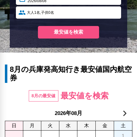
8月の兵庫発高知行き最安値国内航空
券
最安値を検索
8月の最安値
年
月
2026
08
日
月
火
水
木
金
土
1