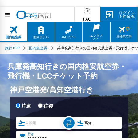
ログイン
予約確認
FAQ
エンタメ
海外航空券
国内航空券
国内ホテル
JALツアー
ツアー
旅行TOP
国内航空券
兵庫発高知行きの国内格安航空券・飛行機チケッ
兵庫発高知行きの国内格安航空券・
飛行機・LCCチケット予約
神戸空港発/高知空港行き