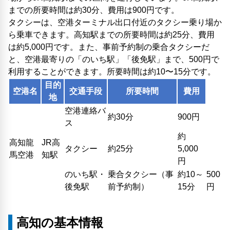
までの所要時間は約30分、費用は900円です。
タクシーは、空港ターミナル出口付近のタクシー乗り場か
ら乗車できます。高知駅までの所要時間は約25分、費用
は約5,000円です。また、事前予約制の乗合タクシーだ
と、空港最寄りの「のいち駅」「後免駅」まで、500円で
利用することができます。所要時間は約10〜15分です。
目的
空港名
交通手段
所要時間
費用
地
空港連絡バ
約30分
900円
ス
約
高知龍
JR高
タクシー
約25分
5,000
馬空港
知駅
円
のいち駅・
乗合タクシー（事
約10～
500
後免駅
前予約制）
15分
円
高知の基本情報