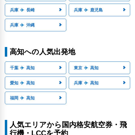
兵庫
長崎
兵庫
鹿児島
兵庫
沖縄
高知への人気出発地
千葉
高知
東京
高知
愛知
高知
兵庫
高知
福岡
高知
人気エリアから国内格安航空券・飛
行機・LCCを予約