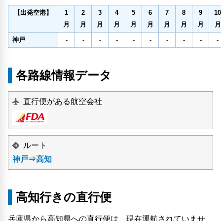
1
2
3
4
5
6
7
8
9
10
【出発空港】
月
月
月
月
月
月
月
月
月
月
神戸
-
-
-
-
-
-
-
-
-
-
各路線情報データ
直行便がある航空会社
ルート
神戸⇒高知
高知行きの直行便
兵庫県から高知県への直行便は、現在運航されていませ