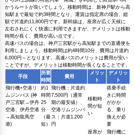
かうルートが良いでしょう。移動時間は、新神戸駅から高
知駅まで最短で約3時間となり、運賃は指定席の場合、総
額で片道約11,800円です。新幹線は、座席が広く天候に
左右されにくく快適に利用できますが、デメリットは移動
時間が長く、費用が高い点です。
高速バスの場合は、神戸三宮駅から高知駅までの直通便を
利用しましょう。移動時間は約4時間10分、費用は片道約
6,000円～となります。高速バスのメリットは費用が安い
ことですが、デメリットは移動時間が長くなることです。
所要
メリッ
デメリッ
手段
費用
時間
ト
ト
飛行機+空港リ
約1
飛行機：片道約
搭乗手続
ムジンバス (神
時間
7,500円（通常
きに時間
移動時
戸三宮駅→伊丹
25
期の最安値）、
がかか
間が短
空港、伊丹空港
分
空港リムジンバ
る、乗り
い
→高知龍馬空
（最
ス：片道1,200
換えが必
港)
短）
円
要
座席が
飛行機に