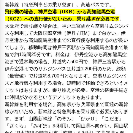
新幹線（特急列車との乗り継ぎ）、高速バスです。
飛行機の場合、神戸空港（UKB）から高知龍馬空港
（KCZ）への直行便がないため、乗り継ぎが必要です
。
大阪府で乗り継ぐ場合は、神戸三宮駅から空港リムジンバ
スを利用して大阪国際空港（伊丹 / ITM）まで向かい、伊
丹空港から高知龍馬空港までの直行便を利用するのが良い
でしょう。移動時間は神戸三宮駅から高知龍馬空港まで最
短で約1時間25分です。料金は、伊丹空港から高知龍馬空
港まで通常期の場合、片道約7,500円で、神戸三宮駅から
伊丹空港までのリムジンバスは片道1,200円のため、総額
（最安値）で片道約8,700円となります。空港リムジンバ
スと飛行機を利用する場合、短時間で移動できるというメ
リットはありますが、乗り換えが必要、空港の搭乗手続き
に時間がかかるというデメリットもあります。
新幹線を利用する場合、高知県から兵庫県まで直通の新幹
線がないため、新幹線と特急列車を乗り継ぐ必要がありま
す。まず、山陽新幹線「のぞみ」「ひかり」「こだま」
「さくら」「みずほ」を利用して岡山県へ向かい、岡山駅
からJR土讃線の特急列車「南風」を利用して高知県へ向