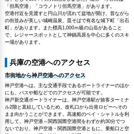
「但馬空港」「コウノトリ但馬空港」があります。
空港付近を見渡すと円山川が流れて盆地が開け、昔ながら
の街並みが美しい城崎温泉、皿そばで有名な城下町「出石
町」があります。また標高1,000ｍ級の山岳があること
で、レジャースポットとして神鍋高原を中心に多くのスキ
ー場があります。
兵庫の空港へのアクセス
市街地から神戸空港へのアクセス
神戸空港へは、主な交通手段であるポートライナーのほか
にも、バスや船などでのアクセスが可能です。
神戸新交通ポートライナーは、神戸空港駅が旅客ターミナ
ル2階と直結しているため、改札口から出発ロビーへその
まま向かうことができます。高速船のベイ・シャトルを利
用して、神戸空港⇔関西国際空港間をわずか約30分でつ
ないでおり、神戸空港・関西国際空港ともに、乗船口と空