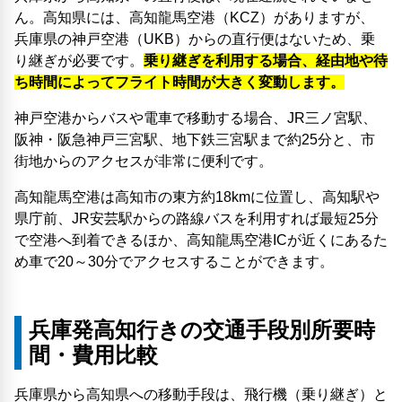
ん。高知県には、高知龍馬空港（KCZ）がありますが、
兵庫県の神戸空港（UKB）からの直行便はないため、乗
り継ぎが必要です。
乗り継ぎを利用する場合、経由地や待
ち時間によってフライト時間が大きく変動します。
神戸空港からバスや電車で移動する場合、JR三ノ宮駅、
阪神・阪急神戸三宮駅、地下鉄三宮駅まで約25分と、市
街地からのアクセスが非常に便利です。
高知龍馬空港は高知市の東方約18kmに位置し、高知駅や
県庁前、JR安芸駅からの路線バスを利用すれば最短25分
で空港へ到着できるほか、高知龍馬空港ICが近くにあるた
め車で20～30分でアクセスすることができます。
兵庫発高知行きの交通手段別所要時
間・費用比較
兵庫県から高知県への移動手段は、飛行機（乗り継ぎ）と