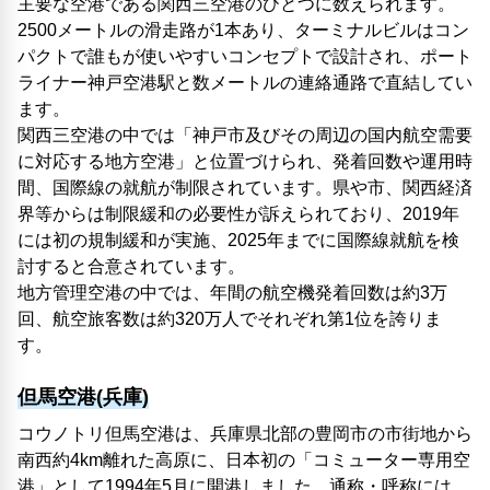
主要な空港である関西三空港のひとつに数えられます。
2500メートルの滑走路が1本あり、ターミナルビルはコン
パクトで誰もが使いやすいコンセプトで設計され、ポート
ライナー神戸空港駅と数メートルの連絡通路で直結してい
ます。
関西三空港の中では「神戸市及びその周辺の国内航空需要
に対応する地方空港」と位置づけられ、発着回数や運用時
間、国際線の就航が制限されています。県や市、関西経済
界等からは制限緩和の必要性が訴えられており、2019年
には初の規制緩和が実施、2025年までに国際線就航を検
討すると合意されています。
地方管理空港の中では、年間の航空機発着回数は約3万
回、航空旅客数は約320万人でそれぞれ第1位を誇りま
す。
但馬空港(兵庫)
コウノトリ但馬空港は、兵庫県北部の豊岡市の市街地から
南西約4km離れた高原に、日本初の「コミューター専用空
港」として1994年5月に開港しました。通称・呼称には