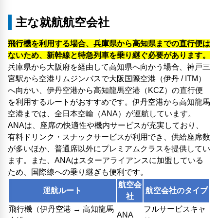
主な就航航空会社
飛行機を利用する場合、兵庫県から高知県までの直行便は
ないため、新幹線と特急列車を乗り継ぐ必要があります。
兵庫県から大阪府を経由して高知県へ向かう場合、神戸三
宮駅から空港リムジンバスで大阪国際空港（伊丹 / ITM）
へ向かい、伊丹空港から高知龍馬空港（KCZ）の直行便
を利用するルートがおすすめです。伊丹空港から高知龍馬
空港までは、全日本空輸（ANA）が運航しています。
ANAは、座席の快適性や機内サービスが充実しており、
有料ドリンク・スナックサービスが利用でき、供給座席数
が多いほか、普通席以外にプレミアムクラスを提供してい
ます。また、ANAはスターアライアンスに加盟している
ため、国際線への乗り継ぎも便利です。
航空会
運航ルート
航空会社のタイプ
社
飛行機（伊丹空港 → 高知龍馬
フルサービスキャ
ANA