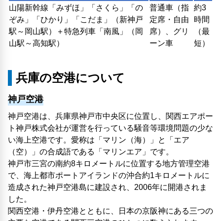
山陽新幹線「みずほ」「さくら」「の
普通車（指
約3
ぞみ」「ひかり」「こだま」（新神戸
定席・自由
時間
駅～岡山駅）＋特急列車「南風」（岡
席）、グリ
（最
山駅～高知駅）
ーン車
短）
兵庫の空港について
神戸空港
神戸空港は、兵庫県神戸市中央区に位置し、関西エアポー
ト神戸株式会社が運営を行っている騒音等環境問題の少な
い海上空港です。愛称は「マリン（海）」と「エア
（空）」の合成語である「マリンエア」です。
神戸市三宮の南約8キロメートルに位置する地方管理空港
で、海上都市ポートアイランドの沖合約1キロメートルに
造成された神戸空港島に建設され、2006年に開港されま
した。
関西空港・伊丹空港とともに、日本の京阪神にある三つの