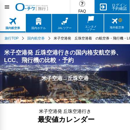
ログイン
予約確認
FAQ
エンタメ
海外航空券
国内航空券
国内ホテル
JALツアー
ツアー
旅行TOP
国内航空券
米子空港発 丘珠空港着 の航空券・飛行機・LC
米子空港発 丘珠空港行きの国内格安航空券、
LCC、飛行機の比較・予約
米子空港→丘珠空港
米子空港発 丘珠空港行き
最安値カレンダー