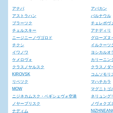
アナパ
アバカン
アストラハン
バルナウル
ブラーツク
チェレポヴ
チェルスキー
アナディリ
ニージニーノヴゴロド
グローズヌ
チクシ
イルクーツ
イワノワ
ヨシカルオ
ケメロヴォ
カリーニン
クラスノヤルスク
クラスノダ
KIROVSK
コムソモリ
リペツク
マハチカラ
MOW
マグニトゴ
ニジネカムスク・ベギシェヴォ空港
ネリュング
ノヤーブリスク
ノヴォクズ
NIZHNEAN
ナディム