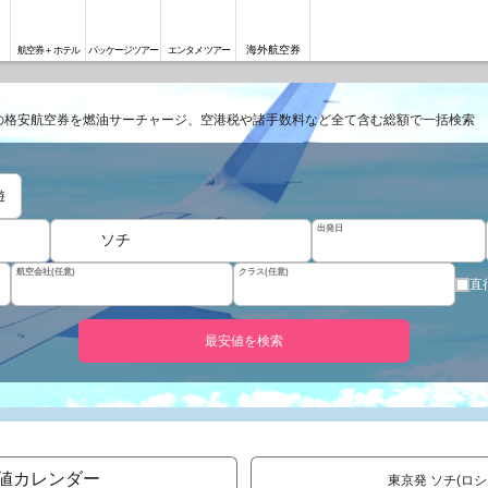
海外航空券
航空券＋ホテル
パッケージツアー
エンタメツアー
の格安航空券を燃油サーチャージ、空港税や諸手数料など全て含む総額で一括検索
遊
出発日
ソチ
航空会社(任意)
クラス(任意)
直
最安値を検索
値カレンダー
東京発 ソチ(ロシ