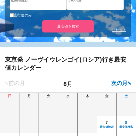
航空会社(任意)
クラス(任意)
直行便のみ
最安値を検索
リセット
東京発 ノーヴイウレンゴイ(ロシア)行き最安
値カレンダー
日
月
火
水
木
金
土
7
8
最安値検索
最安値検索