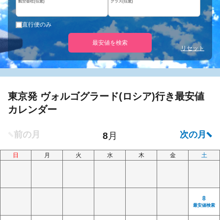
航空会社(任意)
クラス(任意)
直行便のみ
最安値を検索
リセット
東京発 ヴォルゴグラード(ロシア)行き最安値
カレンダー
日
月
火
水
木
金
土
8
最安値検索