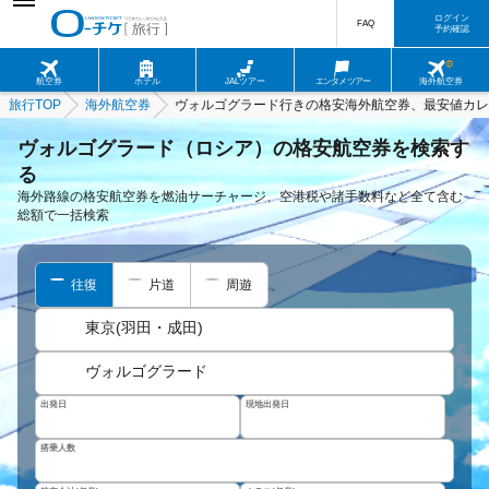
ログイン
FAQ
予約確認
航空券
ホテル
JALツアー
エンタメツアー
海外航空券
旅行TOP
海外航空券
ヴォルゴグラード行きの格安海外航空券、最安値カレ
ヴォルゴグラード（ロシア）の格安航空券を検索す
る
海外路線の格安航空券を燃油サーチャージ、空港税や諸手数料など全て含む
総額で一括検索
往復
片道
周遊
東京(羽田・成田)
ヴォルゴグラード
出発日
現地出発日
搭乗人数