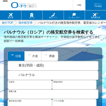
ログイン
FAQ
予約確認
航空券
ホテル
JALツアー
エンタメツアー
海外航空券
旅行TOP
海外航空券
バルナウル行きの格安海外航空券、最安値カレンダー
バルナウル（ロシア）の格安航空券を検索する
海外路線の格安航空券を燃油サーチャージ、空港税や諸手数料など全て含む
総額で一括検索
往復
片道
周遊
東京(羽田・成田)
バルナウル
出発日
現地出発日
搭乗人数
航空会社(任意)
クラス(任意)