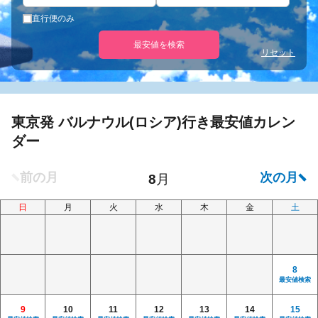
直行便のみ
最安値を検索
リセット
東京発 バルナウル(ロシア)行き最安値カレン
ダー
日
月
火
水
木
金
土
8
最安値検索
9
10
11
12
13
14
15