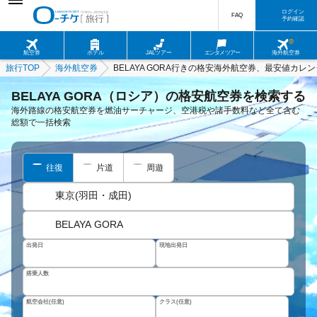
ログイン
FAQ
予約確認
航空券
ホテル
JALツアー
エンタメツアー
海外航空券
旅行TOP
海外航空券
BELAYA GORA行きの格安海外航空券、最安値カレ
BELAYA GORA（ロシア）の格安航空券を検索する
海外路線の格安航空券を燃油サーチャージ、空港税や諸手数料など全て含む
総額で一括検索
往復
片道
周遊
東京(羽田・成田)
BELAYA GORA
出発日
現地出発日
搭乗人数
航空会社(任意)
クラス(任意)