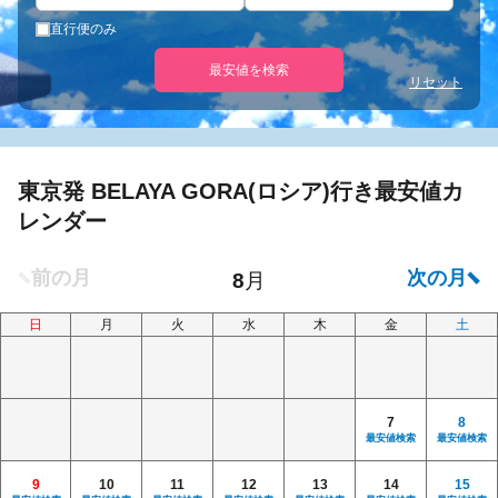
直行便のみ
最安値を検索
リセット
東京発 BELAYA GORA(ロシア)行き最安値カ
レンダー
日
月
火
水
木
金
土
7
8
最安値検索
最安値検索
9
10
11
12
13
14
15