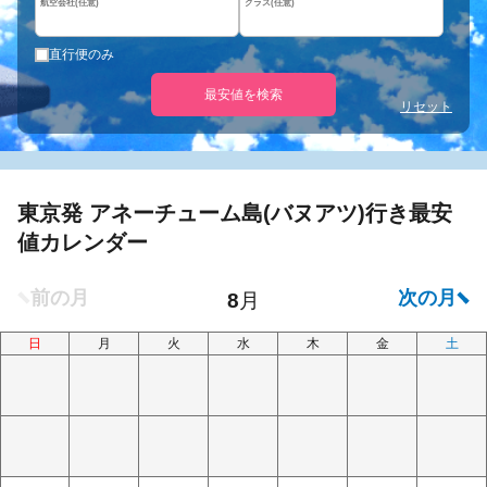
航空会社(任意)
クラス(任意)
直行便のみ
最安値を検索
リセット
東京発 アネーチューム島(バヌアツ)行き最安
値カレンダー
日
月
火
水
木
金
土