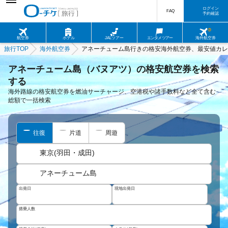
ログイン
FAQ
予約確認
航空券
ホテル
JALツアー
エンタメツアー
海外航空券
旅行TOP
海外航空券
アネーチューム島行きの格安海外航空券、最安値カレ
アネーチューム島（バヌアツ）の格安航空券を検索
する
海外路線の格安航空券を燃油サーチャージ、空港税や諸手数料など全て含む
総額で一括検索
往復
片道
周遊
東京(羽田・成田)
アネーチューム島
出発日
現地出発日
搭乗人数