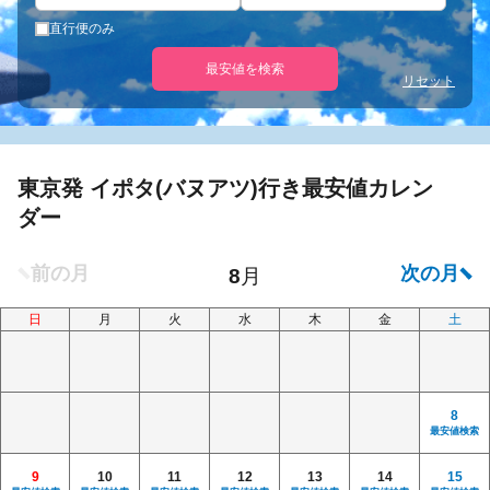
直行便のみ
最安値を検索
リセット
東京発 イポタ(バヌアツ)行き最安値カレン
ダー
日
月
火
水
木
金
土
8
最安値検索
9
10
11
12
13
14
15