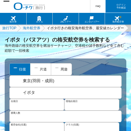
ログイン
FAQ
予約確認
航空券
ホテル
JALツアー
エンタメツアー
海外航空券
旅行TOP
海外航空券
イポタ行きの格安海外航空券、最安値カレンダー
イポタ（バヌアツ）の格安航空券を検索する
海外路線の格安航空券を燃油サーチャージ、空港税や諸手数料など全て含む
総額で一括検索
往復
片道
周遊
東京(羽田・成田)
イポタ
出発日
現地出発日
搭乗人数
航空会社(任意)
クラス(任意)