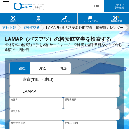
ログイン
FAQ
予約確認
航空券
ホテル
JALツアー
エンタメツアー
海外航空券
旅行TOP
海外航空券
LAMAP行きの格安海外航空券、最安値カレンダー
LAMAP（バヌアツ）の格安航空券を検索する
海外路線の格安航空券を燃油サーチャージ、空港税や諸手数料など全て含む
総額で一括検索
往復
片道
周遊
東京(羽田・成田)
LAMAP
出発日
現地出発日
搭乗人数
航空会社(任意)
クラス(任意)