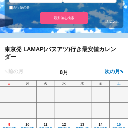
直行便のみ
最安値を検索
リセット
東京発 LAMAP(バヌアツ)行き最安値カレン
ダー
日
月
火
水
木
金
土
9
10
11
12
13
14
15