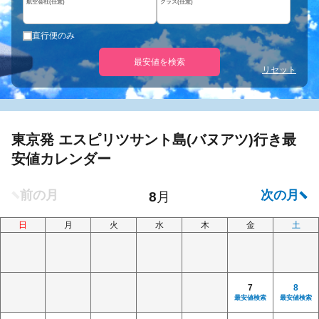
航空会社(任意)
クラス(任意)
直行便のみ
最安値を検索
リセット
東京発 エスピリツサント島(バヌアツ)行き最
安値カレンダー
日
月
火
水
木
金
土
7
8
最安値検索
最安値検索