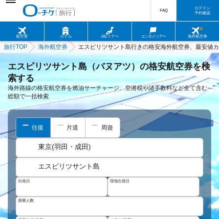
ログイン
FAQ
予約確認
航空券
ホテル
JALツアー
エンタメツアー
海外航空券
旅行TOP
海外航空券
エスピリツサント島行きの格安海外航空券、最安値カ
エスピリツサント島（バヌアツ）の格安航空券を検
索する
海外路線の格安航空券を燃油サーチャージ、空港税や諸手数料など全て含む
総額で一括検索
往復
片道
周遊
東京(羽田・成田)
エスピリツサント島
出発日
現地出発日
搭乗人数