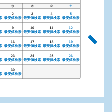
水
木
金
土
日
2
3
4
5
索
最安値検索
最安値検索
最安値検索
最安値検索
9
10
11
12
4
索
最安値検索
最安値検索
最安値検索
最安値検索
最安値検索
最安
16
17
18
19
11
索
最安値検索
最安値検索
最安値検索
最安値検索
最安値検索
最安
23
24
25
26
18
索
最安値検索
最安値検索
最安値検索
最安値検索
最安値検索
最安
30
25
索
最安値検索
最安値検索
最安