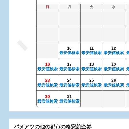
日
月
火
水
10
11
12
最安値検索
最安値検索
最安値検索
16
17
18
19
最安値検索
最安値検索
最安値検索
最安値検索
23
24
25
26
最安値検索
最安値検索
最安値検索
最安値検索
30
31
最安値検索
最安値検索
バヌアツの他の都市の格安航空券