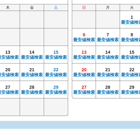
木
金
土
日
月
火
1
最安値検
6
7
8
最安値検索
最安値検索
最安値検
13
14
15
13
14
15
最安値検索
最安値検索
最安値検索
最安値検索
最安値検索
最安値検
20
21
22
20
21
22
最安値検索
最安値検索
最安値検索
最安値検索
最安値検索
最安値検
27
28
29
27
28
29
最安値検索
最安値検索
最安値検索
最安値検索
最安値検索
最安値検