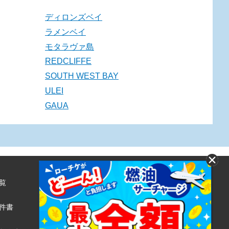
ディロンズベイ
ラメンベイ
モタラヴァ島
REDCLIFFE
SOUTH WEST BAY
ULEI
GAUA
覧
株式会社ローソンエンタテインメント
利用規約
件書
ローソンWEB会員規約
個人情報の取り扱いについて