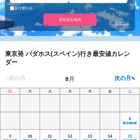
直行便のみ
最安値を検索
リセット
東京発 バダホス(スペイン)行き最安値カレン
ダー
日
月
火
水
木
金
土
8
最安値検索
9
10
11
12
13
14
15