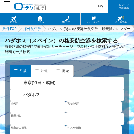
ログイン
FAQ
予約確認
航空券
ホテル
JALツアー
エンタメツアー
海外航空券
旅行TOP
海外航空券
バダホス行きの格安海外航空券、最安値カレンダー
バダホス（スペイン）の格安航空券を検索する
海外路線の格安航空券を燃油サーチャージ、空港税や諸手数料など全て含む
総額で一括検索
往復
片道
周遊
東京(羽田・成田)
バダホス
出発日
現地出発日
搭乗人数
航空会社(任意)
クラス(任意)