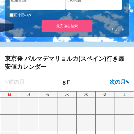
航空会社(任意)
クラス(任意)
直行便のみ
最安値を検索
リセット
東京発 パルマデマリョルカ(スペイン)行き最
安値カレンダー
日
月
火
水
木
金
土