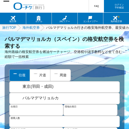
ログイン
FAQ
予約確認
航空券
ホテル
JALツアー
エンタメツアー
海外航空券
旅行TOP
海外航空券
パルマデマリョルカ行きの格安海外航空券、最安値カ
パルマデマリョルカ（スペイン）の格安航空券を検
索する
海外路線の格安航空券を燃油サーチャージ、空港税や諸手数料など全て含む
総額で一括検索
往復
片道
周遊
東京(羽田・成田)
パルマデマリョルカ
出発日
現地出発日
搭乗人数