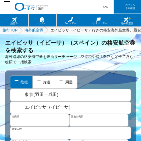
ログイン
FAQ
予約確認
航空券
ホテル
JALツアー
エンタメツアー
海外航空券
旅行TOP
海外航空券
エイビッサ（イビーサ）行きの格安海外航空券、最安
エイビッサ（イビーサ）（スペイン）の格安航空券
を検索する
海外路線の格安航空券を燃油サーチャージ、空港税や諸手数料など全て含む
総額で一括検索
往復
片道
周遊
東京(羽田・成田)
エイビッサ（イビーサ）
出発日
現地出発日
搭乗人数