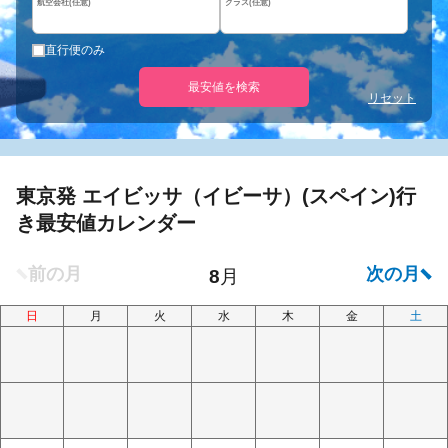
航空会社(任意)
クラス(任意)
直行便のみ
最安値を検索
リセット
東京発 エイビッサ（イビーサ）(スペイン)行
き最安値カレンダー
日
月
火
水
木
金
土