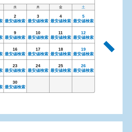
水
木
金
土
日
2
3
4
5
索
最安値検索
最安値検索
最安値検索
最安値検索
9
10
11
12
4
索
最安値検索
最安値検索
最安値検索
最安値検索
最安値検索
最安
16
17
18
19
11
索
最安値検索
最安値検索
最安値検索
最安値検索
最安値検索
最安
23
24
25
26
18
索
最安値検索
最安値検索
最安値検索
最安値検索
最安値検索
最安
30
25
索
最安値検索
最安値検索
最安