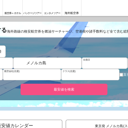
海外航空券
航空券＋ホテル
パッケージツアー
エンタメツアー
する
海外路線の格安航空券を燃油サーチャージ、空港税や諸手数料など全て含む総
遊
出発日
メノルカ島
航空会社(任意)
クラス(任意)
直
最安値を検索
最安値カレンダー
東京発 メノルカ島(ス