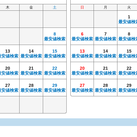
木
金
土
日
月
火
1
最安値検
8
6
7
8
最安値検索
最安値検索
最安値検索
最安値検
13
14
15
13
14
15
最安値検索
最安値検索
最安値検索
最安値検索
最安値検索
最安値検
20
21
22
20
21
22
最安値検索
最安値検索
最安値検索
最安値検索
最安値検索
最安値検
27
28
29
27
28
29
最安値検索
最安値検索
最安値検索
最安値検索
最安値検索
最安値検