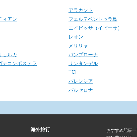
アラカント
ティアン
フェルテベントゥラ島
エイビッサ（イビーサ）
レオン
メリリャ
リョルカ
パンプローナ
ゴデコンポステラ
サンタンデル
TCI
バレンシア
バルセロナ
海外旅行
おすすめ記事一