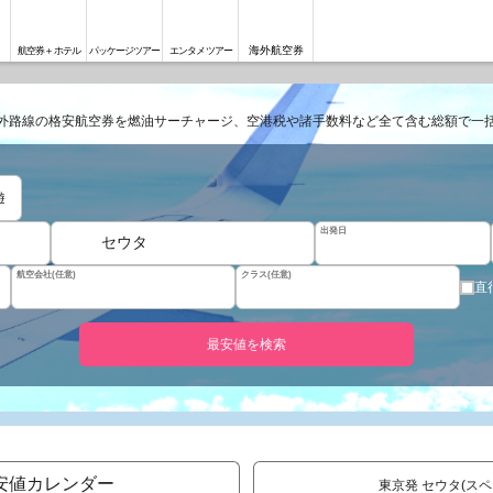
海外航空券
航空券＋ホテル
パッケージツアー
エンタメツアー
外路線の格安航空券を燃油サーチャージ、空港税や諸手数料など全て含む総額で一
遊
出発日
セウタ
航空会社(任意)
クラス(任意)
直
最安値を検索
安値カレンダー
東京発 セウタ(スペ