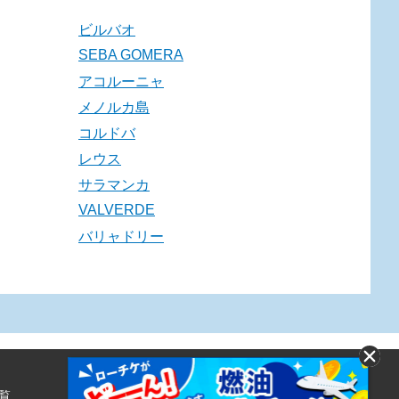
ビルバオ
SEBA GOMERA
アコルーニャ
メノルカ島
コルドバ
レウス
サラマンカ
VALVERDE
バリャドリー
覧
株式会社ローソンエンタテインメント