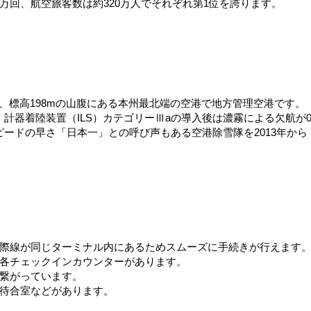
万回、航空旅客数は約320万人でそれぞれ第1位を誇ります。
m、標高198mの山腹にある本州最北端の空港で地方管理空港です。
計器着陸装置（ILS）カテゴリーⅢaの導入後は濃霧による欠航が
ードの早さ「日本一」との呼び声もある空港除雪隊を2013年から
国際線が同じターミナル内にあるためスムーズに手続きが行えます
、各チェックインカウンターがあります。
が繋がっています。
、待合室などがあります。