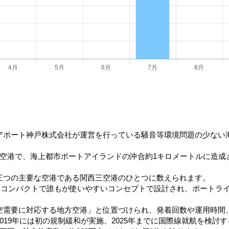
アポート神戸株式会社が運営を行っている騒音等環境問題の少ない
空港で、海上都市ポートアイランドの沖合約1キロメートルに造成さ
三つの主要な空港である関西三空港のひとつに数えられます。
ルはコンパクトで誰もが使いやすいコンセプトで設計され、ポートラ
空需要に対応する地方空港」と位置づけられ、発着回数や運用時間
019年には初の規制緩和が実施、2025年までに国際線就航を検討