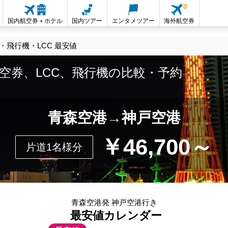
国内航空券＋ホテル
国内ツアー
エンタメツアー
海外航空券
飛行機・LCC 最安値
空券、LCC、飛行機の比較・予約
青森空港→神戸空港
￥46,700～
片道1名様分
青森空港発 神戸空港行き
最安値カレンダー