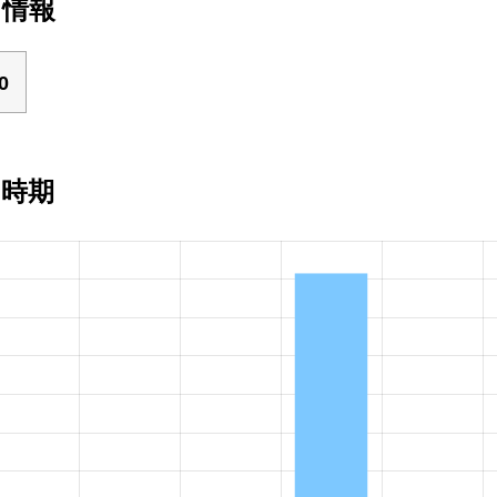
ト情報
0
い時期