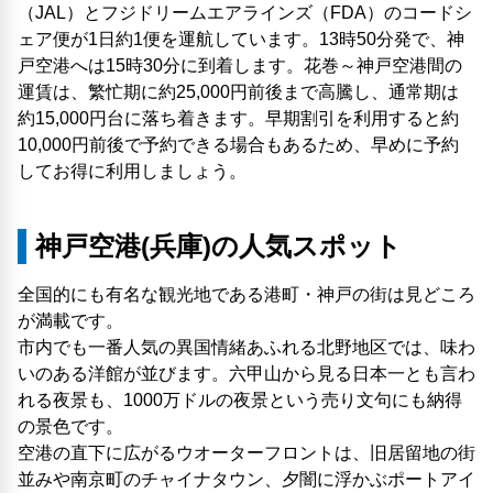
（JAL）とフジドリームエアラインズ（FDA）のコードシ
ェア便が1日約1便を運航しています。13時50分発で、神
戸空港へは15時30分に到着します。花巻～神戸空港間の
運賃は、繁忙期に約25,000円前後まで高騰し、通常期は
約15,000円台に落ち着きます。早期割引を利用すると約
10,000円前後で予約できる場合もあるため、早めに予約
してお得に利用しましょう。
神戸空港(兵庫)の人気スポット
全国的にも有名な観光地である港町・神戸の街は見どころ
が満載です。
市内でも一番人気の異国情緒あふれる北野地区では、味わ
いのある洋館が並びます。六甲山から見る日本一とも言わ
れる夜景も、1000万ドルの夜景という売り文句にも納得
の景色です。
空港の直下に広がるウオーターフロントは、旧居留地の街
並みや南京町のチャイナタウン、夕闇に浮かぶポートアイ