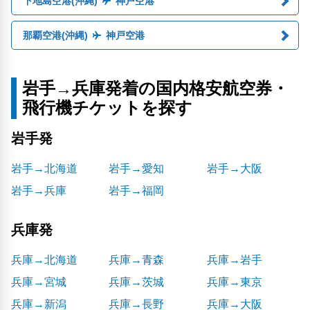
下地島空港(沖縄)
神戸空港
那覇空港(沖縄)
神戸空港
岩手→兵庫発着の国内格安航空券・
飛行機チケットを探す
岩手発
岩手→北海道
岩手→愛知
岩手→大阪
岩手→兵庫
岩手→福岡
兵庫発
兵庫→北海道
兵庫→青森
兵庫→岩手
兵庫→宮城
兵庫→茨城
兵庫→東京
兵庫→新潟
兵庫→長野
兵庫→大阪