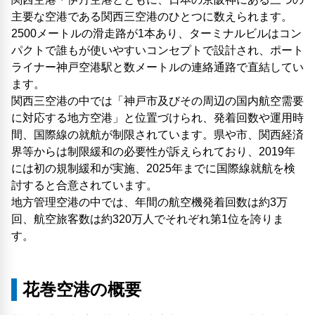
主要な空港である関西三空港のひとつに数えられます。
2500メートルの滑走路が1本あり、ターミナルビルはコン
パクトで誰もが使いやすいコンセプトで設計され、ポート
ライナー神戸空港駅と数メートルの連絡通路で直結してい
ます。
関西三空港の中では「神戸市及びその周辺の国内航空需要
に対応する地方空港」と位置づけられ、発着回数や運用時
間、国際線の就航が制限されています。県や市、関西経済
界等からは制限緩和の必要性が訴えられており、2019年
には初の規制緩和が実施、2025年までに国際線就航を検
討すると合意されています。
地方管理空港の中では、年間の航空機発着回数は約3万
回、航空旅客数は約320万人でそれぞれ第1位を誇りま
す。
花巻空港の概要