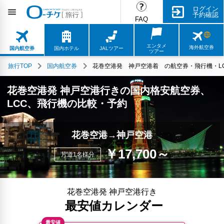
ログイン
予約確認
FAQ
エンタメ
海外航空券
国内航空券
国内ホテル
JALツアー
ツアー
旅行TOP
国内航空券
花巻空港発 神戸空港着 の航空券・飛行機・LC
花巻空港発 神戸空港行きの国内格安航空券、
LCC、飛行機の比較・予約
花巻空港→神戸空港
￥17,700～
片道1名様分
花巻空港発 神戸空港行き
最安値カレンダー
最安値