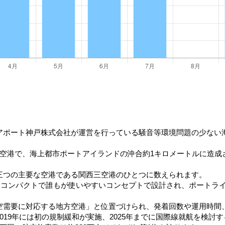
アポート神戸株式会社が運営を行っている騒音等環境問題の少ない
空港で、海上都市ポートアイランドの沖合約1キロメートルに造成さ
三つの主要な空港である関西三空港のひとつに数えられます。
ルはコンパクトで誰もが使いやすいコンセプトで設計され、ポートラ
空需要に対応する地方空港」と位置づけられ、発着回数や運用時間
019年には初の規制緩和が実施、2025年までに国際線就航を検討