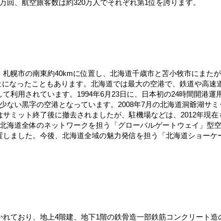
万回、航空旅客数は約320万人でそれぞれ第1位を誇ります。
札幌市の南東約40kmに位置し、北海道千歳市と苫小牧市にまた
一位になったこともあります。北海道では最大の空港で、鉄道や高速
て利用されています。1994年6月23日に、日本初の24時間開港
少ない黒字の空港となっています。2008年7月の北海道洞爺湖サ
サミット終了後に撤去されましたが、駐機場などは、2012年現在も
北海道全体のネットワークを担う「グローバルゲートウェイ」型空港に
置しました。今後、北海道全域の魅力発信を担う「北海道ショーケ
れており、地上4階建、地下1階の鉄骨造一部鉄筋コンクリート造