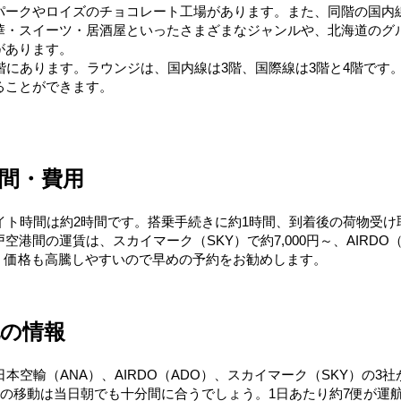
パークやロイズのチョコレート工場があります。また、同階の国内線
華・スイーツ・居酒屋といったさまざまなジャンルや、北海道のグ
があります。
階にあります。ラウンジは、国内線は3階、国際線は3階と4階です
ることができます。
間・費用
イト時間は約2時間です。搭乗手続きに約1時間、到着後の荷物受け取
間の運賃は、スカイマーク（SKY）で約7,000円～、AIRDO（A
れ、価格も高騰しやすいので早めの予約をお勧めします。
他の情報
本空輸（ANA）、AIRDO（ADO）、スカイマーク（SKY）の3社
の移動は当日朝でも十分間に合うでしょう。1日あたり約7便が運航さ