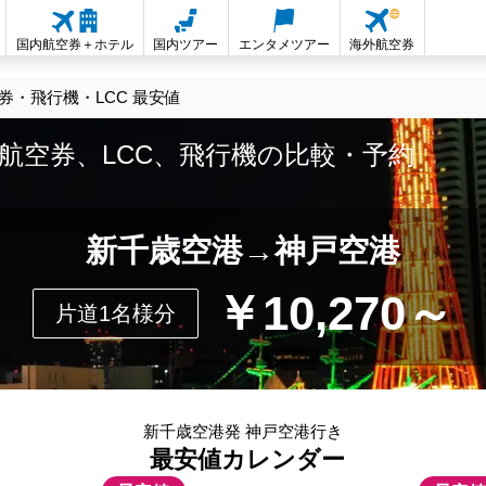
国内航空券＋ホテル
国内ツアー
エンタメツアー
海外航空券
・飛行機・LCC 最安値
航空券、LCC、飛行機の比較・予約
新千歳空港→神戸空港
￥10,270～
片道1名様分
新千歳空港発 神戸空港行き
最安値カレンダー