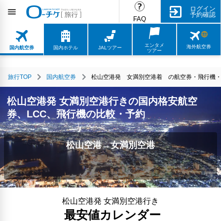
ログイン
予約確認
FAQ
エンタメ
海外航空券
国内航空券
国内ホテル
JALツアー
ツアー
旅行TOP
国内航空券
松山空港発 女満別空港着 の航空券・飛行機・L
松山空港発 女満別空港行きの国内格安航空
券、LCC、飛行機の比較・予約
松山空港→女満別空港
松山空港発 女満別空港行き
最安値カレンダー