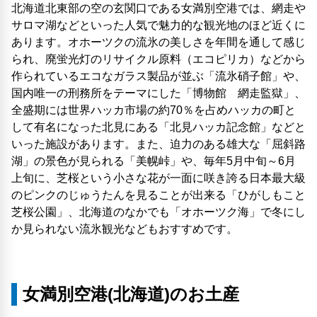
北海道北東部の空の玄関口である女満別空港では、網走や
サロマ湖などといった人気で魅力的な観光地のほど近くに
あります。オホーツクの流氷の美しさを年間を通して感じ
られ、廃蛍光灯のリサイクル原料（エコピリカ）などから
作られているエコなガラス製品が並ぶ「流氷硝子館」や、
国内唯一の刑務所をテーマにした「博物館 網走監獄」、
全盛期には世界ハッカ市場の約70％を占めハッカの町と
して有名になった北見にある「北見ハッカ記念館」などと
いった施設があります。また、迫力のある雄大な「屈斜路
湖」の景色が見られる「美幌峠」や、毎年5月中旬～6月
上旬に、芝桜という小さな花が一面に咲き誇る日本最大級
のピンクのじゅうたんを見ることが出来る「ひがしもこと
芝桜公園」、北海道のなかでも「オホーツク海」で冬にし
か見られない流氷観光などもおすすめです。
女満別空港(北海道)のお土産