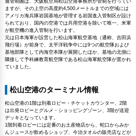
通管制圏は、大阪航空局松山空港事務所が管制を行ってい
ますが、その上空の高度約4,500メートルまでの空域には
アメリカ海兵隊岩国基地が管理する岩国進入管制区が設け
られており、国内の空港では共用空港を除いて唯一、米軍
が航空機の進入管制を行います。
元は日本海軍が設営した松山海軍航空基地（通称、吉田浜
飛行場）が前身で、太平洋戦争中には9つの航空隊および
基地部隊として内海空本隊が展開したほか、基地の北側に
隣接して予科練教育航空隊である松山海軍航空隊が置かれ
ていました。
松山空港のターミナル情報
松山空港の1階は到着ロビー・チケットカウンター、2階
は出発ロビーとグルメ・ショッピングゾーン、3階が送迎
デッキとなっています。
1階到着ロビーには定番のお土産物店から、蛇口からみか
んジュースが飲めるショップ、今治タオルの販売店などが