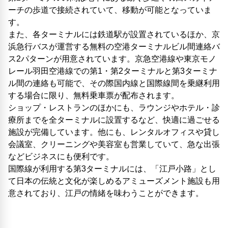
ーチの歩道で接続されていて、移動が可能となっていま
す。
また、各ターミナルには鉄道駅が設置されているほか、京
浜急行バスが運営する無料の空港ターミナルビル間連絡バ
ス2パターンが用意されています。京急空港線や東京モノ
レール羽田空港線での第1・第2ターミナルと第3ターミナ
ル間の連絡も可能で、その際国内線と国際線間を乗継利用
する場合に限り、無料乗車票が配布されます。
ショップ・レストランのほかにも、ラウンジやホテル・診
療所までを全ターミナルに設置するなど、快適に過ごせる
施設が完備しています。他にも、レンタルオフィスや貸し
会議室、クリーニングや美容室も営業していて、急な出張
などビジネスにも便利です。
国際線が利用する第3ターミナルには、「江戸小路」とし
て日本の伝統と文化が楽しめるアミューズメント施設も用
意されており、江戸の情緒を味わうことができます。