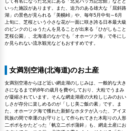
して有名になった北見にある「北見ハッカ記念館」などと
いった施設があります。また、迫力のある雄大な「屈斜路
湖」の景色が見られる「美幌峠」や、毎年5月中旬～6月
上旬に、芝桜という小さな花が一面に咲き誇る日本最大級
のピンクのじゅうたんを見ることが出来る「ひがしもこと
芝桜公園」、北海道のなかでも「オホーツク海」で冬にし
か見られない流氷観光などもおすすめです。
女満別空港(北海道)のお土産
女満別空港からほど近い網走湖のしじみは、一般的な大き
さになるまで約8年の歳月を費やしており、大粒でうまみ
が凝縮されています。そんな網走湖産の大粒しじみのおい
しさが存分に楽しめるのが「しじ美ご飯の素」です。ま
た、オホーツク海で獲れた新鮮なホタテが入った、アイヌ
民族の間で幸運のお守りとして作られてきた木彫りの人形
二ポポをかたどった「帆立二ポポ蒲鉾」も、網走土産にお