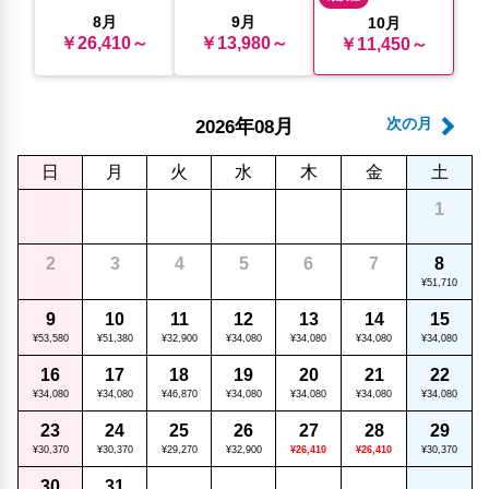
8月
9月
10月
￥26,410～
￥13,980～
￥11,450～
年
月
次の月
2026
08
日
月
火
水
木
金
土
1
2
3
4
5
6
7
8
¥51,710
9
10
11
12
13
14
15
¥53,580
¥51,380
¥32,900
¥34,080
¥34,080
¥34,080
¥34,080
16
17
18
19
20
21
22
¥34,080
¥34,080
¥46,870
¥34,080
¥34,080
¥34,080
¥34,080
23
24
25
26
27
28
29
¥30,370
¥30,370
¥29,270
¥32,900
¥26,410
¥26,410
¥30,370
30
31