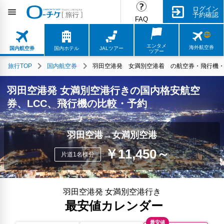
ログイン
予約確認
FAQ
エンタメ
海外航空券
国内航空券
国内ホテル
JALツアー
ツアー
旅行TOP
国内航空券
羽田空港発 女満別空港着 の航空券・飛行機・L
羽田空港発 女満別空港行きの国内格安航空
券、LCC、飛行機の比較・予約
羽田空港→女満別空港
￥11,450～
片道1名様分
羽田空港発 女満別空港行き
最安値カレンダー
最安値