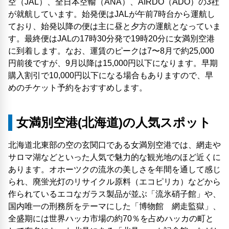
空（JAL）、全日本空輸（ANA）、AIRDO（ADO）の3社
が就航しています。始発便はJALが午前7時台から運航し
ており、始発以降の便は主に昼と夕方の運航となっていま
す。最終便はJALの17時30分発で19時20分に女満別空港
に到着します。なお、運賃のピークは7〜8月で約25,000
円前後ですが、9月以降は15,000円以下になります。早期
購入割引で10,000円以下になる場合もありますので、早
めのチケット予約をおすすめします。
女満別空港(北海道)の人気スポット
北海道北東部の空の玄関口である女満別空港では、網走や
サロマ湖などといった人気で魅力的な観光地のほど近くに
あります。オホーツクの流氷の美しさを年間を通して感じ
られ、廃蛍光灯のリサイクル原料（エコピリカ）などから
作られているエコなガラス製品が並ぶ「流氷硝子館」や、
国内唯一の刑務所をテーマにした「博物館 網走監獄」、
全盛期には世界ハッカ市場の約70％を占めハッカの町と