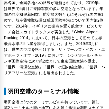
界各国、全国各地への路線が運航されており、2019年に
は世界で5番目に乗降客数の多い空港となっています。年
間の航空機発着回数、航空旅客数ともにそれぞれ国内第1
位で、航空貨物取扱量は成田国際空港についで国内第2位
です。2014年、イギリスに拠点を置く航空サービスリサ
ーチ会社スカイトラックスが実施した「Global Airport
Ranking 2014」において、日本の空港として初めて世界
最高水準の5つ星を獲得しました。また、2019年3月に
は、世界の空港を格付けする「ザ・ワールズ・ベスト・エ
アポーツ・オブ・2019」において、シンガポール・チャ
ンギ国際空港に次ぐ第2位として東京国際空港を選出、
「世界一清潔な空港」「世界一の国内線空港」「世界一バ
リアフリーな空港」にも選出されました。
羽田空港のターミナル情報
羽田空港は3つのターミナルビルを持っています。第1、
第2ターミナルの間は地下にある動く歩道や羽田スカイア