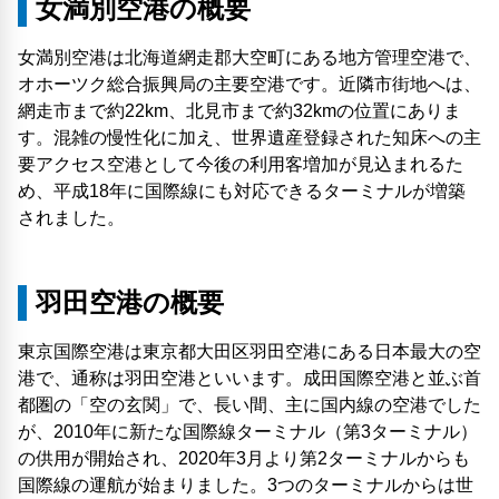
女満別空港の概要
女満別空港は北海道網走郡大空町にある地方管理空港で、
オホーツク総合振興局の主要空港です。近隣市街地へは、
網走市まで約22km、北見市まで約32kmの位置にありま
す。混雑の慢性化に加え、世界遺産登録された知床への主
要アクセス空港として今後の利用客増加が見込まれるた
め、平成18年に国際線にも対応できるターミナルが増築
されました。
羽田空港の概要
東京国際空港は東京都大田区羽田空港にある日本最大の空
港で、通称は羽田空港といいます。成田国際空港と並ぶ首
都圏の「空の玄関」で、長い間、主に国内線の空港でした
が、2010年に新たな国際線ターミナル（第3ターミナル）
の供用が開始され、2020年3月より第2ターミナルからも
国際線の運航が始まりました。3つのターミナルからは世