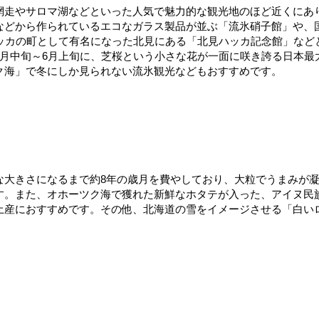
網走やサロマ湖などといった人気で魅力的な観光地のほど近くにあ
などから作られているエコなガラス製品が並ぶ「流氷硝子館」や、
ハッカの町として有名になった北見にある「北見ハッカ記念館」など
5月中旬～6月上旬に、芝桜という小さな花が一面に咲き誇る日本最
ク海」で冬にしか見られない流氷観光などもおすすめです。
な大きさになるまで約8年の歳月を費やしており、大粒でうまみが
す。また、オホーツク海で獲れた新鮮なホタテが入った、アイヌ民
土産におすすめです。その他、北海道の雪をイメージさせる「白い