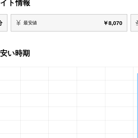
ライト情報
分
￥8,070
最安値
の安い時期