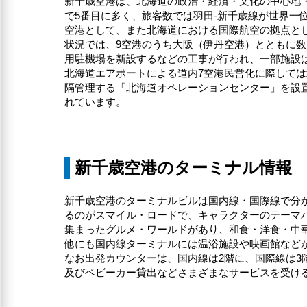
新千歳空港は、北海道の政治・経済・文化の中心地・
で5番目に多く、旅客数では羽田-新千歳線が世界
空港として、また北海道における国際航空の拠点とし
状況では、9空港のうち大阪（伊丹空港）とともに数
用駐機場を新設するなどの工事が行われ、一部施設は
北海道エアポートによる道内7空港民営化に際しては
隔管理する「北海道オペレーションセンター」を設
れています。
新千歳空港のターミナル情報
新千歳空港のターミナルビルは国内線・国際線で分か
るのがスマイル・ロードで、キャラクターのテーマ
集まったグルメ・ワールドがあり、和食・洋食・中
他にも国内線ターミナルには温浴施設や映画館など
なお出発カウンターは、国内線は2階に、国際線は3
及びベビーカー貸出などさまざまなサービスを受け