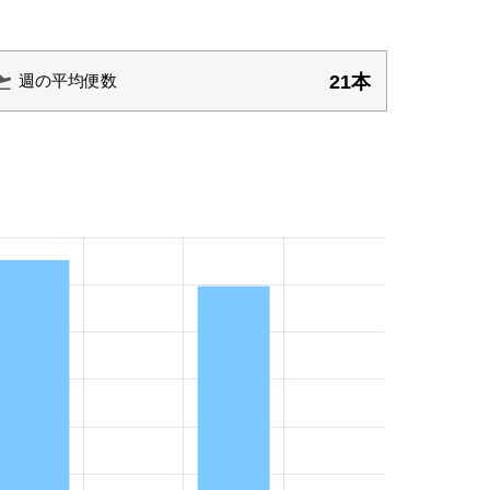
21本
週の平均便数