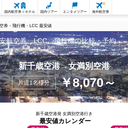
国内航空券＋ホテル
国内ツアー
エンタメツアー
海外航空券
券・飛行機・LCC 最安値
安航空券、LCC、飛行機の比較・予約
新千歳空港→女満別空港
￥8,070～
片道1名様分
新千歳空港発 女満別空港行き
最安値カレンダー