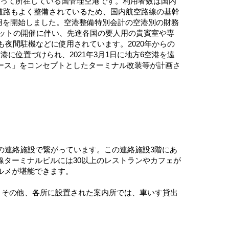
がって所在している国管理空港です。利用者数は国内
道路もよく整備されているため、国内航空路線の基幹
運用を開始しました。空港整備特別会計の空港別の財務
ミットの開催に伴い、先進各国の要人用の貴賓室や専
夜間駐機などに使用されています。2020年からの
位置づけられ、2021年3月1日に地方6空港を遠
ース」をコンセプトとしたターミナル改装等が計画さ
の連絡施設で繋がっています。この連絡施設3階にあ
ターミナルビルには30以上のレストランやカフェが
ルメが堪能できます。
。その他、各所に設置された案内所では、車いす貸出