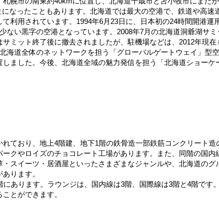
札幌市の南東約40kmに位置し、北海道千歳市と苫小牧市にまた
一位になったこともあります。北海道では最大の空港で、鉄道や高速
て利用されています。1994年6月23日に、日本初の24時間開港
少ない黒字の空港となっています。2008年7月の北海道洞爺湖サ
サミット終了後に撤去されましたが、駐機場などは、2012年現在も
北海道全体のネットワークを担う「グローバルゲートウェイ」型空港に
置しました。今後、北海道全域の魅力発信を担う「北海道ショーケ
れており、地上4階建、地下1階の鉄骨造一部鉄筋コンクリート造
パークやロイズのチョコレート工場があります。また、同階の国内線
華・スイーツ・居酒屋といったさまざまなジャンルや、北海道のグ
があります。
階にあります。ラウンジは、国内線は3階、国際線は3階と4階です
ることができます。