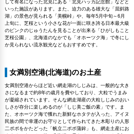
して有名になった北見にある「北見ハッカ記念館」などと
いった施設があります。また、迫力のある雄大な「屈斜路
湖」の景色が見られる「美幌峠」や、毎年5月中旬～6月
上旬に、芝桜という小さな花が一面に咲き誇る日本最大級
のピンクのじゅうたんを見ることが出来る「ひがしもこと
芝桜公園」、北海道のなかでも「オホーツク海」で冬にし
か見られない流氷観光などもおすすめです。
女満別空港(北海道)のお土産
女満別空港からほど近い網走湖のしじみは、一般的な大き
さになるまで約8年の歳月を費やしており、大粒でうまみ
が凝縮されています。そんな網走湖産の大粒しじみのおい
しさが存分に楽しめるのが「しじ美ご飯の素」です。ま
た、オホーツク海で獲れた新鮮なホタテが入った、アイヌ
民族の間で幸運のお守りとして作られてきた木彫りの人形
二ポポをかたどった「帆立二ポポ蒲鉾」も、網走土産にお