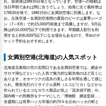
れ、始発便は8時35分発となっています。空港への移動は
当日早朝であれば間に合うでしょう。始発に次ぐ最終便は
17時30分発で、18時15分に女満別空港に到着します。な
お、丘珠空港～女満別空港間の運賃のピークは夏季シーズ
ン（7～8月）で約15,000円前後まで高騰しますが、9月以
降は約10,000円以下で利用できます。早期購入割引を利
用すると約8,000円以下になる場合もあるので、早めのチ
ケット予約をおすすめします。
女満別空港(北海道)の人気スポット
北海道北東部の空の玄関口である女満別空港では、網走や
サロマ湖などといった人気で魅力的な観光地のほど近くに
あります。オホーツクの流氷の美しさを年間を通して感じ
られ、廃蛍光灯のリサイクル原料（エコピリカ）などから
作られているエコなガラス製品が並ぶ「流氷硝子館」や、
国内唯一の刑務所をテーマにした「博物館 網走監獄」、
全盛期には世界ハッカ市場の約70％を占めハッカの町と