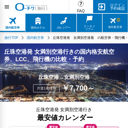
ログイン
予約確認
FAQ
エンタメ
海外航空券
国内航空券
国内ホテル
JALツアー
ツアー
旅行TOP
国内航空券
丘珠空港発 女満別空港着 の航空券・飛行機・L
丘珠空港発 女満別空港行きの国内格安航空
券、LCC、飛行機の比較・予約
丘珠空港→女満別空港
￥7,700～
片道1名様分
丘珠空港発 女満別空港行き
最安値カレンダー
最安値
最安値