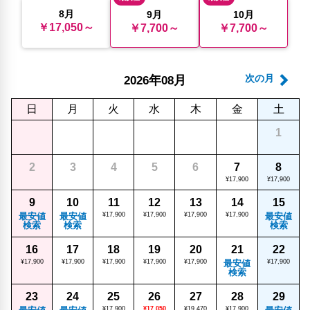
8月
9月
10月
￥17,050～
￥7,700～
￥7,700～
年
月
次の月
2026
08
日
月
火
水
木
金
土
1
2
3
4
5
6
7
8
¥17,900
¥17,900
9
10
11
12
13
14
15
最安値
最安値
¥17,900
¥17,900
¥17,900
¥17,900
最安値
検索
検索
検索
16
17
18
19
20
21
22
¥17,900
¥17,900
¥17,900
¥17,900
¥17,900
最安値
¥17,900
検索
23
24
25
26
27
28
29
¥17,900
¥17,050
¥19,470
¥17,900