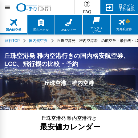
ログイン
予約確認
FAQ
エンタメ
海外航空券
国内航空券
国内ホテル
JALツアー
ツアー
旅行TOP
国内航空券
丘珠空港発 稚内空港着 の航空券・飛行機・LC
丘珠空港発 稚内空港行きの国内格安航空券、
LCC、飛行機の比較・予約
丘珠空港→稚内空港
丘珠空港発 稚内空港行き
最安値カレンダー