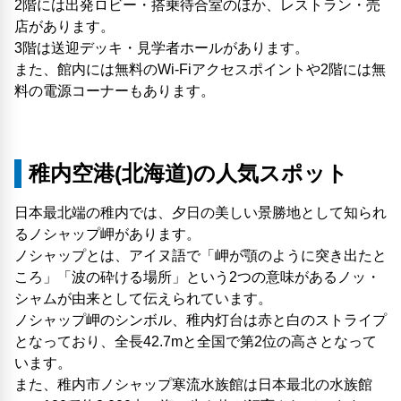
2階には出発ロビー・搭乗待合室のほか、レストラン・売
店があります。
3階は送迎デッキ・見学者ホールがあります。
また、館内には無料のWi-Fiアクセスポイントや2階には無
料の電源コーナーもあります。
稚内空港(北海道)の人気スポット
日本最北端の稚内では、夕日の美しい景勝地として知られ
るノシャップ岬があります。
ノシャップとは、アイヌ語で「岬が顎のように突き出たと
ころ」「波の砕ける場所」という2つの意味があるノッ・
シャムが由来として伝えられています。
ノシャップ岬のシンボル、稚内灯台は赤と白のストライプ
となっており、全長42.7mと全国で第2位の高さとなって
います。
また、稚内市ノシャップ寒流水族館は日本最北の水族館