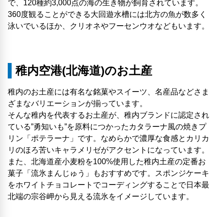
で、120種約3,000点の海の生き物が飼育されています。
360度観ることができる大回遊水槽には北方の魚が数多く
泳いでいるほか、クリオネやフーセンウオなどもいます。
稚内空港(北海道)のお土産
稚内のお土産には有名な銘菓やスイーツ、名産品などさま
ざまなバリエーションが揃っています。
そんな稚内を代表するお土産が、稚内ブランドに認定され
ている”勇知いも”を原料につかったカタラーナ風の焼きプ
リン「ポテラーナ」です。なめらかで濃厚な食感とカリカ
リのほろ苦いキャラメリゼがアクセントになっています。
また、北海道産小麦粉を100%使用した稚内土産の定番お
菓子「流氷まんじゅう」もおすすめです。スポンジケーキ
をホワイトチョコレートでコーディングすることで日本最
北端の宗谷岬から見える流氷をイメージしています。