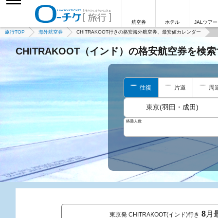
航空券
ホテル
JALツアー
旅行TOP
海外航空券
CHITRAKOOT行きの格安海外航空券、最安値カレンダー
CHITRAKOOT（インド）の格安航空券を検
往復
片道
周
東京(羽田・成田)
搭乗人数
8
月
東京発 CHITRAKOOT(インド)行き