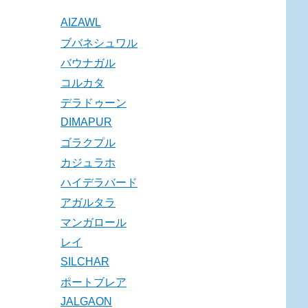
AIZAWL
ブバネシュワル
バウナガル
コルカタ
デラドゥーン
DIMAPUR
ゴラクプル
カジュラホ
ハイデラバード
アガルタラ
マンガロール
レイ
SILCHAR
ポートブレア
JALGAON