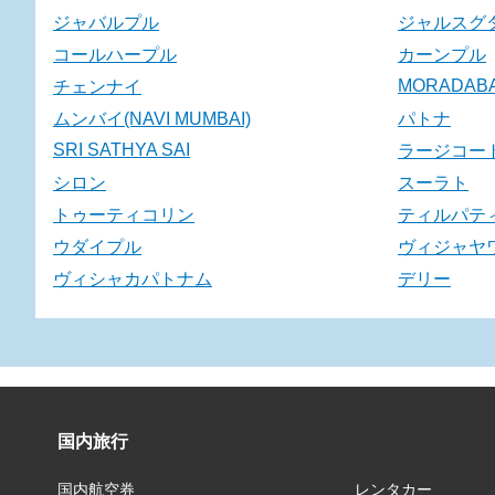
ジャバルプル
ジャルスグ
コールハープル
カーンプル
MORADAB
チェンナイ
ムンバイ(NAVI MUMBAI)
パトナ
SRI SATHYA SAI
ラージコー
シロン
スーラト
トゥーティコリン
ティルパテ
ウダイプル
ヴィジャヤ
ヴィシャカパトナム
デリー
国内旅行
国内航空券
レンタカー