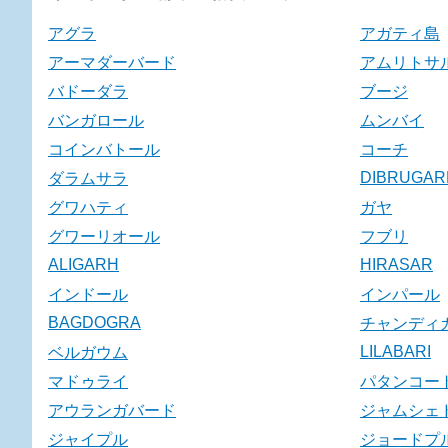
アグラ
アガティ島
アーマダーバード
アムリトサ
バドーダラ
ブージ
バンガロール
ムンバイ
コインバトール
コーチ
DIBRUGAR
ダラムサラ
グワハティ
ガヤ
グワーリオール
フブリ
ALIGARH
HIRASAR
インドール
インパール
BAGDOGRA
チャンディ
LILABARI
ベルガウム
マドゥライ
パタンコー
アウランガバード
ジャムシェ
ジャイプル
ジョードプ