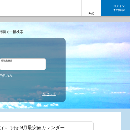
ログイン
予約確認
FAQ
総額で一括検索
現地出発日
行便のみ
リセット
9
月最安値カレンダー
T(インド)行き
東京