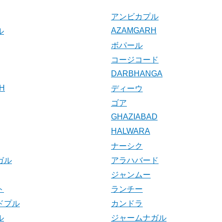
アンビカプル
AZAMGARH
ル
ボパール
コージコード
DARBHANGA
H
ディーウ
ゴア
GHAZIABAD
HALWARA
ナーシク
ガル
アラハバード
ジャンムー
ト
ランチー
ドプル
カンドラ
ル
ジャームナガル