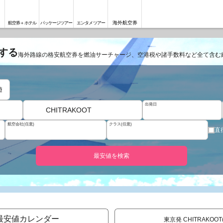
海外航空券
航空券＋ホテル
パッケージツアー
エンタメツアー
索する
海外路線の格安航空券を燃油サーチャージ、空港税や諸手数料など全て含む
遊
出発日
CHITRAKOOT
航空会社(任意)
クラス(任意)
直
最安値を検索
最安値カレンダー
東京発 CHITRAKOO