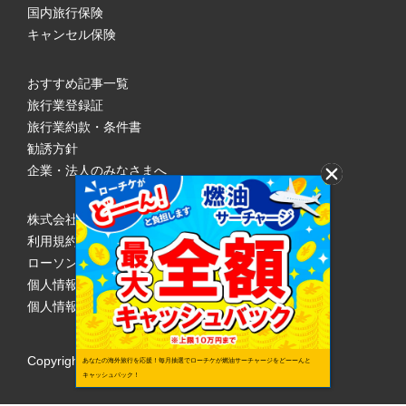
国内旅行保険
キャンセル保険
おすすめ記事一覧
旅行業登録証
旅行業約款・条件書
勧誘方針
企業・法人のみなさまへ
株式会社ローソンエンタテインメント
利用規約
ローソンWEB会員規約
個人情報の取り扱いについて
個人情報保護方針
Copyright © 1998 Lawson Entertainment, Inc.
あなたの海外旅行を応援！毎月抽選でローチケが燃油サーチャージをどーーんと
キャッシュバック！