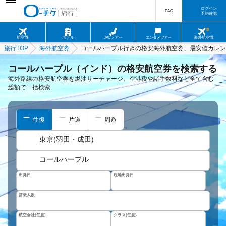
ログイン
FAQ
予約確認
航空券
ホテル
JALツアー
エンタメツアー
海外航空券
旅行TOP
海外航空券
コールハープル行きの格安海外航空券、最安値カレン
コールハープル（インド）の格安航空券を検索する
海外路線の格安航空券を燃油サーチャージ、空港税や諸手数料など全て含む
総額で一括検索
往復
片道
周遊
東京(羽田・成田)
コールハープル
出発日
現地出発日
搭乗人数
航空会社(任意)
クラス(任意)