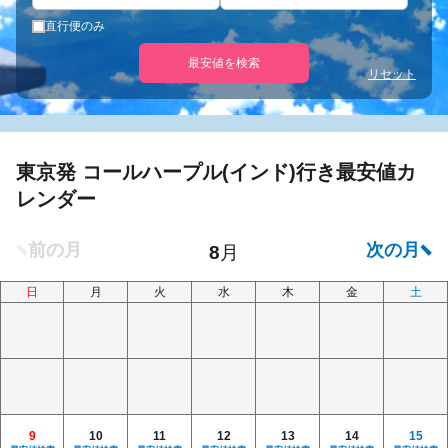
直行便のみ
最安値を検索
リセット
東京発 コールハープル(インド)行き最安値カ
レンダー
日
月
火
水
木
金
土
9
10
11
12
13
14
15