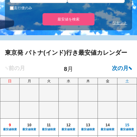
直行便のみ
最安値を検索
リセット
東京発 パトナ(インド)行き最安値カレンダー
日
月
火
水
木
金
土
9
10
11
12
13
14
15
最安値検索
最安値検索
最安値検索
最安値検索
最安値検索
最安値検索
最安値検索