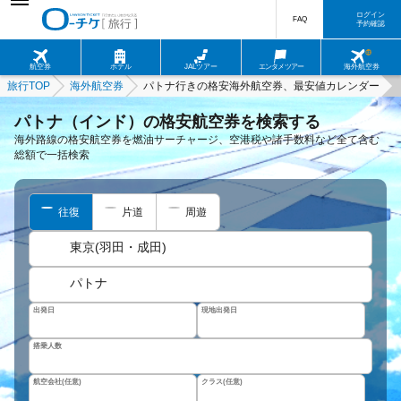
ログイン
FAQ
予約確認
航空券
ホテル
JALツアー
エンタメツアー
海外航空券
旅行TOP
海外航空券
パトナ行きの格安海外航空券、最安値カレンダー
パトナ（インド）の格安航空券を検索する
海外路線の格安航空券を燃油サーチャージ、空港税や諸手数料など全て含む
総額で一括検索
往復
片道
周遊
東京(羽田・成田)
パトナ
出発日
現地出発日
搭乗人数
航空会社(任意)
クラス(任意)