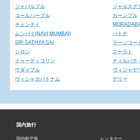
ジャバルプル
ジャルスグ
コールハープル
カーンプル
MORADAB
チェンナイ
ムンバイ(NAVI MUMBAI)
パトナ
SRI SATHYA SAI
ラージコー
シロン
スーラト
トゥーティコリン
ティルパテ
ウダイプル
ヴィジャヤ
ヴィシャカパトナム
デリー
国内旅行
国内航空券
レンタカー