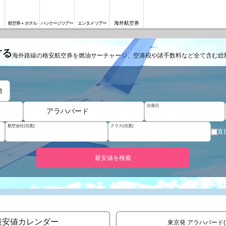
海外航空券
航空券＋ホテル
パッケージツアー
エンタメツアー
する
海外路線の格安航空券を燃油サーチャージ、空港税や諸手数料など全て含む総
遊
出発日
アラハバード
航空会社(任意)
クラス(任意)
直
最安値を検索
最安値カレンダー
東京発 アラハバード(