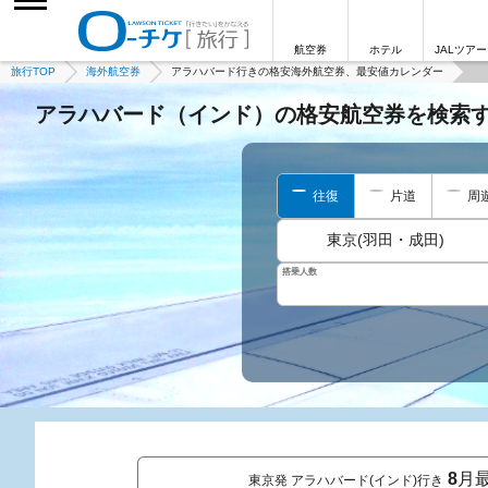
航空券
ホテル
JALツアー
旅行TOP
海外航空券
アラハバード行きの格安海外航空券、最安値カレンダー
アラハバード（インド）の格安航空券を検索
往復
片道
周
東京(羽田・成田)
搭乗人数
8
月
東京発 アラハバード(インド)行き