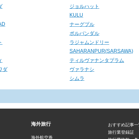
ダ
ジョルハット
KULU
AD
ナーグプル
ポルバンダル
ト
ラジャムンドリー
SAHARANPUR(SARSAWA)
ィ
ティルヴァナンタプラム
ワダ
ヴァラナシ
シムラ
海外旅行
おすすめ記事一
旅行業登録証
海外航空券