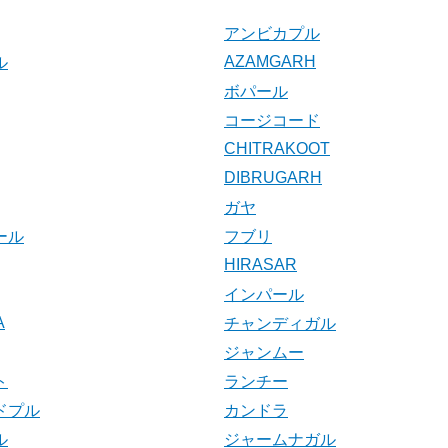
アンビカプル
AZAMGARH
ル
ボパール
コージコード
CHITRAKOOT
DIBRUGARH
ガヤ
ール
フブリ
HIRASAR
インパール
A
チャンディガル
ジャンムー
ト
ランチー
ドプル
カンドラ
ル
ジャームナガル