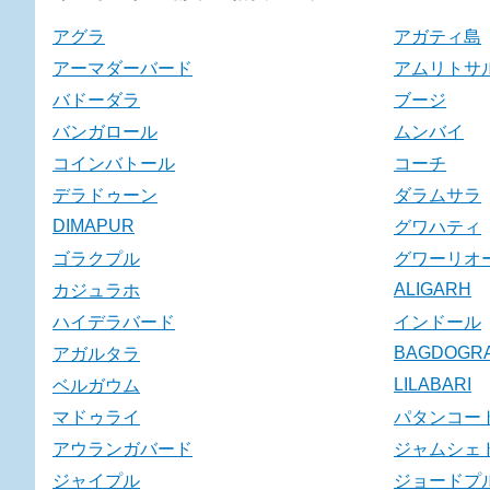
アグラ
アガティ島
アーマダーバード
アムリトサ
バドーダラ
ブージ
バンガロール
ムンバイ
コインバトール
コーチ
デラドゥーン
ダラムサラ
DIMAPUR
グワハティ
ゴラクプル
グワーリオ
ALIGARH
カジュラホ
ハイデラバード
インドール
BAGDOGR
アガルタラ
LILABARI
ベルガウム
マドゥライ
パタンコー
アウランガバード
ジャムシェ
ジャイプル
ジョードプ