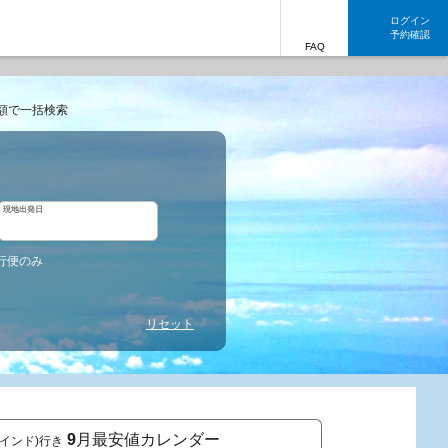
ログイン
予約確認
FAQ
額で一括検索
現地出発日
行便のみ
リセット
9
月最安値カレンダー
インド)行き
東