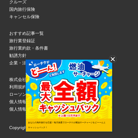
クルーズ
国内旅行保険
キャンセル保険
おすすめ記事一覧
旅行業登録証
旅行業約款・条件書
勧誘方針
企業・法人のみなさまへ
株式会社ローソンエンタテインメント
利用規約
ローソンWEB会員規約
個人情報の取り扱いについて
個人情報保護方針
あなたの海外旅行を応援！毎月抽選でローチケが燃油サーチャージをどーーんと
Copyright © 1998 Lawson Entertainment, Inc.
キャッシュバック！