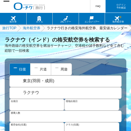
ログイン
FAQ
予約確認
航空券
ホテル
JALツアー
エンタメツアー
海外航空券
旅行TOP
海外航空券
ラクナウ行きの格安海外航空券、最安値カレンダー
ラクナウ（インド）の格安航空券を検索する
海外路線の格安航空券を燃油サーチャージ、空港税や諸手数料など全て含む
総額で一括検索
往復
片道
周遊
東京(羽田・成田)
ラクナウ
出発日
現地出発日
搭乗人数
航空会社(任意)
クラス(任意)