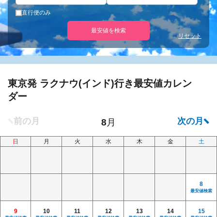
直行便のみ
最安値を検索
リセット
東京発 ラクナウ(インド)行き最安値カレン
ダー
日
月
火
水
木
金
土
8
最安値検索
9
10
11
12
13
14
15