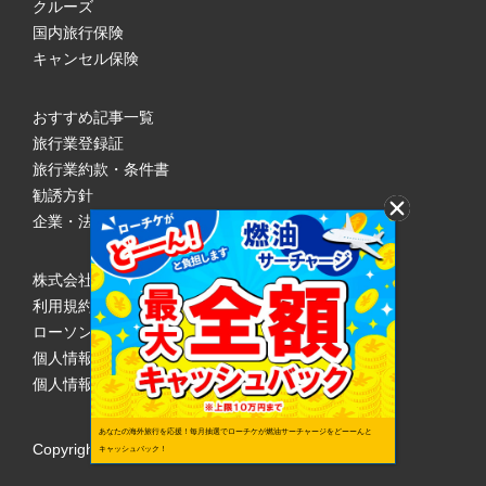
クルーズ
国内旅行保険
キャンセル保険
おすすめ記事一覧
旅行業登録証
旅行業約款・条件書
勧誘方針
企業・法人のみなさまへ
株式会社ローソンエンタテインメント
利用規約
ローソンWEB会員規約
個人情報の取り扱いについて
個人情報保護方針
あなたの海外旅行を応援！毎月抽選でローチケが燃油サーチャージをどーーんと
Copyright © 1998 Lawson Entertainment, Inc.
キャッシュバック！