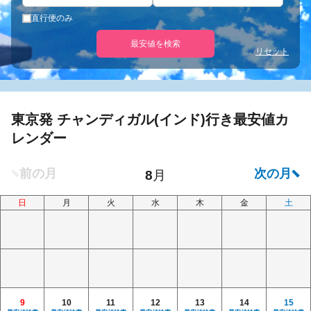
直行便のみ
最安値を検索
リセット
東京発 チャンディガル(インド)行き最安値カ
レンダー
日
月
火
水
木
金
土
9
10
11
12
13
14
15