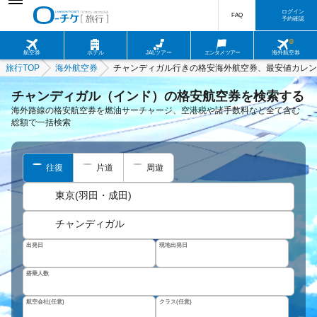
ログイン
FAQ
予約確認
航空券
ホテル
JALツアー
エンタメツアー
海外航空券
旅行TOP
海外航空券
チャンディガル行きの格安海外航空券、最安値カレン
チャンディガル（インド）の格安航空券を検索する
海外路線の格安航空券を燃油サーチャージ、空港税や諸手数料など全て含む
総額で一括検索
往復
片道
周遊
東京(羽田・成田)
チャンディガル
出発日
現地出発日
搭乗人数
航空会社(任意)
クラス(任意)