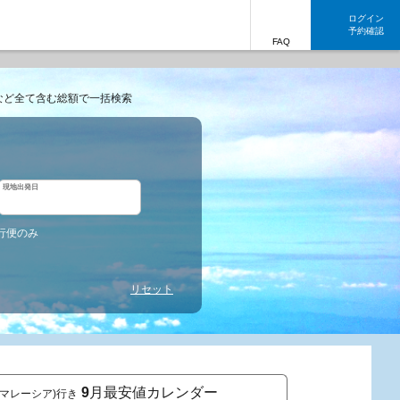
ログイン
予約確認
FAQ
など全て含む総額で一括検索
現地出発日
行便のみ
リセット
9
月最安値カレンダー
(マレーシア)行き
東京発