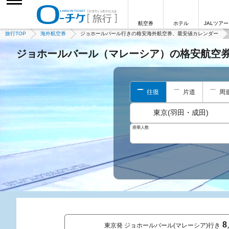
航空券
ホテル
JALツアー
旅行TOP
海外航空券
ジョホールバール行きの格安海外航空券、最安値カレンダー
ジョホールバール（マレーシア）の格安航空
往復
片道
周
東京(羽田・成田)
搭乗人数
8
東京発 ジョホールバール(マレーシア)行き