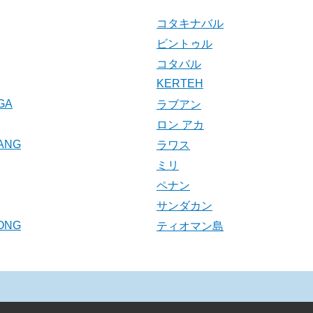
コタキナバル
ビントゥル
コタバル
KERTEH
GA
ラブアン
ロン アカ
ANG
ラワス
ミリ
ペナン
サンダカン
ONG
ティオマン島