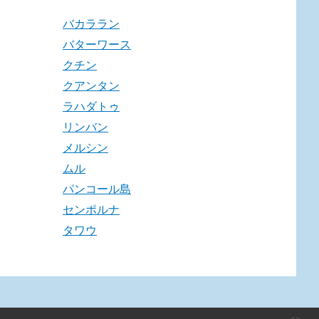
バカララン
バターワース
クチン
クアンタン
ラハダトゥ
リンバン
メルシン
ムル
パンコール島
センポルナ
タワウ