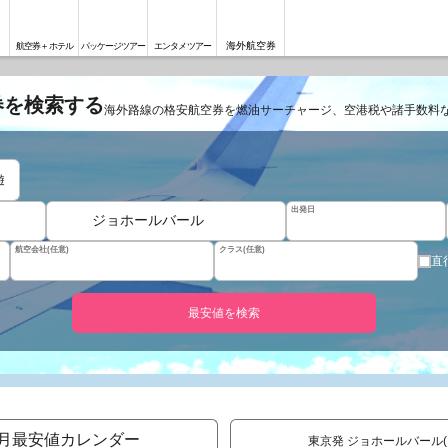
海外航空券
航空券＋ホテル
パッケージツアー
エンタメツアー
券を検索する
海外路線の格安航空券を燃油サーチャージ、空港税や諸手数料
遊
出発日
ジョホールバール
航空会社(任意)
クラス(任意)
直
最安値を検索
月最安値カレンダー
東京発 ジョホールバール