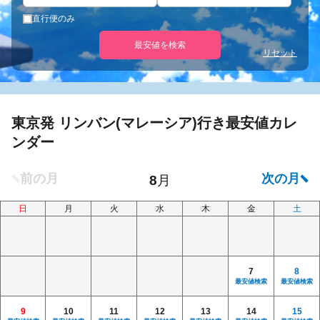
直行便のみ
最安値を検索
リセット
東京発 リンバン(マレーシア)行き最安値カレ
ンダー
日
月
火
水
木
金
土
7
8
最安値検索
最安値検索
9
10
11
12
13
14
15