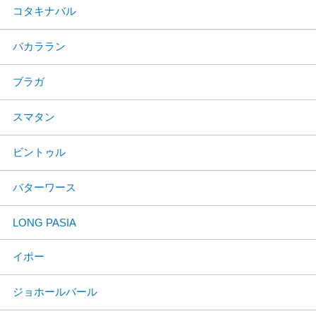
コタキナバル
バカララン
ブラガ
スマタン
ビントゥル
バターワース
LONG PASIA
イポー
ジョホールバール