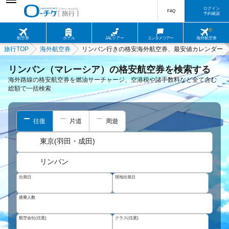
ログイン
FAQ
予約確認
航空券
ホテル
JALツアー
エンタメツアー
海外航空券
旅行TOP
海外航空券
リンバン行きの格安海外航空券、最安値カレンダー
リンバン（マレーシア）の格安航空券を検索する
海外路線の格安航空券を燃油サーチャージ、空港税や諸手数料など全て含む
総額で一括検索
往復
片道
周遊
東京(羽田・成田)
リンバン
出発日
現地出発日
搭乗人数
航空会社(任意)
クラス(任意)