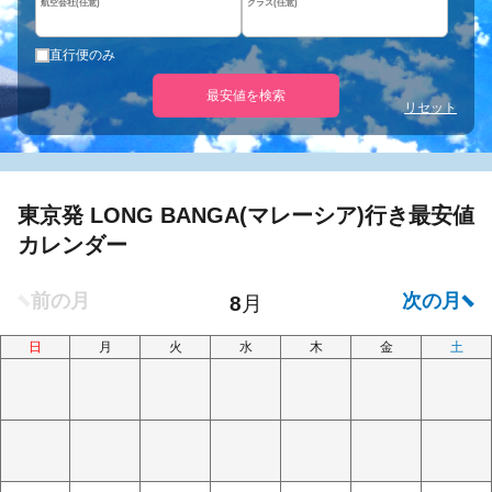
航空会社(任意)
クラス(任意)
直行便のみ
最安値を検索
リセット
東京発 LONG BANGA(マレーシア)行き最安値
カレンダー
日
月
火
水
木
金
土