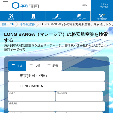
ログイン
FAQ
予約確認
航空券
ホテル
JALツアー
エンタメツアー
海外航空券
旅行TOP
海外航空券
LONG BANGA行きの格安海外航空券、最安値カレン
LONG BANGA（マレーシア）の格安航空券を検索
する
海外路線の格安航空券を燃油サーチャージ、空港税や諸手数料など全て含む
総額で一括検索
往復
片道
周遊
東京(羽田・成田)
LONG BANGA
出発日
現地出発日
搭乗人数