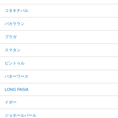
コタキナバル
バカララン
ブラガ
スマタン
ビントゥル
バターワース
LONG PASIA
イポー
ジョホールバール