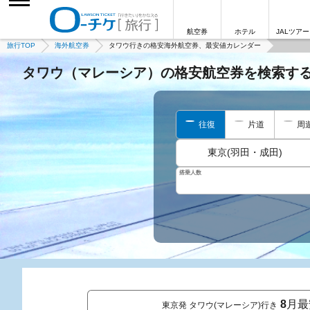
航空券
ホテル
JALツアー
旅行TOP
海外航空券
タワウ行きの格安海外航空券、最安値カレンダー
タワウ（マレーシア）の格安航空券を検索す
往復
片道
周
東京(羽田・成田)
搭乗人数
8
月最
東京発 タワウ(マレーシア)行き