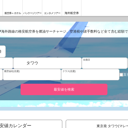
海外航空券
航空券＋ホテル
パッケージツアー
エンタメツアー
る
海外路線の格安航空券を燃油サーチャージ、空港税や諸手数料など全て含む総額で
遊
出発日
タワウ
航空会社(任意)
クラス(任意)
直
最安値を検索
安値カレンダー
東京発 タワウ(マレ