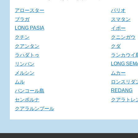
アロースター
バリオ
ブラガ
スマタン
LONG PASIA
イポー
クチン
クニンガウ
クアンタン
クダ
ラハダトゥ
ランカウイ
LONG SEM
リンバン
メルシン
ムカー
ムル
ロンスリダ
REDANG
パンコール島
センポルナ
クアラトレ
クアラルンプール