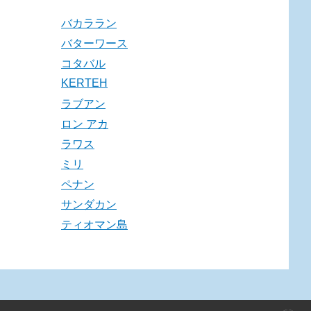
バカララン
バターワース
コタバル
KERTEH
ラブアン
ロン アカ
ラワス
ミリ
ペナン
サンダカン
ティオマン島