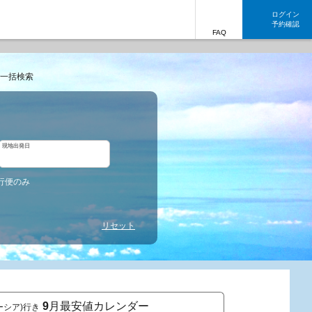
ログイン
予約確認
FAQ
一括検索
現地出発日
行便のみ
リセット
9
月最安値カレンダー
ーシア)行き
東