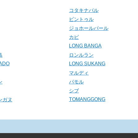
コタキナバル
ビントゥル
ジョホールバール
カピ
LONG BANGA
島
ロンルラン
ADO
LONG SUKANG
マルディ
ン
パモル
シブ
TOMANGGONG
ンガヌ