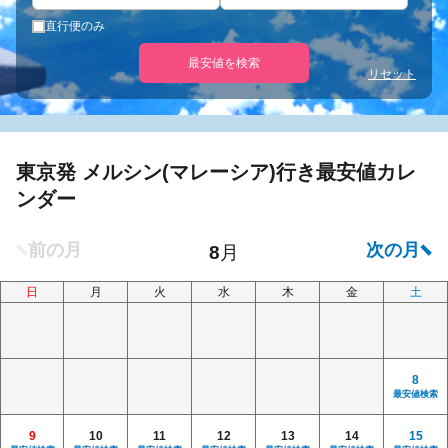
直行便のみ
最安値を検索
リセット
東京発 メルシン(マレーシア)行き最安値カレ
ンダー
日
月
火
水
木
金
土
8
最安値検索
9
10
11
12
13
14
15