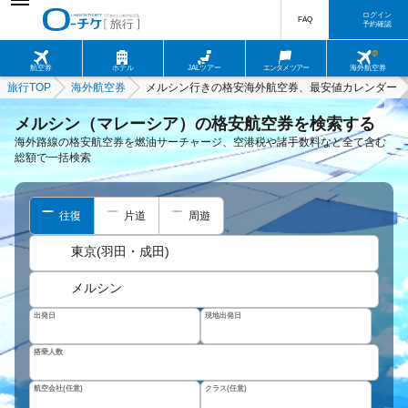
ログイン
FAQ
予約確認
航空券
ホテル
JALツアー
エンタメツアー
海外航空券
旅行TOP
海外航空券
メルシン行きの格安海外航空券、最安値カレンダー
メルシン（マレーシア）の格安航空券を検索する
海外路線の格安航空券を燃油サーチャージ、空港税や諸手数料など全て含む
総額で一括検索
往復
片道
周遊
東京(羽田・成田)
メルシン
出発日
現地出発日
搭乗人数
航空会社(任意)
クラス(任意)