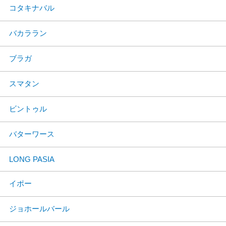
コタキナバル
バカララン
ブラガ
スマタン
ビントゥル
バターワース
LONG PASIA
イポー
ジョホールバール