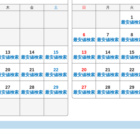
木
金
土
日
月
火
1
最安値検
6
7
8
最安値検索
最安値検索
最安値検
13
14
15
13
14
15
最安値検索
最安値検索
最安値検索
最安値検索
最安値検索
最安値検
20
21
22
20
21
22
最安値検索
最安値検索
最安値検索
最安値検索
最安値検索
最安値検
27
28
29
27
28
29
最安値検索
最安値検索
最安値検索
最安値検索
最安値検索
最安値検