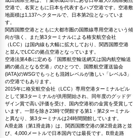
成田国際空港は、千葉県成田市にある日本最大の国際拠点
空港で、名実ともに日本を代表するハブ空港です。空港敷
地面積は1,137ヘクタールで、日本第2位となっていま
す。
関西国際空港とともに大都市圏の国際線専用空港という傾
向が強く、また第3ターミナルによる格安航空会社
（LCC）は国内線も大幅に拡大しており、関西国際空港
と並んでLCCの拠点空港となっています。
空港法第4条に定める「国際航空輸送網又は国内航空輸送
網の拠点となる空港」のひとつで、国際航空運送協会
(IATA)のWSGでもっとも混雑レベルが激しい「レベル3」
の空港でもあります。
2015年に格安航空会社（LCC）専用空港ターミナルビル
として第3ターミナルが供用開始され、同年度のグッドデ
ザイン賞で高い評価を受け、国内空港初の金賞を受賞して
います。一部を除き23時で閉館する第1・第2ターミナル
と異なり、第3ターミナルは24時間開館しています。
A滑走路（第1滑走路）は、関西国際空港の第2滑走路と並
び、4,000メートルで日本国内では最長です。B滑走路