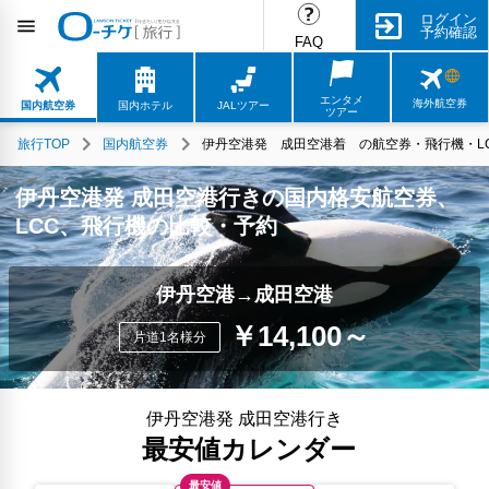
ログイン
予約確認
FAQ
エンタメ
海外航空券
国内航空券
国内ホテル
JALツアー
ツアー
旅行TOP
国内航空券
伊丹空港発 成田空港着 の航空券・飛行機・LC
伊丹空港発 成田空港行きの国内格安航空券、
LCC、飛行機の比較・予約
伊丹空港→成田空港
￥14,100～
片道1名様分
伊丹空港発 成田空港行き
最安値カレンダー
最安値