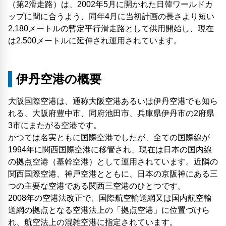
（第2滑走路）は、2002年5月に開かれた日韓ワールドカ
ップに間に合うよう、同年4月に当初計画の長さより短い
2,180メートルの暫定平行滑走路として供用開始し、現在
は2,500メートルに延伸され運用されています。
伊丹空港の概要
大阪国際空港は、通称大阪空港あるいは伊丹空港でも知ら
れる、大阪府豊中市、同府池田市、兵庫県伊丹市の2府県
3市にまたがる空港です。
かつては名実ともに国際空港でしたが、全ての国際線が
1994年に関西国際空港に移管され、現在は日本の国内線
の拠点空港（基幹空港）として運用されています。近隣の
関西国際空港、神戸空港とともに、日本の京阪神にある三
つの主要な空港である関西三空港のひとつです。
2008年の空港法改正で、国際航空輸送網又は国内航空輸
送網の拠点となる空港法上の「拠点空港」に位置づけら
れ、航空法上の混雑空港に指定されています。