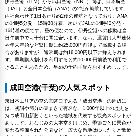
伊丹空港（ITM）から成田空港（NRT）間は、日本航空
（JAL）と全日本空輸（ANA）の2社が就航しています。
両社合わせて1日あたり約2便の運航となっており、ANA
の14時5分発・15時30分着、次いでJALの14時40分発・
16時着の便です。昼の便なので、伊丹空港への移動は当
日午前中でも十分に間に合います。なお、運賃は大型連休
や年末年始など繁忙期に約25,000円前後まで高騰する場
合がありますが、通常期は約18,000円以下に抑えられま
す。早期購入割引を利用すると約10,000円前後で利用で
きることもあるため、早めの予約手配をおすすめします。
成田空港(千葉)の人気スポット
東日本エリアの空の玄関口である「成田空港」の周辺に
は、初詣や節分の豆まきで有名な、1,000年以上の歴史を
持つ成田山新勝寺といった地域を代表する観光スポットが
あります。おなじみの大本堂をはじめ、季節ごとに景色が
変わる整備された公園など、広大な敷地はゆったりと散策