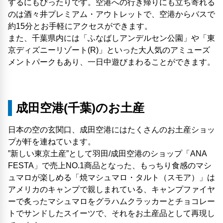
するにもぴったりです。空港への行き帰りにも立ち寄れる
のは酒々井プレミアム・アウトレットで、空港からバスで
約15分とお手軽にアクセスができます。
また、千葉県内には「ふなばしアンデルセン公園」や「東
京ディズニーリゾート(R)」といった大人気のアミューズ
メントパークもあり、一日中遊びまわることができます。
成田空港(千葉)のお土産
日本の空の玄関口、成田空港にはたくさんのお土産ショッ
プが軒を連ねています。
”新しい東京土産”として羽田/成田空港のショップ「ANA
FESTA」で売上NO.1商品となった、もっちり食感のマシ
ュマロが楽しめる「焼マシュマロ・タルト（スモア）」は
アメリカのキャンプで親しまれている、キャンプファイヤ
ーで炙ったマシュマロをグラハムクラッカーとチョコレー
トでサンドしたスイーツで、それをお土産品として再現し