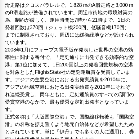
滑走路はクロスパラレルで、1,828 mのA滑走路と3,000 m
のB滑走路が整備されています。周辺市街地の環境対策の
為、制約が厳しく、運用時間は7時から21時まで、1日の
発着回数は370回（ジェット機200回、低騒音機170回）
までに制限されており、周辺には緩衝緑地などが設けられ
ています。
2008年1月にフォーブス電子版が発表した世界の空港の効
率性に関する番付で、「定刻通りに出発できる効率的な空
港」第1位に加えて、1日200回以上の発着回数規模の空港
を対象としたFlightsStats社の定刻運航賞を受賞していま
す。アジアの主要空港における出発実績賞を2010年に、
アジアの地域空港における出発実績賞を2011年にそれぞ
れ連続受賞し、両年ともに、定刻運航賞のすべての部門の
受賞空港のなかで、最も優秀な定刻出発率となっていま
す。
正式名称は「大阪国際空港」で、国際線移転後も「国際空
港」の名称を据え置くよう地元自治体などが希望したため
とされています。単に「伊丹」でも多くの人に通用し、券