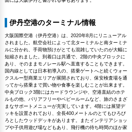
面には大阪伊丹と書かれる事もあります。
伊丹空港のターミナル情報
大阪国際空港（伊丹空港）は、2020年8月にリニューアル
されました。航空会社によって北ターミナルと南ターミナ
ルに分かれ、手荷物預けがとても混雑していたのが大幅に
短縮されました。到着口は共通で、2階の中央ブロックに
あり、そのままモノレール駅へ直進することもできます。
国内線としては日本初導入の、搭乗ゲートへと続くウォー
クスルー型商業エリアが展開されており、保安検査場を通
ってから搭乗まで買い物や食事を楽しむことが出来ます。
中央ブロック3階にはカードラウンジや、空港直結のホテ
ルもの他、バリアフリーやベビールームなど、旅のさまざ
まなサポートメニューが充実しています。4階には展望デ
ッキを設置されており、全長400メートルのとてもひろび
ろとしたウッドデッキがあります。またインテリアショッ
プや子供用遊び場などもあり、飛行機の待ち時間のほか家