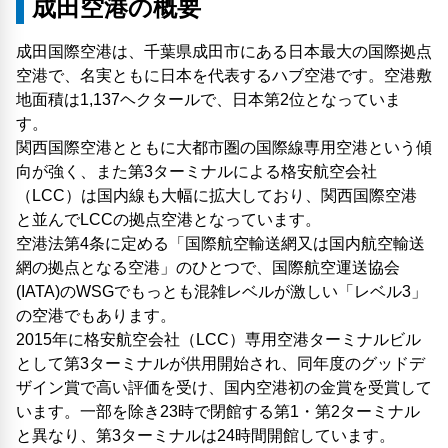
成田空港の概要
成田国際空港は、千葉県成田市にある日本最大の国際拠点
空港で、名実ともに日本を代表するハブ空港です。空港敷
地面積は1,137ヘクタールで、日本第2位となっていま
す。
関西国際空港とともに大都市圏の国際線専用空港という傾
向が強く、また第3ターミナルによる格安航空会社
（LCC）は国内線も大幅に拡大しており、関西国際空港
と並んでLCCの拠点空港となっています。
空港法第4条に定める「国際航空輸送網又は国内航空輸送
網の拠点となる空港」のひとつで、国際航空運送協会
(IATA)のWSGでもっとも混雑レベルが激しい「レベル3」
の空港でもあります。
2015年に格安航空会社（LCC）専用空港ターミナルビル
として第3ターミナルが供用開始され、同年度のグッドデ
ザイン賞で高い評価を受け、国内空港初の金賞を受賞して
います。一部を除き23時で閉館する第1・第2ターミナル
と異なり、第3ターミナルは24時間開館しています。