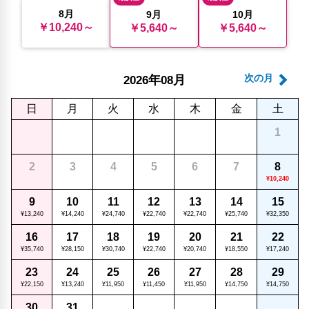
8月
9月
10月
￥10,240～
￥5,640～
￥5,640～
年
月
次の月
2026
08
日
月
火
水
木
金
土
1
2
3
4
5
6
7
8
¥10,240
9
10
11
12
13
14
15
¥13,240
¥14,240
¥24,740
¥22,740
¥22,740
¥25,740
¥32,350
16
17
18
19
20
21
22
¥35,740
¥28,150
¥30,740
¥22,740
¥20,740
¥18,550
¥17,240
23
24
25
26
27
28
29
¥22,150
¥13,240
¥11,950
¥11,450
¥11,950
¥14,750
¥14,750
30
31