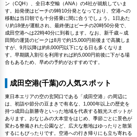
ン（CQH）、全日本空輸（ANA）の4社が就航していま
す。始発便はピーチの9時10分発となっており、空港への
移動は当日朝でも十分搭乗に間に合うでしょう。1日あた
り約18便が運航され、最終便はピーチの20時50分発で、
成田空港へは22時40分に到着します。なお、新千歳～成
田間の運賃のピークは8月で約15,000円前後まで高騰しま
すが、9月以降は約8,000円以下になる日も多くなりま
す。早期購入割引を利用すれば約5,000円前後に下がる場
合もあるため、早めの予約がおすすめです。
成田空港(千葉)の人気スポット
東日本エリアの空の玄関口である「成田空港」の周辺に
は、初詣や節分の豆まきで有名な、1,000年以上の歴史を
持つ成田山新勝寺といった地域を代表する観光スポットが
あります。おなじみの大本堂をはじめ、季節ごとに景色が
変わる整備された公園など、広大な敷地はゆったりと散策
するにもぴったりです。空港への行き帰りにも立ち寄れる