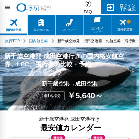
ログイン
予約確認
FAQ
エンタメ
海外航空券
国内航空券
国内ホテル
JALツアー
ツアー
旅行TOP
国内航空券
新千歳空港発 成田空港着 の航空券・飛行機・L
新千歳空港発 成田空港行きの国内格安航空
券、LCC、飛行機の比較・予約
新千歳空港→成田空港
￥5,640～
片道1名様分
新千歳空港発 成田空港行き
最安値カレンダー
最安値
最安値