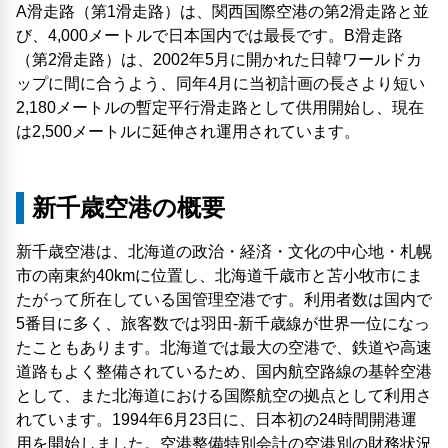
A滑走路（第1滑走路）は、関西国際空港の第2滑走路と並
び、4,000メートルで日本国内では最長です。B滑走路
（第2滑走路）は、2002年5月に開かれた日韓ワールドカ
ップに間に合うよう、同年4月に当初計画の長さより短い
2,180メートルの暫定平行滑走路として供用開始し、現在
は2,500メートルに延伸され運用されています。
新千歳空港の概要
新千歳空港は、北海道の政治・経済・文化の中心地・札幌
市の南東約40kmに位置し、北海道千歳市と苫小牧市にま
たがって所在している国管理空港です。利用者数は国内で
5番目に多く、旅客数では羽田-新千歳線が世界一位になっ
たこともあります。北海道では最大の空港で、鉄道や高速
道路もよく整備されているため、国内航空路線の基幹空港
として、また北海道における国際航空の拠点として利用さ
れています。1994年6月23日に、日本初の24時間開港運
用を開始しました。空港整備特別会計の空港別の財務状況