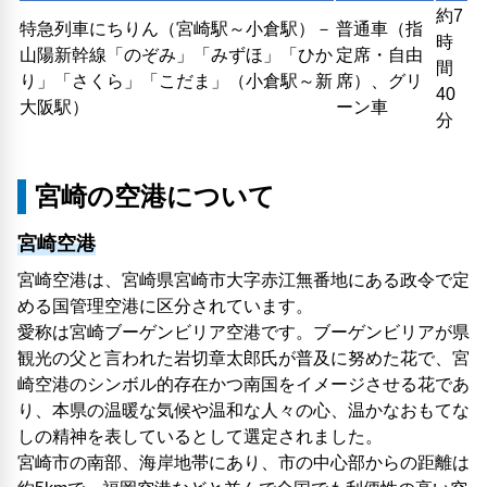
約7
特急列車にちりん（宮崎駅～小倉駅）－
普通車（指
時
山陽新幹線「のぞみ」「みずほ」「ひか
定席・自由
間
り」「さくら」「こだま」（小倉駅～新
席）、グリ
40
大阪駅）
ーン車
分
宮崎の空港について
宮崎空港
宮崎空港は、宮崎県宮崎市大字赤江無番地にある政令で定
める国管理空港に区分されています。
愛称は宮崎ブーゲンビリア空港です。ブーゲンビリアが県
観光の父と言われた岩切章太郎氏が普及に努めた花で、宮
崎空港のシンボル的存在かつ南国をイメージさせる花であ
り、本県の温暖な気候や温和な人々の心、温かなおもてな
しの精神を表しているとして選定されました。
宮崎市の南部、海岸地帯にあり、市の中心部からの距離は