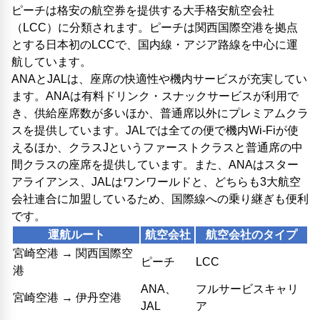
ピーチは格安の航空券を提供する大手格安航空会社
（LCC）に分類されます。ピーチは関西国際空港を拠点
とする日本初のLCCで、国内線・アジア路線を中心に運
航しています。
ANAとJALは、座席の快適性や機内サービスが充実してい
ます。ANAは有料ドリンク・スナックサービスが利用で
き、供給座席数が多いほか、普通席以外にプレミアムクラ
スを提供しています。JALでは全ての便で機内Wi-Fiが使
えるほか、クラスJというファーストクラスと普通席の中
間クラスの座席を提供しています。また、ANAはスター
アライアンス、JALはワンワールドと、どちらも3大航空
会社連合に加盟しているため、国際線への乗り継ぎも便利
です。
運航ルート
航空会社
航空会社のタイプ
宮崎空港 → 関西国際空
ピーチ
LCC
港
ANA、
フルサービスキャリ
宮崎空港 → 伊丹空港
JAL
ア