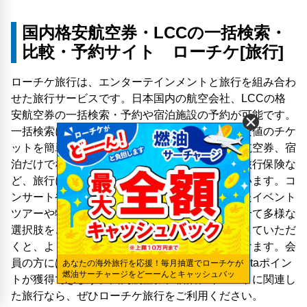
国内格安航空券・LCCの一括検索・
比較・予約サイト ローチケ[旅行]
ローチケ旅行は、エンターテインメントと旅行を組み合わ
せた旅行サービスです。日本国内の航空会社、LCCの格
安航空券の一括検索・予約や宿泊施設の予約が可能です。
一括検索により、ご希望やご予定に合わせて最安値のチケ
ットを簡単に見つけることができます。また、航空券、宿
泊だけでなく、レンタカー、アクティビティ、旅行保険な
ど、旅行に必要な様々なサービスも取り扱っています。コ
ンサートやスポーツイベント、舞台公演といったイベント
ツアーや特典付きプランも充実、ニーズに合わせて多様な
選択肢をご用意しています。また、会員登録をしていただ
くと、より「お得」で「便利」にご利用いただけます。会
員の方には各種クーポンや予約金額に応じたPontaポイン
あなたの海外旅行を応援！毎月抽選でローチケが
燃油サーチャージをどーーんとキャッシュバッ
トが獲得できます。国内航空券、宿泊、イベントに関連し
ク！
た旅行なら、ぜひローチケ旅行をご利用ください。