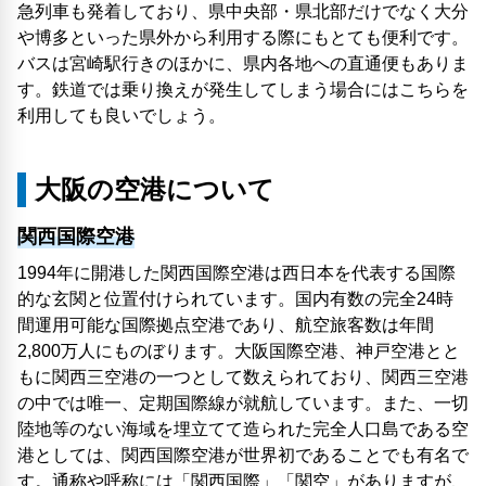
急列車も発着しており、県中央部・県北部だけでなく大分
や博多といった県外から利用する際にもとても便利です。
バスは宮崎駅行きのほかに、県内各地への直通便もありま
す。鉄道では乗り換えが発生してしまう場合にはこちらを
利用しても良いでしょう。
大阪の空港について
関西国際空港
1994年に開港した関西国際空港は西日本を代表する国際
的な玄関と位置付けられています。国内有数の完全24時
間運用可能な国際拠点空港であり、航空旅客数は年間
2,800万人にものぼります。大阪国際空港、神戸空港とと
もに関西三空港の一つとして数えられており、関西三空港
の中では唯一、定期国際線が就航しています。また、一切
陸地等のない海域を埋立てて造られた完全人口島である空
港としては、関西国際空港が世界初であることでも有名で
す。通称や呼称には「関西国際」「関空」がありますが、