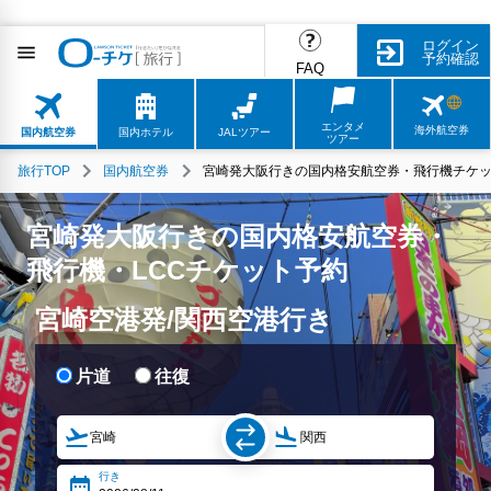
ログイン
予約確認
FAQ
エンタメ
海外航空券
国内航空券
国内ホテル
JALツアー
ツアー
旅行TOP
国内航空券
宮崎発大阪行きの国内格安航空券・飛行機チケッ
宮崎発大阪行きの国内格安航空券・
飛行機・LCCチケット予約
宮崎空港発/関西空港行き