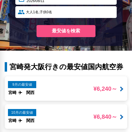
宮崎発大阪行きの最安値国内航空券
9月の最安値
¥6,240～
宮崎
関西
10月の最安値
¥6,840～
宮崎
関西