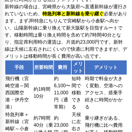
新幹線の場合は、宮崎県から大阪府へ直通新幹線が運行さ
れていないため、
特急列車と新幹線を乗り継ぐ
必要があり
ます。まずJR特急にちりんで宮崎駅から小倉駅へ向か
い、山陽新幹線に乗り換えて新大阪駅を目指すルートで
す。移動時間は乗り換え時間を含めて約7時間40分とな
り、指定席利用時の運賃は、片道約23,000円です。新幹
線は天候に左右されにくいので快適に利用できますが、デ
メリットは移動時間が長く費用が高い点です。
メリ
手段
所要時間
費用
デメリット
ット
飛行機（宮
約
短時
時期で料金が大き
崎空港～関
6,100〜
間で
く変動、空港への
約1時間
西国際空
11,000
移動
アクセス、搭乗手
10分
港・伊丹空
円（通
でき
続きに時間がかか
港）
常期）
る
る
特急列車＋
天候
約7時間
約
乗り継ぎがある、
新幹線（宮
に左
40分（乗
23,000
飛行機に比べ費用
崎駅～小倉
右さ