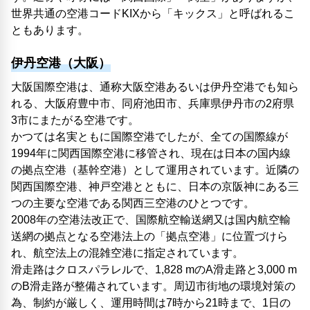
世界共通の空港コードKIXから「キックス」と呼ばれるこ
ともあります。
伊丹空港（大阪）
大阪国際空港は、通称大阪空港あるいは伊丹空港でも知ら
れる、大阪府豊中市、同府池田市、兵庫県伊丹市の2府県
3市にまたがる空港です。
かつては名実ともに国際空港でしたが、全ての国際線が
1994年に関西国際空港に移管され、現在は日本の国内線
の拠点空港（基幹空港）として運用されています。近隣の
関西国際空港、神戸空港とともに、日本の京阪神にある三
つの主要な空港である関西三空港のひとつです。
2008年の空港法改正で、国際航空輸送網又は国内航空輸
送網の拠点となる空港法上の「拠点空港」に位置づけら
れ、航空法上の混雑空港に指定されています。
滑走路はクロスパラレルで、1,828 mのA滑走路と3,000 m
のB滑走路が整備されています。周辺市街地の環境対策の
為、制約が厳しく、運用時間は7時から21時まで、1日の