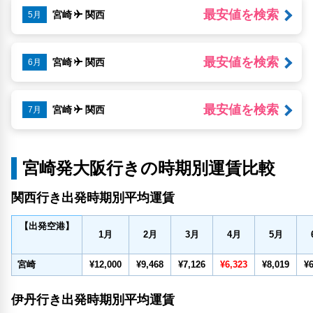
最安値を検索
宮崎
関西
5月
最安値を検索
宮崎
関西
6月
最安値を検索
宮崎
関西
7月
宮崎発大阪行きの時期別運賃比較
関西行き出発時期別平均運賃
【出発空港】
1
月
2
月
3
月
4
月
5
月
宮崎
¥12,000
¥9,468
¥7,126
¥6,323
¥8,019
¥6
伊丹行き出発時期別平均運賃