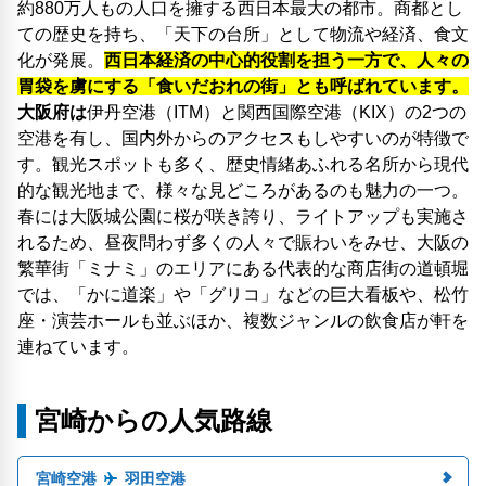
約880万人もの人口を擁する西日本最大の都市。商都とし
ての歴史を持ち、「天下の台所」として物流や経済、食文
化が発展。
西日本経済の中心的役割を担う一方で、人々の
胃袋を虜にする「食いだおれの街」とも呼ばれています。
大阪府は
伊丹空港（ITM）と関西国際空港（KIX）の2つの
空港を有し、国内外からのアクセスもしやすいのが特徴で
す。観光スポットも多く、歴史情緒あふれる名所から現代
的な観光地まで、様々な見どころがあるのも魅力の一つ。
春には大阪城公園に桜が咲き誇り、ライトアップも実施さ
れるため、昼夜問わず多くの人々で賑わいをみせ、大阪の
繁華街「ミナミ」のエリアにある代表的な商店街の道頓堀
では、「かに道楽」や「グリコ」などの巨大看板や、松竹
座・演芸ホールも並ぶほか、複数ジャンルの飲食店が軒を
連ねています。
宮崎からの人気路線
宮崎空港
羽田空港