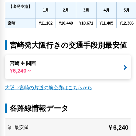
【出発空港】
1
月
2
月
3
月
4
月
5
月
宮崎
¥11,162
¥10,440
¥10,671
¥11,405
¥12,306
宮崎発大阪行きの交通手段別最安値
宮崎
関西
¥6,240～
大阪⇒宮崎の片道の航空券はこちらから
各路線情報データ
￥6,240
最安値