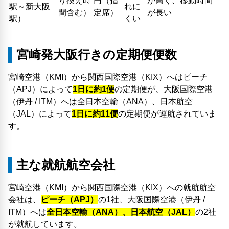
り換え時
円（指
が高く、移動時間
駅～新大阪
れに
間含む）
定席）
が長い
駅）
くい
宮崎発大阪行きの定期便便数
宮崎空港（KMI）から関西国際空港（KIX）へはピーチ
（APJ）によって
1日に約1便
の定期便が、大阪国際空港
（伊丹 / ITM）へは全日本空輸（ANA）、日本航空
（JAL）によって
1日に約11便
の定期便が運航されていま
す。
主な就航航空会社
宮崎空港（KMI）から関西国際空港（KIX）への就航航空
会社は、
ピーチ（APJ）
の1社、大阪国際空港（伊丹 /
ITM）へは
全日本空輸（ANA）、日本航空（JAL）
の2社
が就航しています。