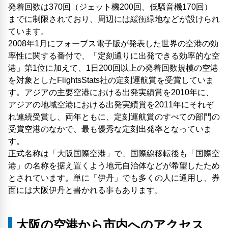
発着回数は370回（ジェット機200回、低騒音機170回）
までに制限されており、周辺には緩衝緑地などが設けられ
ています。
2008年1月にフォーブス電子版が発表した世界の空港の効
率性に関する番付で、「定刻通りに出発できる効率的な空
港」第1位に加えて、1日200回以上の発着回数規模の空港
を対象としたFlightsStats社の定刻運航賞を受賞していま
す。アジアの主要空港における出発実績賞を2010年に、
アジアの地域空港における出発実績賞を2011年にそれぞ
れ連続受賞し、両年ともに、定刻運航賞のすべての部門の
受賞空港のなかで、最も優秀な定刻出発率となっていま
す。
正式名称は「大阪国際空港」で、国際線移転後も「国際空
港」の名称を据え置くよう地元自治体などが希望したため
とされています。単に「伊丹」でも多くの人に通用し、券
面には大阪伊丹と書かれる事もあります。
大阪の空港から市内へのアクセス