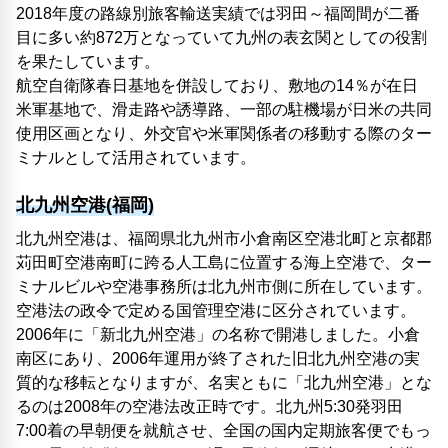
2018年度の路線別旅客輸送実績では羽田～福岡間が二番
目に多い約872万となっていて九州の表玄関としての役割
を果たしています。
航空自衛隊春日基地を併設しており、敷地の14％が在日
米軍基地で、滑走路や誘導路、一部の駐機場が日米の共同
使用区画となり、外交官や米軍関係者の移動する際のター
ミナルとして活用されています。
北九州空港(福岡)
北九州空港は、福岡県北九州市小倉南区空港北町と京都郡
苅田町空港南町に跨る人工島に位置する海上空港で、ター
ミナルビルや空港事務所は北九州市側に所在しています。
空港法の政令で定める国管理空港に区分されています。
2006年に「新北九州空港」の名称で開港しました。小倉
南区にあり、2006年運用が終了された旧北九州空港の実
質的な移転となりますが、名実ともに「北九州空港」とな
るのは2008年の空港法改正時です。北九州5:30発羽田
7:00着の早朝便を就航させ、全国の国内定期旅客便でもっ