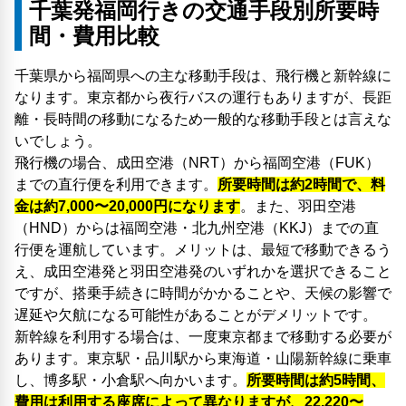
千葉発福岡行きの交通手段別所要時
間・費用比較
千葉県から福岡県への主な移動手段は、飛行機と新幹線に
なります。東京都から夜行バスの運行もありますが、長距
離・長時間の移動になるため一般的な移動手段とは言えな
いでしょう。
飛行機の場合、成田空港（NRT）から福岡空港（FUK）
までの直行便を利用できます。
所要時間は約2時間で、料
金は約7,000〜20,000円になります
。また、羽田空港
（HND）からは福岡空港・北九州空港（KKJ）までの直
行便を運航しています。メリットは、最短で移動できるう
え、成田空港発と羽田空港発のいずれかを選択できること
ですが、搭乗手続きに時間がかかることや、天候の影響で
遅延や欠航になる可能性があることがデメリットです。
新幹線を利用する場合は、一度東京都まで移動する必要が
あります。東京駅・品川駅から東海道・山陽新幹線に乗車
し、博多駅・小倉駅へ向かいます。
所要時間は約5時間、
費用は利用する座席によって異なりますが、22,220〜