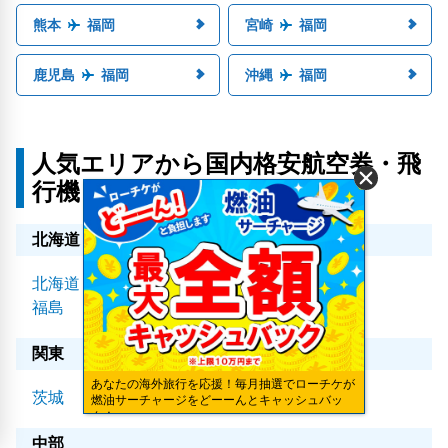
熊本
福岡
宮崎
福岡
鹿児島
福岡
沖縄
福岡
人気エリアから国内格安航空券・飛
行機・LCCを予約
北海道・東北
北海道
青森
秋田
岩手
山形
宮城
福島
関東
あなたの海外旅行を応援！毎月抽選でローチケが
茨城
千葉
東京
燃油サーチャージをどーーんとキャッシュバッ
ク！
中部