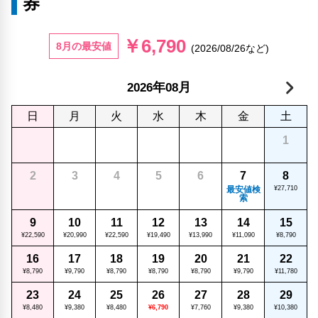
券
￥6,790
8月の最安値
(2026/08/26など)
年
月
2026
08
日
月
火
水
木
金
土
1
2
3
4
5
6
7
8
最安値検
¥27,710
索
9
10
11
12
13
14
15
¥22,590
¥20,990
¥22,590
¥19,490
¥13,990
¥11,090
¥8,790
16
17
18
19
20
21
22
¥8,790
¥9,790
¥8,790
¥8,790
¥8,790
¥9,790
¥11,780
23
24
25
26
27
28
29
¥8,480
¥9,380
¥8,480
¥6,790
¥7,760
¥9,380
¥10,380