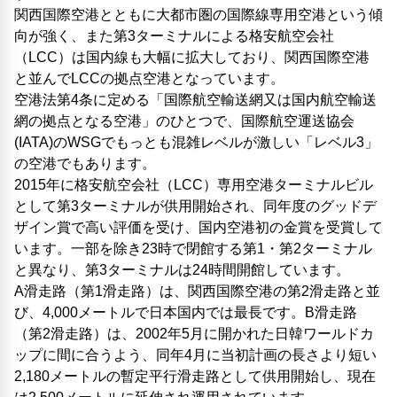
関西国際空港とともに大都市圏の国際線専用空港という傾
向が強く、また第3ターミナルによる格安航空会社
（LCC）は国内線も大幅に拡大しており、関西国際空港
と並んでLCCの拠点空港となっています。
空港法第4条に定める「国際航空輸送網又は国内航空輸送
網の拠点となる空港」のひとつで、国際航空運送協会
(IATA)のWSGでもっとも混雑レベルが激しい「レベル3」
の空港でもあります。
2015年に格安航空会社（LCC）専用空港ターミナルビル
として第3ターミナルが供用開始され、同年度のグッドデ
ザイン賞で高い評価を受け、国内空港初の金賞を受賞して
います。一部を除き23時で閉館する第1・第2ターミナル
と異なり、第3ターミナルは24時間開館しています。
A滑走路（第1滑走路）は、関西国際空港の第2滑走路と並
び、4,000メートルで日本国内では最長です。B滑走路
（第2滑走路）は、2002年5月に開かれた日韓ワールドカ
ップに間に合うよう、同年4月に当初計画の長さより短い
2,180メートルの暫定平行滑走路として供用開始し、現在