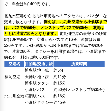
で、料金は約1400円です。
北九州空港から北九州市街地へのアクセスは、バスが主な
交通手段となります。
例えば、北九州空港から小倉駅まで
は、バスで約50分、ノンストップバスで約35分、運賃は
ともに片道710円となります。
北九州空港の最寄りの鉄道
駅はJR朽網駅で、空港からバスで約16分、運賃は片道
520円です。JR朽網駅からJR小倉駅までは電車で約20分
で、片道280円、タクシーを利用する場合は、小倉駅まで
約45分、料金は約6,600円です。
空港名
目的地
交通手段
所要時間
博多駅
地下鉄
約6分
福岡空港
天神駅
地下鉄
約11分
博多駅
タクシー
約15分
小倉駅
バス
約50分(ノンストップ約35分)
北九州空港
朽網駅
バス
約16分
小倉駅
タクシー
約45分