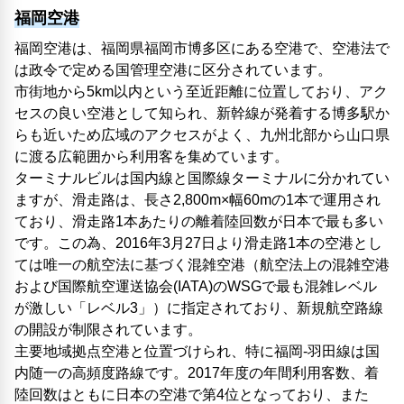
福岡空港
福岡空港は、福岡県福岡市博多区にある空港で、空港法で
は政令で定める国管理空港に区分されています。
市街地から5km以内という至近距離に位置しており、アク
セスの良い空港として知られ、新幹線が発着する博多駅か
らも近いため広域のアクセスがよく、九州北部から山口県
に渡る広範囲から利用客を集めています。
ターミナルビルは国内線と国際線ターミナルに分かれてい
ますが、滑走路は、長さ2,800m×幅60mの1本で運用され
ており、滑走路1本あたりの離着陸回数が日本で最も多い
です。この為、2016年3月27日より滑走路1本の空港とし
ては唯一の航空法に基づく混雑空港（航空法上の混雑空港
および国際航空運送協会(IATA)のWSGで最も混雑レベル
が激しい「レベル3」）に指定されており、新規航空路線
の開設が制限されています。
主要地域拠点空港と位置づけられ、特に福岡-羽田線は国
内随一の高頻度路線です。2017年度の年間利用客数、着
陸回数はともに日本の空港で第4位となっており、また