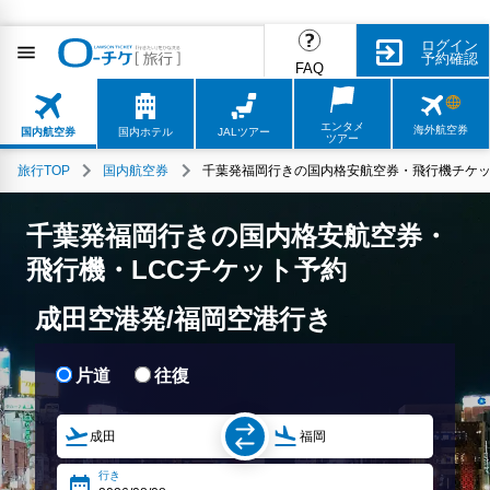
ログイン
予約確認
FAQ
エンタメ
海外航空券
国内航空券
国内ホテル
JALツアー
ツアー
旅行TOP
国内航空券
千葉発福岡行きの国内格安航空券・飛行機チケッ
千葉発福岡行きの国内格安航空券・
飛行機・LCCチケット予約
成田空港発/福岡空港行き