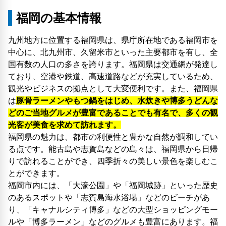
福岡の基本情報
九州地方に位置する福岡県は、県庁所在地である福岡市を
中心に、北九州市、久留米市といった主要都市を有し、全
国有数の人口の多さを誇ります。福岡県は交通網が発達し
ており、空港や鉄道、高速道路などが充実しているため、
観光やビジネスの拠点として大変便利です。また、福岡県
は
豚骨ラーメンやもつ鍋をはじめ、水炊きや博多うどんな
どのご当地グルメが豊富であることでも有名で、多くの観
光客が美食を求めて訪れます。
福岡県の魅力は、都市の利便性と豊かな自然が調和してい
る点です。能古島や志賀島などの島々は、福岡県から日帰
りで訪れることができ、四季折々の美しい景色を楽しむこ
とができます。
福岡市内には、「大濠公園」や「福岡城跡」といった歴史
のあるスポットや「志賀島海水浴場」などのビーチがあ
り、「キャナルシティ博多」などの大型ショッピングモー
ルや「博多ラーメン」などのグルメも豊富にあります。福