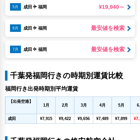
¥19,940～
成田
福岡
5月
最安値を検索
成田
福岡
6月
最安値を検索
成田
福岡
7月
千葉発福岡行きの時期別運賃比較
福岡行き出発時期別平均運賃
【出発空港】
1
月
2
月
3
月
4
月
5
月
6
成田
¥7,915
¥9,422
¥9,656
¥7,489
¥7,899
¥7,