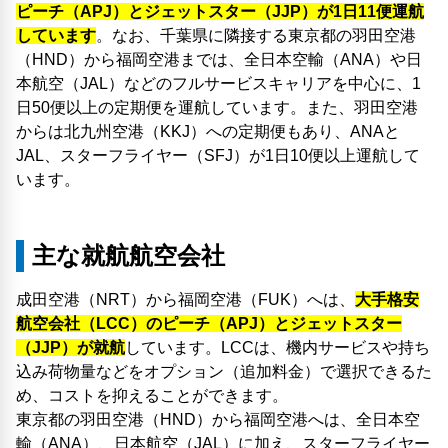
ピーチ（APJ）とジェットスター（JJP）が1日11便運航
しています
。なお、千葉県に隣接する東京都の羽田空港
（HND）から福岡空港までは、全日本空輸（ANA）や日
本航空（JAL）などのフルサービスキャリアを中心に、1
日50便以上の定期便を運航しています。また、羽田空港
からは北九州空港（KKJ）への定期便もあり、ANAと
JAL、スターフライヤー（SFJ）が1日10便以上運航して
います。
主な就航航空会社
成田空港（NRT）から福岡空港（FUK）へは、
大手格安
航空会社（LCC）のピーチ（APJ）とジェットスター
（JJP）が就航
しています。LCCは、機内サービスや持ち
込み荷物量などをオプション（追加料金）で選択できるた
め、コストを抑えることができます。
東京都の羽田空港（HND）から福岡空港へは、全日本空
輸（ANA）、日本航空（JAL）に加え、スターフライヤー