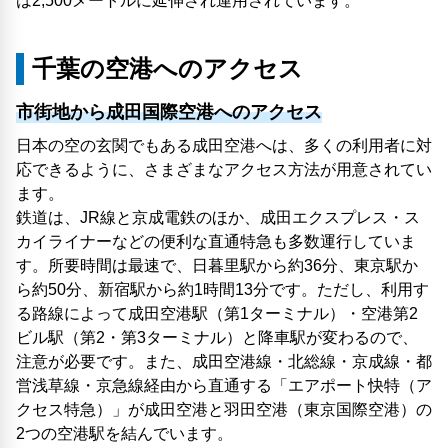
は2,500メートルに延伸され運用されています。
千葉の空港へのアクセス
市街地から成田国際空港へのアクセス
日本の空の玄関でもある成田空港へは、多くの利用者に対
応できるように、さまざまなアクセス方法が用意されてい
ます。
鉄道は、JR線と京成電鉄のほか、成田エクスプレス・ス
カイライナーなどの便利な直通特急も多数運行していま
す。所要時間は最速で、日暮里駅から約36分、東京駅か
ら約50分、新宿駅から約1時間13分です。ただし、利用す
る路線によって成田空港駅（第1ターミナル）・空港第2
ビル駅（第2・第3ターミナル）と降車駅が変わるので、
注意が必要です。また、成田空港線・北総線・京成線・都
営浅草線・京急線経由から直通する「エアポート快特（ア
クセス特急）」が成田空港と羽田空港（東京国際空港）の
2つの空港駅を結んでいます。