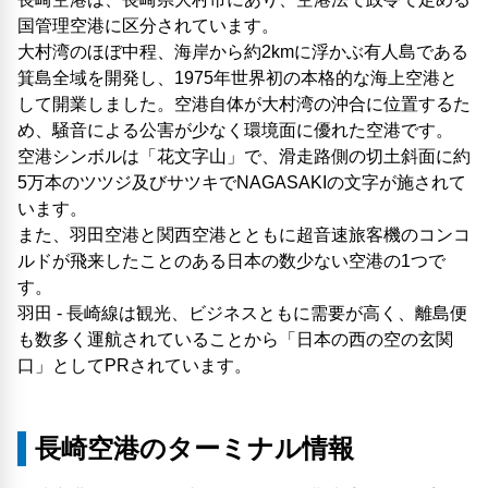
国管理空港に区分されています。
大村湾のほぼ中程、海岸から約2kmに浮かぶ有人島である
箕島全域を開発し、1975年世界初の本格的な海上空港と
して開業しました。空港自体が大村湾の沖合に位置するた
め、騒音による公害が少なく環境面に優れた空港です。
空港シンボルは「花文字山」で、滑走路側の切土斜面に約
5万本のツツジ及びサツキでNAGASAKIの文字が施されて
います。
また、羽田空港と関西空港とともに超音速旅客機のコンコ
ルドが飛来したことのある日本の数少ない空港の1つで
す。
羽田 - 長崎線は観光、ビジネスともに需要が高く、離島便
も数多く運航されていることから「日本の西の空の玄関
口」としてPRされています。
長崎空港のターミナル情報