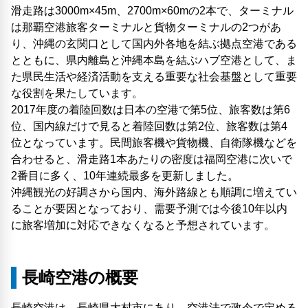
滑走路は3000m×45m、2700m×60mの2本で、ターミナル
は那覇空港旅客ターミナルと貨物ターミナルの2つがあ
り、沖縄の玄関口として国内外各地を結ぶ拠点空港である
とともに、県内離島と沖縄本島を結ぶハブ空港として、ま
た県民生活や経済活動を支える重要な社会基盤として重要
な役割を果たしています。
2017年度の着陸回数は日本の空港で第5位、旅客数は第6
位、国内線だけで見ると着陸回数は第2位、旅客数は第4
位となっています。民間旅客機や貨物機、自衛隊機などを
合わせると、滑走路1本あたりの密度は福岡空港に次いで
2番目に多く、10年連続最多を更新しました。
沖縄観光の好調さから国内、海外路線とも順調に増えてい
ることが要因となっており、需要予測では今後10年以内
に旅客増加に対応できなくなると予想されています。
長崎空港の概要
長崎空港は、長崎県大村市にあり、空港法で政令で定める