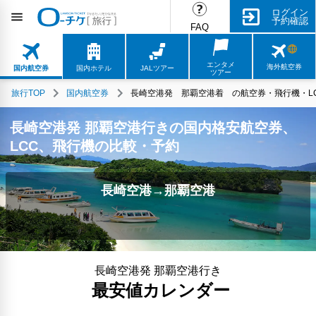
ログイン
予約確認
FAQ
エンタメ
海外航空券
国内航空券
国内ホテル
JALツアー
ツアー
旅行TOP
国内航空券
長崎空港発 那覇空港着 の航空券・飛行機・LC
長崎空港発 那覇空港行きの国内格安航空券、
LCC、飛行機の比較・予約
長崎空港→那覇空港
長崎空港発 那覇空港行き
最安値カレンダー