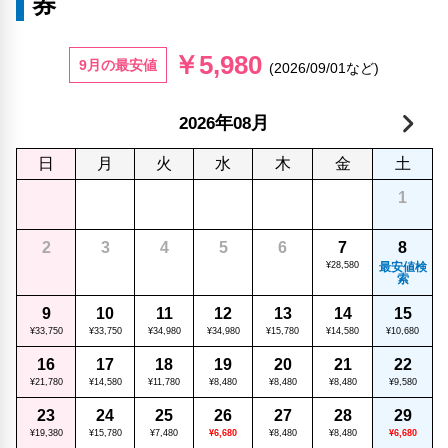
券
￥5,980
9月の最安値
(2026/09/01など)
年
月
2026
08
日
月
火
水
木
金
土
1
2
3
4
5
6
7
8
¥28,580
最安値検
索
9
10
11
12
13
14
15
¥33,750
¥33,750
¥34,980
¥34,980
¥15,780
¥14,580
¥10,680
16
17
18
19
20
21
22
¥21,780
¥14,580
¥11,780
¥8,480
¥8,480
¥8,480
¥9,580
23
24
25
26
27
28
29
¥19,380
¥15,780
¥7,480
¥6,680
¥8,480
¥8,480
¥6,680