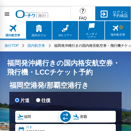
ログイン
予約確認
FAQ
エンタメ
海外航空券
国内航空券
国内ホテル
JALツアー
ツアー
旅行TOP
国内航空券
福岡発沖縄行きの国内格安航空券・飛行機チケッ
福岡発沖縄行きの国内格安航空券・
飛行機・LCCチケット予約
福岡空港発/那覇空港行き