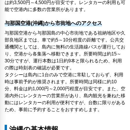
は約3,500円～4,500円が目安です。レンタカーの利用も可
能で空港内に多数の営業所があります。
与那国空港(沖縄)から市街地へのアクセス
与那国空港から与那国島の中心市街地である祖納地区や久
部良地区までは、車で約5～10分程度の距離です。公共交
通機関としては、島内に無料の生活路線バスが運行してお
り、空港から各集落へ移動できます。所要時間は約15～
30分ですが、運行本数は1日約9本と限られるため、利用
の際は時刻表の確認が必要です。
タクシーは島内に1台のみで空港に常駐しておらず、利用
時は事前予約が推奨されます。所要時間は同様に約10
分、料金は約1,000円～2,000円程度が目安です。また、空
港内外にレンタカーの営業所があり、島内観光を兼ねた移
動にはレンタカーの利用が便利ですが、台数に限りがある
ため、事前に予約することをおすすめします。
沖縄の基本情報