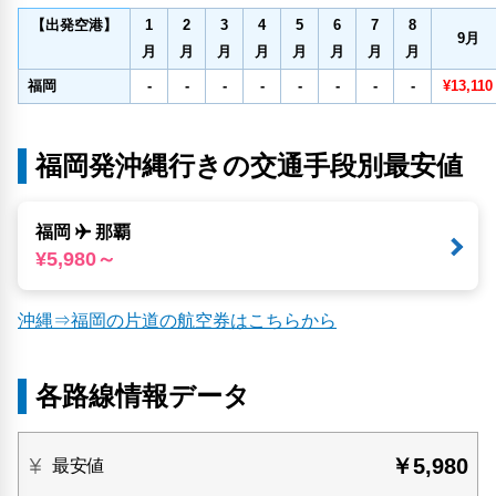
1
2
3
4
5
6
7
8
【出発空港】
9
月
月
月
月
月
月
月
月
月
福岡
-
-
-
-
-
-
-
-
¥13,110
福岡発沖縄行きの交通手段別最安値
福岡
那覇
¥5,980～
沖縄⇒福岡の片道の航空券はこちらから
各路線情報データ
￥5,980
最安値