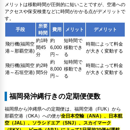
メリットは移動時間が圧倒的に短いことですが、空港への
アクセスや保安検査などに時間がかかる点がデメリットで
す。
所要
手段
費用
メリット
デメリット
時間
約1時
約
短時間で
飛行機(福岡空
時期によって料金
間45
6,000
移動でき
港～那覇空港)
が大きく変動する
分
円～
る
約
短時間で
飛行機(福岡空
約2時
時期によって料金
8,000
移動でき
港～石垣空港)
間5分
が大きく変動する
円～
る
福岡発沖縄行きの定期便便数
福岡県から沖縄県への定期便は、福岡空港（FUK）から
那覇空港（OKA）への便が
全日本空輸（ANA）、日本航
空（JAL）、ソラシドエア（SNJ）、スカイマーク
（SKY）、ピーチ（APJ）によって1日平均20便が運航