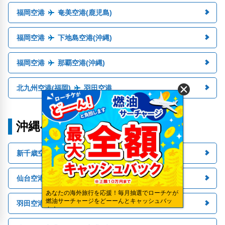
福岡空港
奄美空港(鹿児島)
福岡空港
下地島空港(沖縄)
福岡空港
那覇空港(沖縄)
北九州空港(福岡)
羽田空港
沖縄への人気路線
新千歳空港
那覇空港(沖縄)
仙台空港(宮城)
那覇空港(沖縄)
あなたの海外旅行を応援！毎月抽選でローチケが
燃油サーチャージをどーーんとキャッシュバッ
羽田空港
那覇空港(沖縄)
ク！