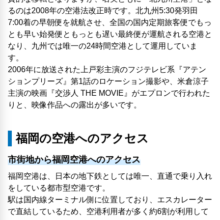
るのは2008年の空港法改正時です。北九州5:30発羽田
7:00着の早朝便を就航させ、全国の国内定期旅客便でもっ
とも早い始発便ともっとも遅い最終便が運航される空港と
なり、九州では唯一の24時間空港として運用していま
す。
2006年に放送された上戸彩主演のフジテレビ系『アテン
ションプリーズ』第1話のロケーション撮影や、米倉涼子
主演の映画『交渉人 THE MOVIE』がエプロンで行われた
りと、映像作品への露出が多いです。
福岡の空港へのアクセス
市街地から福岡空港へのアクセス
福岡空港は、日本の地下鉄としては唯一、直通で乗り入れ
をしている都市型空港です。
駅は国内線ターミナル側に位置しており、エスカレーター
で直結しているため、空港利用者が多く約6割が利用して