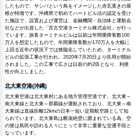
したもので、サシバという鳥をイメージした赤瓦葺きの屋
根が特徴です。沖縄県で初めてハートビル法の認定を受け
た施設で、設置および運営は、金融機関・自治体と運航会
社などが出資した「宮古空港ターミナル株式会社」が行っ
ています。旅客ターミナルビルは以前は年間乗降客数100
万人を想定したもので、年間乗降客数が170万人を大幅に
上回る近年の状況下では狭隘化していたため、ターミナル
ビルの拡張工事が行われ、2020年7月20日より供用が開始
されました。この工事で広さは以前の約2倍となり、利便
性が向上しました。
北大東空港(沖縄)
北大東空港は北大東村にある地方管理空港です。北大東～
南大東線と北大東～那覇線が運航されており、北大東～南
大東線は直線距離12kmの日本一短い定期航空路として知
られています。北大東島は断崖絶壁に囲まれている為、空
の便は島民や訪れる人々にとって非常に重要な交通手段と
なっています。