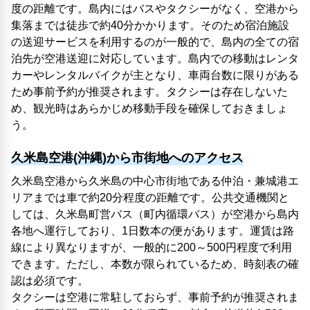
度の距離です。島内にはバスやタクシーがなく、空港から
集落までは徒歩で約40分かかります。そのため宿泊施設
の送迎サービスを利用するのが一般的で、島内の全ての宿
泊先が空港送迎に対応しています。島内での移動はレンタ
カーやレンタルバイクが主となり、車両台数に限りがある
ため事前予約が推奨されます。タクシーは存在しないた
め、観光時はあらかじめ移動手段を確保しておきましょ
う。
久米島空港(沖縄)から市街地へのアクセス
久米島空港から久米島の中心市街地である仲泊・兼城港エ
リアまでは車で約20分程度の距離です。公共交通機関と
しては、久米島町営バス（町内循環バス）が空港から島内
各地へ運行しており、1日数本の便があります。運賃は路
線により異なりますが、一般的に200～500円程度で利用
できます。ただし、本数が限られているため、時刻表の確
認は必須です。
タクシーは空港に常駐しておらず、事前予約が推奨されま