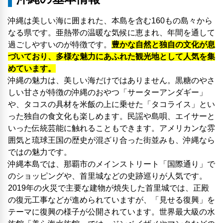
沖縄は美しい海に囲まれた、本島を含む160もの島々から
なる県です。亜熱帯の温暖な気候に恵まれ、年間を通して
過ごしやすいのが特徴です。
豊かな自然と独自の文化が息
づいており、多様な魅力にあふれた観光地として人気を集
めています。
沖縄の魅力は、美しい海だけではありません。黒糖のやさ
しい甘さが特徴の沖縄のおやつ「サーターアンダギー」
や、タコスの具材を米飯の上に乗せた「タコライス」とい
った独自の食文化も楽しめます。民謡や島唄、エイサーと
いった伝統芸能に触れることもできます。アメリカンな雰
囲気と琉球王国の歴史が混ざり合った街並みも、沖縄なら
ではの魅力です。
沖縄本島では、那覇市のメインストリート「国際通り」で
のショッピングや、首里城などの史跡巡りが人気です。
2019年の火災で主要な建物が焼失した首里城では、正殿
の復元工事などが進められていますが、「見せる復興」を
テーマに復興の様子が公開されています。世界最大級の水