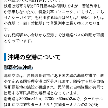
とを結ぶバスが運行されています。
鉄道は最寄り駅がJR日豊本線朽網駅ですが、普通列車し
か停車しないため、特急列車（ソニック、にちりん、にち
りんシーガイア）を利用する場合は登りは行橋駅、下りは
小倉駅（一部下曽根駅）で普通列車に乗り換えとなりま
す。
なお朽網駅や小倉駅から空港までは連絡バスの利用が可能
となっています。
沖縄の空港について
那覇空港(沖縄)
那覇空港は、沖縄県那覇市にある国内線の基幹空港で、政
令で定める国管理空港に区分されます。隣接する航空自衛
隊那覇基地の施設が併設され、民間機と自衛隊機が共同で
使用する軍民共用の飛行場となっています。
滑走路は3000m×45m、2700m×60mの2本で、ターミナル
は那覇空港旅客ターミナルと貨物ターミナルの2つがあ