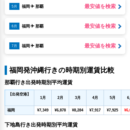
最安値を検索
福岡
那覇
5月
最安値を検索
福岡
那覇
6月
最安値を検索
福岡
那覇
7月
福岡発沖縄行きの時期別運賃比較
那覇行き出発時期別平均運賃
【出発空港】
1
月
2
月
3
月
4
月
5
月
6
福岡
¥7,349
¥6,878
¥8,284
¥7,917
¥7,925
¥6,
下地島行き出発時期別平均運賃