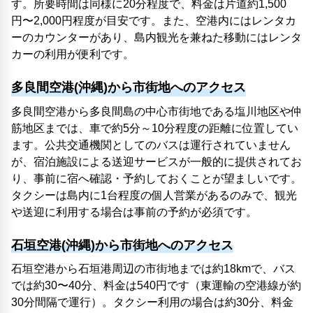
す。所要時間は同様に20分程度で、料金は片道約1,500
円〜2,000円程度が目安です。また、空港内にはレンタカ
ーのカウンターがあり、島内観光を兼ねた移動にはレンタ
カーの利用が便利です。
多良間空港(沖縄)から市街地へのアクセス
多良間空港から多良間島の中心市街地である塩川地区や仲
筋地区までは、車で約5分～10分程度の距離に位置してい
ます。公共交通機関としてのバスは運行されていません
が、宿泊施設による送迎サービスが一般的に提供されてお
り、事前に宿へ確認・予約しておくことが望ましいです。
タクシーは島内に1台程度の個人営業があるのみで、観光
や送迎に利用する場合は事前の予約が必須です。
石垣空港(沖縄)から市街地へのアクセス
石垣空港から石垣港周辺の市街地までは約18kmで、バス
では約30〜40分、料金は540円です（東運輸の空港線が約
30分間隔で運行）。タクシー利用の場合は約30分、料金