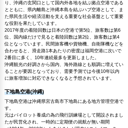
り、沖縄の玄関口として国内外各地を結ぶ拠点空港である
とともに、県内離島と沖縄本島を結ぶハブ空港として、ま
た県民生活や経済活動を支える重要な社会基盤として重要
な役割を果たしています。
2017年度の着陸回数は日本の空港で第5位、旅客数は第6
位、国内線だけで見ると着陸回数は第2位、旅客数は第4
位となっています。民間旅客機や貨物機、自衛隊機などを
合わせると、滑走路1本あたりの密度は福岡空港に次いで
2番目に多く、10年連続最多を更新しました。
沖縄観光の好調さから国内、海外路線とも順調に増えてい
ることが要因となっており、需要予測では今後10年以内
に旅客増加に対応できなくなると予想されています。
下地島空港(沖縄)
下地島空港は沖縄県宮古島市下地島にある地方管理空港で
す。
元はパイロット養成の為の飛行訓練場として開設されまし
たが民営化され、一時的に定期便の就航が無い期間