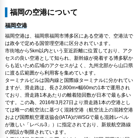
福岡の空港について
福岡空港
福岡空港は、福岡県福岡市博多区にある空港で、空港法で
は政令で定める国管理空港に区分されています。
市街地から5km以内という至近距離に位置しており、アク
セスの良い空港として知られ、新幹線が発着する博多駅か
らも近いため広域のアクセスがよく、九州北部から山口県
に渡る広範囲から利用客を集めています。
ターミナルビルは国内線と国際線ターミナルに分かれてい
ますが、滑走路は、長さ2,800m×幅60mの1本で運用され
ており、滑走路1本あたりの離着陸回数が日本で最も多い
です。この為、2016年3月27日より滑走路1本の空港とし
ては唯一の航空法に基づく混雑空港（航空法上の混雑空港
および国際航空運送協会(IATA)のWSGで最も混雑レベル
が激しい「レベル3」）に指定されており、新規航空路線
の開設が制限されています。