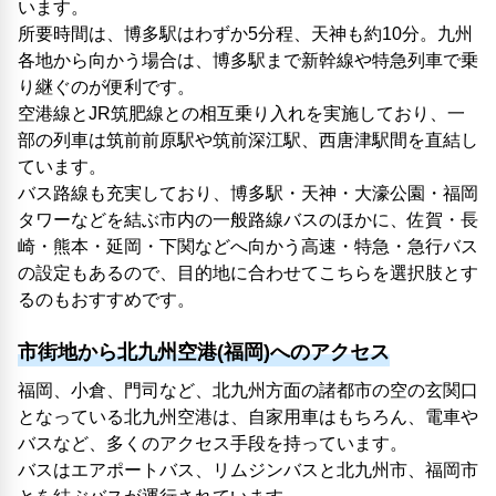
います。
所要時間は、博多駅はわずか5分程、天神も約10分。九州
各地から向かう場合は、博多駅まで新幹線や特急列車で乗
り継ぐのが便利です。
空港線とJR筑肥線との相互乗り入れを実施しており、一
部の列車は筑前前原駅や筑前深江駅、西唐津駅間を直結し
ています。
バス路線も充実しており、博多駅・天神・大濠公園・福岡
タワーなどを結ぶ市内の一般路線バスのほかに、佐賀・長
崎・熊本・延岡・下関などへ向かう高速・特急・急行バス
の設定もあるので、目的地に合わせてこちらを選択肢とす
るのもおすすめです。
市街地から北九州空港(福岡)へのアクセス
福岡、小倉、門司など、北九州方面の諸都市の空の玄関口
となっている北九州空港は、自家用車はもちろん、電車や
バスなど、多くのアクセス手段を持っています。
バスはエアポートバス、リムジンバスと北九州市、福岡市