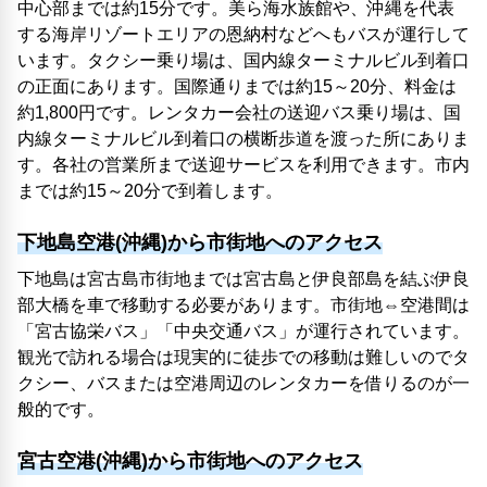
中心部までは約15分です。美ら海水族館や、沖縄を代表
する海岸リゾートエリアの恩納村などへもバスが運行して
います。タクシー乗り場は、国内線ターミナルビル到着口
の正面にあります。国際通りまでは約15～20分、料金は
約1,800円です。レンタカー会社の送迎バス乗り場は、国
内線ターミナルビル到着口の横断歩道を渡った所にありま
す。各社の営業所まで送迎サービスを利用できます。市内
までは約15～20分で到着します。
下地島空港(沖縄)から市街地へのアクセス
下地島は宮古島市街地までは宮古島と伊良部島を結ぶ伊良
部大橋を車で移動する必要があります。市街地⇔空港間は
「宮古協栄バス」「中央交通バス」が運行されています。
観光で訪れる場合は現実的に徒歩での移動は難しいのでタ
クシー、バスまたは空港周辺のレンタカーを借りるのが一
般的です。
宮古空港(沖縄)から市街地へのアクセス