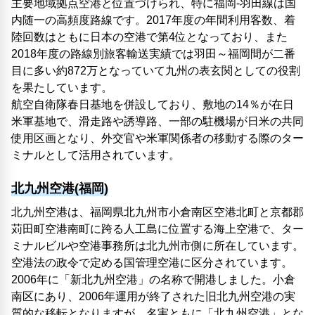
主要地域拠点空港と位置づけられ、特に福岡-羽田線は国
内随一の高頻度路線です。2017年度の年間利用客数、着
陸回数はともに日本の空港で第4位となっており、また
2018年度の路線別旅客輸送実績では羽田～福岡間が二番
目に多い約872万となっていて九州の表玄関としての役割
を果たしています。
航空自衛隊春日基地を併設しており、敷地の14％が在日
米軍基地で、滑走路や誘導路、一部の駐機場が日米の共同
使用区画となり、外交官や米軍関係者の移動する際のター
ミナルとして活用されています。
北九州空港(福岡)
北九州空港は、福岡県北九州市小倉南区空港北町と京都郡
苅田町空港南町に跨る人工島に位置する海上空港で、ター
ミナルビルや空港事務所は北九州市側に所在しています。
空港法の政令で定める国管理空港に区分されています。
2006年に「新北九州空港」の名称で開港しました。小倉
南区にあり、2006年運用が終了された旧北九州空港の実
質的な移転となりますが、名実ともに「北九州空港」とな