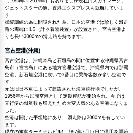
（1994年～2019年）もありましが現在はスカイマーク、
ジェットスターの他、香港エクスプレスも就航していま
す。
操縦訓練の為に開設された為、日本の空港では珍しく滑走
路の両端にILS（計器着陸装置）が設置され、宮古空港よ
りも長い3000mの滑走路を持ちます。
宮古空港(沖縄)
宮古空港は、沖縄本島と石垣島の間に位置する沖縄県宮古
島市（宮古島）にある地方管理空港で、沖縄県内では那覇
空港、新石垣空港に次いで3番目に乗降客数が多い空港で
す。
元は旧日本軍によって建設された海軍飛行場でしたが、
1956年から民間空港として定期運航が開始され、今では
直行便の就航数も増えたため大変人気のある空港になりま
した。
空港は開けた平坦地にあり、 滑走路は2000mを有してい
ます。
現在の旅客ターミナルビルは1997年7月17日に供用を開始