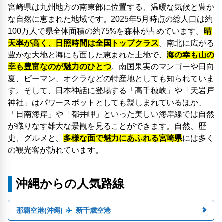
宮崎県は九州地方の南東部に位置する、温暖な気候と豊か
な自然に恵まれた地域です。2025年5月時点の総人口は約
100万人で県全体面積の約75%を森林が占めています。
晴
天率が高く、日照時間は全国トップクラス
。南北に広がる
豊かな大地と海にも面した恵まれた土地で、
海の幸も山の
幸も豊富なのが魅力のひとつ
。南国果実のマンゴーや日向
夏、ピーマン、オクラなどの特産地としても知られていま
す。そして、日本神話に登場する「高千穂峡」や「天岩戸
神社」はパワースポットとしても親しまれているほか、
「日南海岸」や「都井岬」といった美しい海岸線では自然
が織りなす雄大な景観を見ることができます。自然、歴
史、グルメと、
多様な面で魅力にあふれる宮崎県
には多く
の観光客が訪れています。
沖縄からの人気路線
那覇空港(沖縄)
新千歳空港