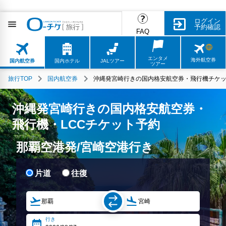
ログイン
予約確認
FAQ
エンタメ
海外航空券
国内航空券
国内ホテル
JALツアー
ツアー
旅行TOP
国内航空券
沖縄発宮崎行きの国内格安航空券・飛行機チケッ
沖縄発宮崎行きの国内格安航空券・
飛行機・LCCチケット予約
那覇空港発/宮崎空港行き