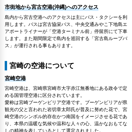
市街地から宮古空港(沖縄)へのアクセス
島内から宮古空港へのアクセスは主にバス・タクシーを利
用します。バスは宮古協栄バス、中央交通みやこ下地島エ
アポートライナーが「空港ターミナル前」停留所にて下車
します。また期間限定で島内を巡回する「宮古島ループバ
ス」が運行される事もあります。
宮崎の空港について
宮崎空港
宮崎空港は、宮崎県宮崎市大字赤江無番地にある政令で定
める国管理空港に区分されています。
愛称は宮崎ブーゲンビリア空港です。ブーゲンビリアが県
観光の父と言われた岩切章太郎氏が普及に努めた花で、宮
崎空港のシンボル的存在かつ南国をイメージさせる花であ
り、本県の温暖な気候や温和な人々の心、温かなおもてな
しの精神を表しているとして選定されました。