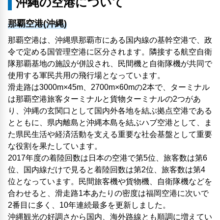
沖縄の空港について
那覇空港(沖縄)
那覇空港は、沖縄県那覇市にある国内線の基幹空港で、政
令で定める国管理空港に区分されます。隣接する航空自衛
隊那覇基地の施設が併設され、民間機と自衛隊機が共同で
使用する軍民共用の飛行場となっています。
滑走路は3000m×45m、2700m×60mの2本で、ターミナル
は那覇空港旅客ターミナルと貨物ターミナルの2つがあ
り、沖縄の玄関口として国内外各地を結ぶ拠点空港である
とともに、県内離島と沖縄本島を結ぶハブ空港として、ま
た県民生活や経済活動を支える重要な社会基盤として重要
な役割を果たしています。
2017年度の着陸回数は日本の空港で第5位、旅客数は第6
位、国内線だけで見ると着陸回数は第2位、旅客数は第4
位となっています。民間旅客機や貨物機、自衛隊機などを
合わせると、滑走路1本あたりの密度は福岡空港に次いで
2番目に多く、10年連続最多を更新しました。
沖縄観光の好調さから国内、海外路線とも順調に増えてい