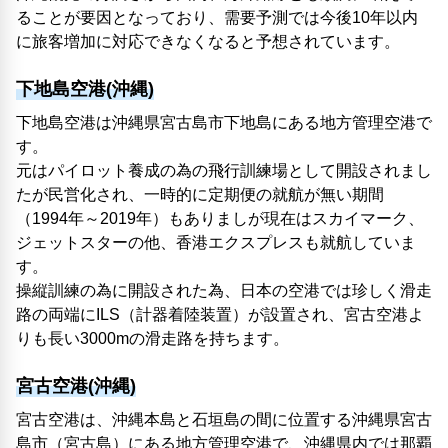
ることが要因となっており、需要予測では今後10年以内
に旅客増加に対応できなくなると予想されています。
下地島空港(沖縄)
下地島空港は沖縄県宮古島市下地島にある地方管理空港で
す。
元はパイロット養成の為の飛行訓練場として開設されまし
たが民営化され、一時的に定期便の就航が無い期間
（1994年～2019年）もありましが現在はスカイマーク、
ジェットスターの他、香港エクスプレスも就航していま
す。
操縦訓練の為に開設された為、日本の空港では珍しく滑走
路の両端にILS（計器着陸装置）が設置され、宮古空港よ
りも長い3000mの滑走路を持ちます。
宮古空港(沖縄)
宮古空港は、沖縄本島と石垣島の間に位置する沖縄県宮古
島市（宮古島）にある地方管理空港で、沖縄県内では那覇