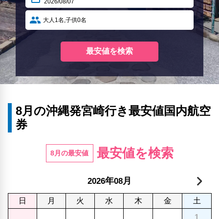
8月の沖縄発宮崎行き最安値国内航空
券
最安値を検索
8月の最安値
年
月
2026
08
日
月
火
水
木
金
土
1