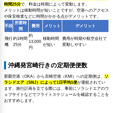
時間25分
で、料金は時期によって変動します。
メリットは移動時間が短いことですが、空港へのアクセス
や保安検査などに時間がかかる点がデメリットです。
所要時
手段
費用
メリット
デメリット
間
約
飛行
約1時間
移動時間
費用が時期や航空会社で
13,000
機
25分
が短い
変動しやすい
円
沖縄発宮崎行きの定期便便数
那覇空港（OKA）から宮崎空港（KMI）への定期便は、
ソ
ラシドエア（SNJ）によって1日平均1便
が運航されてい
ます。旅行計画を立てる際には、事前にソラシドエアのウ
ェブサイトなどでフライトスケジュールを確認することを
おすすめします。