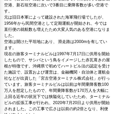
空港、新石垣空港に次いで3番目に乗降客数が多い空港で
す。
元は旧日本軍によって建設された海軍飛行場でしたが、
1956年から民間空港として定期運航が開始され、今では
直行便の就航数も増えたため大変人気のある空港になりま
した。
空港は開けた平坦地にあり、 滑走路は2000mを有してい
ます。
現在の旅客ターミナルビルは1997年7月17日に供用を開始
したもので、サシバという鳥をイメージした赤瓦葺きの屋
根が特徴です。沖縄県で初めてハートビル法の認定を受け
た施設で、設置および運営は、金融機関・自治体と運航会
社などが出資した「宮古空港ターミナル株式会社」が行っ
ています。旅客ターミナルビルは以前は年間乗降客数100
万人を想定したもので、年間乗降客数が170万人を大幅に
上回る近年の状況下では狭隘化していたため、ターミナル
ビルの拡張工事が行われ、2020年7月20日より供用が開始
されました。この工事で広さは以前の約2倍となり、利便