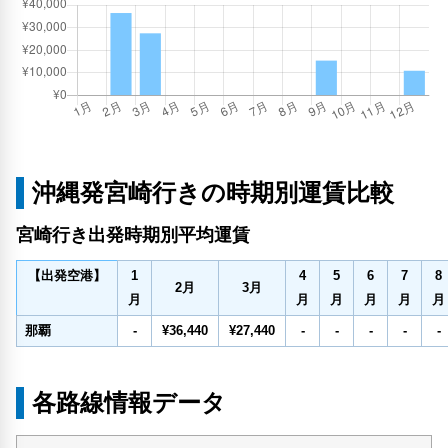
沖縄発宮崎行きの時期別運賃比較
宮崎行き出発時期別平均運賃
1
4
5
6
7
8
【出発空港】
2
月
3
月
月
月
月
月
月
月
那覇
-
¥36,440
¥27,440
-
-
-
-
-
各路線情報データ