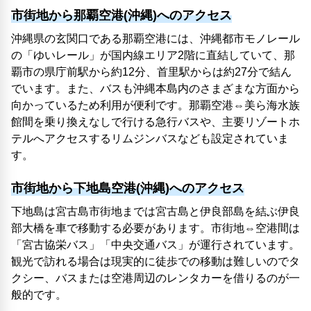
市街地から那覇空港(沖縄)へのアクセス
沖縄県の玄関口である那覇空港には、沖縄都市モノレール
の「ゆいレール」が国内線エリア2階に直結していて、那
覇市の県庁前駅から約12分、首里駅からは約27分で結ん
でいます。また、バスも沖縄本島内のさまざまな方面から
向かっているため利用が便利です。那覇空港⇔美ら海水族
館間を乗り換えなしで行ける急行バスや、主要リゾートホ
テルへアクセスするリムジンバスなども設定されていま
す。
市街地から下地島空港(沖縄)へのアクセス
下地島は宮古島市街地までは宮古島と伊良部島を結ぶ伊良
部大橋を車で移動する必要があります。市街地⇔空港間は
「宮古協栄バス」「中央交通バス」が運行されています。
観光で訪れる場合は現実的に徒歩での移動は難しいのでタ
クシー、バスまたは空港周辺のレンタカーを借りるのが一
般的です。